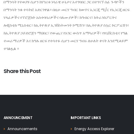
በማንሳት የተወያዩ ሲሆን ከሃገሪቱ ነባራዊ ሁኔታና አተገባበር ጋር በተገናኘ ሰፊ ጉዳዮችን
በማንሳት ንቁ ተሳትፎ አድርገዋል። በዚሁ መርሃ ግብር ከውሃና ኢነርጂ ሚ/ር የኢነርጂ ዘርፍ
ሃላፊዎችና የፕሮጀክት አስተባባሪዎችና ባለሙያዎች፣ ከግብርና፣ ከትራንስፖርትና
ሎጂስቲክ ሚኒስቴር፣ ከኢትዮጵያ ኢንቨስትመንት ኮሚሽን፣ ከኢትዮጵያ ስኳር ኮርፖሬሽን፣
ከኢትዮጵያ ኃይድሮጅን ማህበር፣ የውጪና የአገር ውስጥ አማካሪዎች፣ የዩኒቨርስቲና የግል
ተመራማሪዎች እና ከግሉ ዘርፍ የተሳተፉ ሲሆን መርሃ ግብሩ ለሁለት ቀናት እንደሚቆይም
ተገልጿል ።
Share this Post
ANNOUNCEMENT
IMPORTANT LINKS
Announcements
Energy Access Explorer