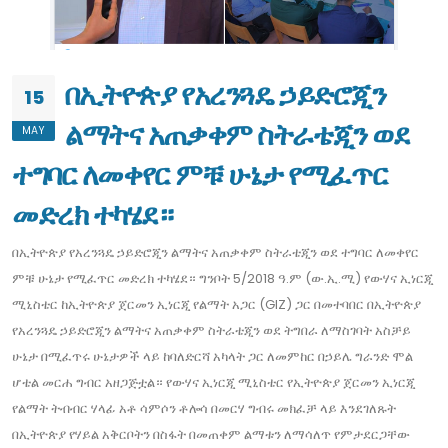
በኢትዮጵያ የአረንጓዴ ኃይድሮጂን
15
ልማትና አጠቃቀም ስትራቴጂን ወደ
MAY
ተግባር ለመቀየር ምቹ ሁኔታ የሚፈጥር
መድረክ ተካሄደ።
በኢትዮጵያ የአረንጓዴ ኃይድሮጂን ልማትና አጠቃቀም ስትራቴጂን ወደ ተግባር ለመቀየር
ምቹ ሁኔታ የሚፈጥር መድረክ ተካሄደ። ግንቦት 5/2018 ዓ.ም (ው.ኢ.ሚ) የውሃና ኢነርጂ
ሚኒስቴር ከኢትዮጵያ ጀርመን ኢነርጂ የልማት አጋር (GIZ) ጋር በመተባበር በኢትዮጵያ
የአረንጓዴ ኃይድሮጂን ልማትና አጠቃቀም ስትራቴጂን ወደ ትግበራ ለማስገባት አስቻይ
ሁኔታ በሚፈጥሩ ሁኔታዎች ላይ ከባለድርሻ አካላት ጋር ለመምከር በኃይሌ ግራንድ ሞል
ሆቴል መርሐ ግብር አዘጋጅቷል። የውሃና ኢነርጂ ሚኒስቴር የኢትዮጵያ ጀርመን ኢነርጂ
የልማት ትብብር ሃላፊ አቶ ሳምሶን ቶሎሳ በመርሃ ግብሩ መክፈቻ ላይ እንደገለጹት
በኢትዮጵያ የሃይል አቅርቦትን በስፋት በመጠቀም ልማቱን ለማሳለጥ የምታደርጋቸው