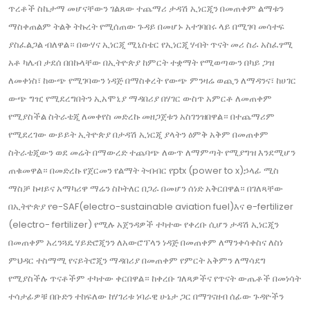
ጥረቶች ስኬታማ መሆናቸውን ገልጸው ተጨማሪ ታዳሽ ኢነርጂን በመጠቀም ልማቱን
ማስቀጠልም ትልቅ ትኩረት የሚሰጠው ጉዳይ በመሆኑ አተገባበሩ ላይ በሚገባ መሳተፍ
ያስፈልጋል ብለዋል። በውሃና ኢነርጂ ሚኒስቴር የኢነርጂ ሃብት ጥናት መሪ ስራ አስፈፃሚ
አቶ ካሌብ ታደሰ በበኩላቸው በኢትዮጵያ ከምርት ተቋማት የሚወጣውን በካይ ጋዝ
ለመቀነስ፣ ከውጭ የሚገባውን ነዳጅ በማስቀረት የውጭ ምንዛሬ ወጪን ለማዳንና፣ ከሀገር
ውጭ ግዢ የሚደረግበትን ኢአሞኒያ ማዳበሪያ በሃገር ውስጥ አምርቶ ለመጠቀም
የሚያስችል ስትራቴጂ ለመቀየስ መድረኩ መዘጋጀቱን አስገንዝበዋል። በተጨማሪም
የሚደረገው ውይይት ኢትዮጵያ በታዳሽ ኢነርጂ ያላትን ዕምቅ አቅም በመጠቀም
ስትራቴጂውን ወደ መሬት በማውረድ ተጨባጭ ለውጥ ለማምጣት የሚያግዝ እንደሚሆን
ጠቁመዋል። በመድረኩ የጀርመን የልማት ትብብር የptx (power to x)ኃላፊ ሚስ
ማስቻ ኩዛይና አማካሪዋ ማሬን ስኮትለር በጋራ በመሆን ሰነድ አቅርበዋል። በገለጻቸው
በኢትዮጵያ የe-SAF(electro-sustainable aviation fuel)እና e-fertilizer
(electro- fertilizer) የሚሉ አጀንዳዎች ተካተው የቀረቡ ሲሆን ታዳሽ ኢነርጂን
በመጠቀም አረንጓዴ ሃይድሮጂንን ለአውሮፕላን ነዳጅ በመጠቀም ለማንቀሳቀስና ለስነ
ምህዳር ተስማሚ የናይትሮጂን ማዳበሪያ በመጠቀም የምርት አቅምን ለማሳደግ
የሚያስችሉ ጥናቶችም ተካተው ቀርበዋል። ከቀረቡ ገለጻዎችና የጥናት ውጤቶች በመነሳት
ተሳታፊዎቹ በቡድን ተከፍለው ከሃገሪቱ ነባራዊ ሁኔታ ጋር በማገናዘብ ሰፊው ጉዳዮችን