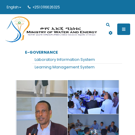
English
+251 0116626325
Main navigation
E-GOVERNANCE
Laboratory Information System
Learning Management System