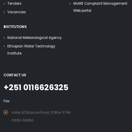
Tenders
MoWE Complaint Management
Web portal
Vacancies
INSTITUTIONS
National Meteorological Agency
Ethiopian Water Technology
Institute
CONTACT US
+251 0116626325
Fax:
Haile G/Sillassie Road, POBox 5744
Addis Ababa