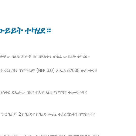
ውይይት ተካሄደ።
ከታቸው ባለድርሻዎች ጋር በሂልተን ሆቴል ውይይት ተካሄደ።
ፊኬሽን ፕሮግራም (NEP 3.0) እ.ኤ.አ በ2035 ሁለንተናዊ
ር ሚኒስትር ዴኤታው በኢትዮጵያ አስተማማኝ፣ ተመጣጣኝና
 ፕሮግራም 2 ከግሪድና ከግሪድ ውጪ ተደራሽነትን በማስፋት፣