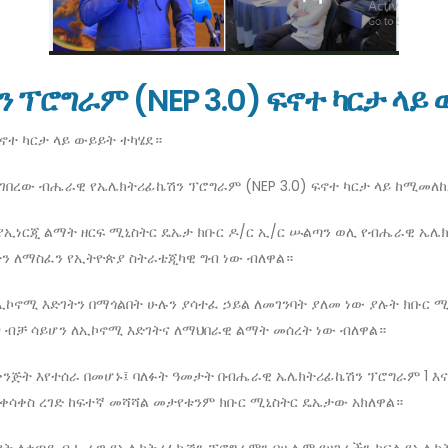
ፕሮግራም (NEP 3.0) ፍኖተ ካርታ ላይ 
ኖተ ካርታ ላይ ውይይት ተካሄደ።
ሚተገበረው ብሔራዊ የኤሌክትሪፊኬሽን ፕሮግራም (NEP 3.0) ፍኖተ ካርታ ላይ ከሚመለ
የኢነርጂ ልማት ዘርፍ ሚኒስትር ዴኤታ ክቡር ዶ/ር ኢ/ር ሡልጣን ወሊ የብሔራዊ ኤሌክትሪ
ትን ለማስፈን የኢትዮጵያ ስትራቴጂካዊ ግብ ነው ብለዋል።
ኢኮኖሚ እድገትን በማጎልበት ሁሉን ያሳተፈ ኃይል ለመገንባት ያለመ ነው ያሉት ክቡ
ብ ብቻ ሳይሆን ለኢኮኖሚ እድገትና ለማህበራዊ ልማት መሰረት ነው ብለዋል።
ንጅት እየተሰራ በመሆኑ፤ ባለፉት ዓመታት በብሔራዊ ኤሌክትሪፊኬሽን ፕሮግራም 1 እና
ቀሳቀስ ረገድ ከፍተኛ መሻሻል መታየቱንም ክቡር ሚኒስትር ዴኤታው አክለዋል።