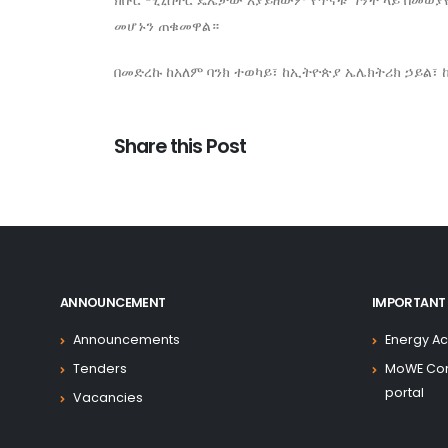
ክቡር ሚኒስትር ዴኤታው አያይዘውም የጥናቱ ግኝት ላይ በመወያ
መሆኑን ጠቁመዋል።
በመድረኩ ከአለም ባንክ ተወካይ፣ ከኢትዮጵያ ኤሌክትሪክ ኃይል
Share this Post
ANNOUNCEMENT
IMPORTANT 
Announcements
Energy Ac
Tenders
MoWE Co
portal
Vacancies