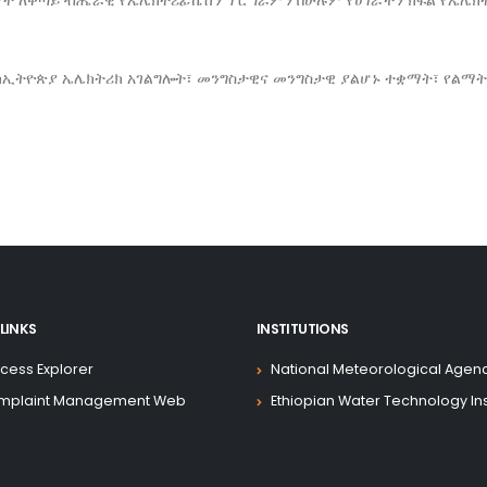
የት ለቀጣይ ብሔራዊ የኤሌክትሪፊኬሽን ፕሮግራምን በሁሉም የሀገራችን ክፍል የኤሌክት
፣ ከኢትዮጵያ ኤሌክትሪክ አገልግሎት፣ መንግስታዊና መንግስታዊ ያልሆኑ ተቋማት፣ የል
LINKS
INSTITUTIONS
cess Explorer
National Meteorological Agen
mplaint Management Web
Ethiopian Water Technology Ins