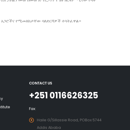
ሪክ ኃይልን ሙሉ በሙሉ ለማረጋገጥ የግሉ ዘርፍም ሚናው የላቀ
ማት አጋሮችና የሚመለከታቸው ባለድርሻዎች ተሳትፈዋል።
CONTACT US
+251 0116626325
cy
titute
Fax:
Haile G/Sillassie Road, POBox 5744
Addis Ababa