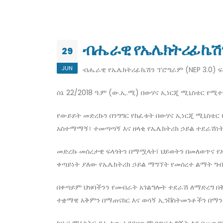
ብሔራዊ የኤሌክትሪፊኬሽን 
29
JUN
ብሔራዊ የኤሌክትሪፊኬሽን ፕሮግራም (NEP 3.0) ፍ
ሰኔ 22/2018 ዓ.ም (ው.ኢ.ሚ) በውሃና ኢነርጂ ሚኒስቴር የ
የውይይት መድረኩን በንግግር የከፈቱት በውሃና ኢነርጂ ሚኒስቴር 
አስተማማኝ፣ ተመጣጣኝ እና ዘላቂ የኤሌክትሪክ ኃይል ተደራሽነ
መድረኩ መሰረታዊ ፍላጎትን በማሟላት፤ ህይወትን በመለወጥና የ
ቀጣይነት ያለው የኤሌክትሪክ ኃይል ማግኘት የመሰረተ ልማት ግ
በቀጣይም ህዝባችንን የመብራት አገልግሎት ተደራሽ ለማድረግ በቅ
ተቋማዊ አቅምን በማጠናከር እና ወሳኝ ኢንቨስትመንቶችን በማን