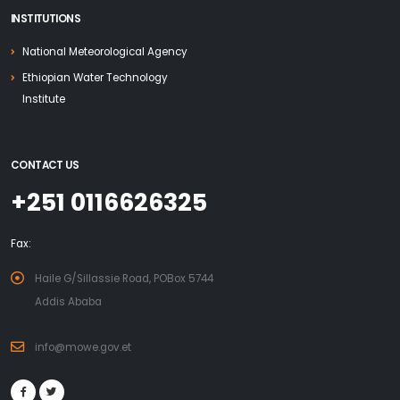
INSTITUTIONS
National Meteorological Agency
Ethiopian Water Technology
Institute
CONTACT US
+251 0116626325
Fax:
Haile G/Sillassie Road, POBox 5744
Addis Ababa
info@mowe.gov.et