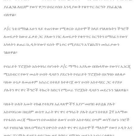
ያፈልጋል ለዚህም የውሃ ዋጋን ህብረተሰቡ እንዲያውቅ የቁጥጥር ስርዓት ያስፈልጋል
ብለዋል፡፡
ዶ/ር ጌቴ በማከል አሁን ላይ ተጠናቀው የሚቀርቡ ሲስተሞች ከላይ የገለጽኩትን ችግሮች
ለመፍታት ከውሀ ፈቃድ ጋር ያለውን ነገር ለመፍታት የቁጥጥር ስርዓትን በማስፈን የውሃ
አካላትን ቆጠራ፣ኢዲት፣የውሃ ፍሰት ሞኒተር የሚያደርግ አፕልኬሽን መስራታውን
ገልጸዋል፡፡
የብራይት ፕሮጀክት አስተባባሪ የሆነቱት ዶ/ር ማማሩ አያሌው በበኩላቸው የውሃና ኢነርጂ
ሚኒስቴርና የውሃ መሬት ሀብት ዲዛይን ያደረጉት የብራይት ፕሮጀክት በአግባቡ ዘለቄታ
ባለው ሁኔታ ለመጠቀም አሰራር በተለይ ከተቀናጀ ውሃ ሀብት አስተዳደር ጋር ተያይዞ
ያሉትን ዋና ዋና ችግሮች ትኩረት ከድርጎ የሚሠራ ፕሮጀክት ዲዛይን መደረጉን ገልጸዋል።
ባለፉት ሁለት አመት ተኩል የተለያዩ አፈጻጸሞችኝ እያሥመዘገበ ቆይቷል ያሉት
አስተባባሪው በዚህም ውስጥ አራት ዋና ዋና ተግባራት ያሉት ሲሆን በተለይ 2ኛ አላማው
የተፋሰስ መረጃ ማዘመንን በተመለከተ ለውሃ ሀብት አስተዳደር በጣም ወሳኝ በሆኑ ነገሮች
ላይ የቴክኒካል ገለጻ በማድረግ በዋናነት ሁለት ዋና ዋና ሲስተሞች ማለትም የውሃ ኦዲት እና
ወተር ፐርሚት ዲዛይን ተደርገው ወደ ትግበራ የሚገቡ መሆኑን አብራርተዋል።