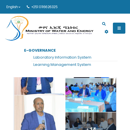
English
+251 0116626325
Main navigation
E-GOVERNANCE
Laboratory Information System
Learning Management System