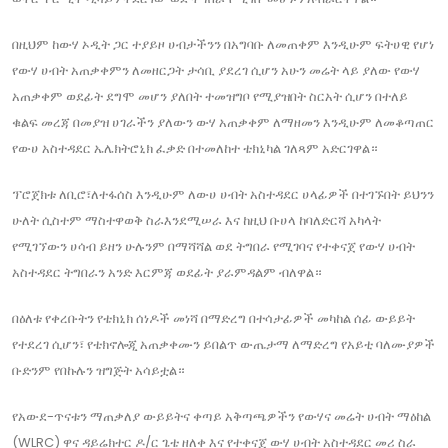
በዚህም ከውሃ ኦዲት ጋር ተያይዞ ሀብታችንን በአግባቡ ለመጠቀም እንዲሁም ፍትሀዊ የሆነ
የውሃ ሀብት አጠቃቀምን ለመዘርጋት ታሳቢ ያደረገ ሲሆን አሁን መሬት ላይ ያለው የውሃ
አጠቃቀም ወደፊት ደግሞ መሆን ያለበት ተመዝግቦ የሚያዝበት ስርአት ሲሆን በተለይ
ቁልፍ መረጃ በመያዝ ሀገራችን ያለውን ውሃ አጠቃቀም ለማዘመን እንዲሁም ለመቆጣጠር
የውሀ አስተዳደር ኤሌክትሮኒክ ፈቃድ በተመለከተ ቴክኒካል ገለጻም አድርገዋል።
ፕሮጀክቱ ለቢሮ፣ለተፋሰስ እንዲሁም ለውሀ ሀብት አስተዳደር ሀላፊዎች በተገኙበት ይህንን
ሁለት ሲስተም ማስተዋወቅ ስራእንደሚሠራ እና ከዚህ ቡሀላ ከባለድርሻ አካላት
የሚገኘውን ሀሳብ ይዘን ሁሉንም በማሻሻል ወደ ትግበራ የሚገባና የተቀናጀ የውሃ ሀብት
አስተዳደር ትግበራን አንድ እርምጃ ወደፊት ያራምዳልም ብለዋል።
በዕለቱ የቀረቡትን የቴክኒክ ሰነዶች መነሻ በማድረግ በተሳታፊዎች መካከል ሰፊ ውይይት
የተደረገ ሲሆን፣ የቴክኖሎጂ አጠቃቀሙን ይበልጥ ውጤታማ ለማድረግ የአይቲ ባለሙያዎች
ቡድንም የበኩሉን ዝግጅት አሳይቷል።
የአውደ-ጥናቱን ማጠቃለያ ውይይትና ቀጣይ አቅጣጫዎችን የውሃና መሬት ሀብት ማዕከል
(WLRC) ዋና ዳይሬክተር ዶ/ር ጌቴ ዘለቀ እና የተቀናጀ ውሃ ሀብት አስተዳደር መሪ ስራ