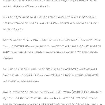
ኢታፋ በንግግራቸው የውሃ ሀብት አስተዳደርን በቴክኖሎጂና በዲጂታል መሠረተ-ልማት
መደገፍ ወቅታዊና ወሳኝ መሆኑን ገልጸዋል።
ውሃና ኢነርጂ ሚኒስቴር የውሀ ሀብት አስተዳደር ትልቁን ድርሻ ሲወጣ የነበረና ስራውን
በማገናዘብ ማስተዳደር አስፈላጊ መሆኑን በተገኘው አጋጣሚ ሁሉ ሀሳብ ሲሰጥበት የነበረ
መሆኑን ገልጸዋል።
ክቡር ሚኒስትሩ በማከል መንግስት ህብረተሰቡ ውሃን ለተለያዩ ስራዎች ለመጠቀም ያለው
ንቃተ ህሊና በማየት ባስቀመጠው አቅጣጫ ዘመናዊ የሆነ ወተር ኦዲት ሲስተም ያስፈልጋል
ይህም የውሀ ሀብታችን ቆጥረን፣ለክተን አውቀን በዘመናዊ መንገድ ለማስተዳደር ይረዳል
ብለዋል።
ከዚህ ጋር በተያያዘ የውሀ ሀብት አስተዳደርን ዲጂታላይዝ ለማድረግ ሲሰራና ወደ መሬት
ሲወርድ የህብረተሰቡን ፍትሀዊ የውሃ ተጠቃሚነት ላይ ትኩረት ሊደረግበት ይገባል በማት
መልእክታቸውን አስተላልፈዋል።
የአውደ-ጥናቱን ንግግር ያደረጉት የውሃና መሬት ሀብት ማዕከል (WLRC) ዋናት ዳይሬክተር
ዶ/ር ጌቴ ዘለቀ ህረተሰቡም ሆነ ባለሀብቱ ውሃ ከመቀጠልም ባለፈ የሚያርጉት ጥንቃቄ
አናሳ መሆኑን ጠቁመው ውሃን በጥንቃቄ እንዲይዙት የመመሪያ ስርዓት እና ተቆጣጣሪ አካል