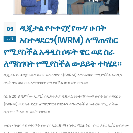
ዲጂታል የተቀናጀ የውሃ ሀብት
09
አስተዳደርን(IWRM) ለማጠናከር
JUN
የሚያስችል አዳዲስ ሶፍት ዌር ወደ ስራ
ለማስገባት የሚያስችል ውይይት ተካሄደ።
ዲጂታል የተቀናጀ የውሃ ሀብት አስተዳደርን(IWRM) ለማጠናከር የሚያስችል አዳዲስ
ሶፍት ዌር ወደ ስራ ለማስገባት የሚያስችል ውይይት ተካሄደ።
ሰኔ 1/2018 ዓም(ው.ኢ.ሚ) በኢትዮጵያ ዲጂታል የተቀናጀ የውሃ ሀብት አስተዳደርን
(IWRM) ወደ ላቀ ደረጃ ለማሸጋገርና የዘርፉን ተግዳሮቶች ለመቅረፍ በሚያስችሉ
ሲስተሞች ላይ ውይይት ተካሄደ።
መርሃ-ግብሩ ላይ የተገኙት የውሃና ኢነርጂ ሚኒስቴር ሚኒስትር ክቡር ዶ/ር ኢ/ር ሀብታሙ