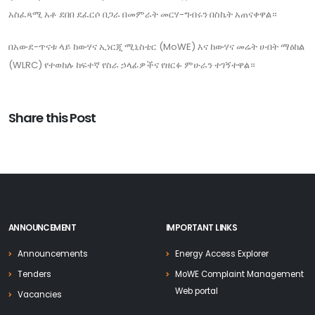
አስፈጻሚ አቶ ደበበ ደፈርሶ በጋራ በመምራት መርሃ-ግብሩን በስኬት አጠናቀዋል።
በአውደ-ጥናቱ ላይ ከውሃና ኢነርጂ ሚኒስቴር (MoWE) እና ከውሃና መሬት ሀብት ማዕከል
(WLRC) የተወከሉ ከፍተኛ የስራ ኃላፊዎችና የዘርፉ ምሁራን ተገኝተዋል።
Share this Post
ANNOUNCEMENT
IMPORTANT LINKS
Announcements
Energy Access Explorer
Tenders
MoWE Complaint Management
Web portal
Vacancies