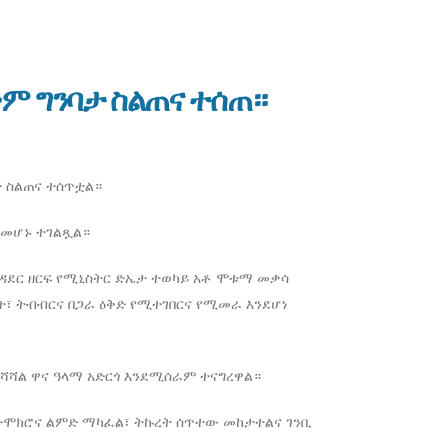
ቅም ግንባታ ስልጠና ተሰጠ።
ታ ስልጠና ተሰጥቷል።
 መሆኑ ተገልጿል።
ተዳደር ዘርፍ የሚኒስትር ድኤታ ተወካይ አቶ ሞቱማ መቃሳ
፣ ትብብርና በጋራ ዕቅድ የሚተገበርና የሚመራ እንደሆነ
ማሻሻል ዋና ዓላማ አድርጎ እንደሚሰራም ተናግረዋል።
ጥ ተሞክሮና ልምድ ማካፈል፣ ትኩረት ሰጥተው መከታተልና ገንቢ