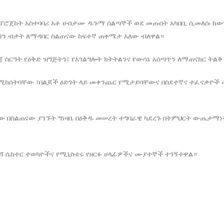
 ፕሮጀክት አስተባባሪ አቶ ሀብታሙ ዱጉማ ሰልጣኞች ወደ መጡበት አካበቢ ሲመለሱ ከው
ጠገን ብቃት ለማዳበር ስልጠናው ከፍተኛ ጠቀሜታ አለው ብለዋል።
ጃ ስርዓት የዕቅድ ዝግጅትን፣ የአገልግሎት ክትትልንና የውሳኔ አሰጣጥን ለማጠናከር ትል
ከሰትባቸው ፣በልጆች ዕድገት ላይ መቀንጨር የሚታይባቸውና በስደተኛና ተፈናቃዮች መ
በስልጠናው ያገኙት ግነዛቤ በዕቅዱ መሠረት ተግባራዊ ካደረጉ በትምህርት ውጤታማነት 
ርሻ ሴክተር ተወካዮችና የሚኒስቴሩ የዘርፉ ሀላፊዎችና ሙያተኞች ተገኝተዋል።