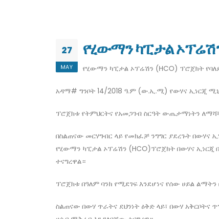
የሂውማን ካፒታል ኦፕሬሽን
27
MAY
የሂውማን ካፒታል ኦፕሬሽን (HCO) ፕሮጀክት የባለድ
አዳማ# ግንቦት 14/2018 ዓ.ም (ው.ኢ.ሚ) የውሃና ኢነርጂ 
ፕሮጀክቱ የትምህርትና የአመጋገብ ስርዓት ውጤታማነትን ለማሻሻ
በስልጠናው መርሃግብር ላይ የመክፈቻ ንግግር ያደረጉት በውሃና 
የሂውማን ካፒታል ኦፕሬሽን (HCO)ፕሮጀክት በውሃና ኢነርጂ በ
ተናግረዋል።
ፕሮጀክቱ በዓለም ባንክ የሚደገፍ እንደሆነና የሰው ሀይል ልማት
ስልጠናው በውሃ ጥራትና ደህንነት ዕቅድ ላይ፣ በውሃ አቅርቦትና 