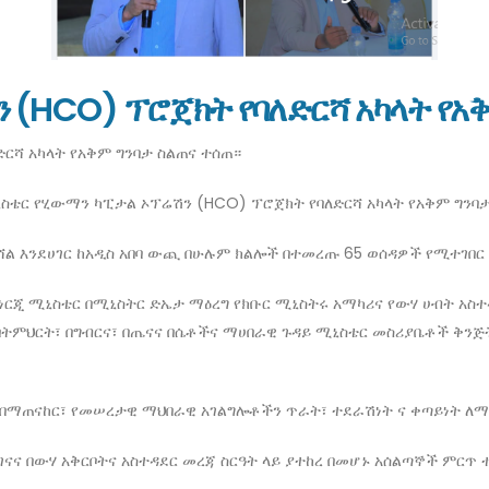
 (HCO) ፕሮጀክት የባለድርሻ አካላት የአ
ርሻ አካላት የአቅም ግንባታ ስልጠና ተሰጠ።
ሚኒስቴር የሂውማን ካፒታል ኦፕሬሽን (HCO) ፕሮጀክት የባለድርሻ አካላት የአቅም ግንባ
ል እንደሀገር ከአዲስ አበባ ውጪ በሁሉም ክልሎች በተመረጡ 65 ወሰዳዎች የሚተገበር
ኢነርጂ ሚኒስቴር በሚኒስትር ድኤታ ማዕረግ የክቡር ሚኒስትሩ አማካሪና የውሃ ሀብት አስ
ትምህርት፣ በግብርና፣ በጤናና በሴቶችና ማሀበራዊ ጉዳይ ሚኒስቴር መስሪያቤቶች ቅንጅት
ን በማጠናከር፣ የመሠረታዊ ማህበራዊ አገልግሎቶችን ጥራት፣ ተደራሽነት ና ቀጣይነት ለ
ጥገናና በውሃ አቅርቦትና አስተዳደር መረጃ ስርዓት ላይ ያተከረ በመሆኑ አሰልጣኞች ምር