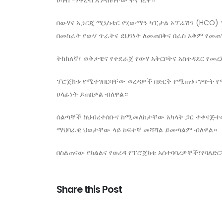
ሀሳብ ማቅረብ እንዳለባቸው ተናግረዋ።
በውሃና ኢነርጂ ሚኒስቴር የሂውማን ካፒታል ኦፕሬሽን (HCO)
በመስራት የውሃ ጥራትና ደህንነት ለመጠበቅና በራስ አቅም የመ
ትክክለኛ፣ ወቅታዊና የተደራጀ የውሃ አቅርቦትና አስተዳደር የመረ
ፕሮጀክቱ የሚተገበርባቸው ወረዳዎች በድርቅ የሚጠቁ፣ግጭት የሚ
ሀላፊነት ይጠበቃል ብለዋል።
ሰልጣኞች ከህብረተሰቡና ከሚመለከታቸው አካላት ጋር ተቀናጅተው 
ማህባራዊ ህወታቸው ላይ ከፍተኛ መሻሻል ይመጣልም ብለዋል።
በስልጠናው የክልልና የወረዳ የፕሮጀክቱ አሰተባባሪዎቸች፣የባለድ
Share this Post