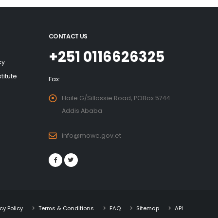
CONTACT US
+251 0116626325
cy
titute
Fax:
Haile G/Sillassie Road, POBox 5744
Addis Ababa
info@mowe.gov.et
cy Policy
Terms & Conditions
FAQ
Sitemap
API