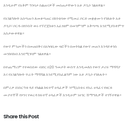
እንዲሁም የአቅም ግንባታ ስልጠናዎች መሰጠታቸውን አቶ ዶጊሶ ገልጸዋል።
የአገልግሎት አሰጣጡን ለመቆጣጠር በከንቲባው የሚመራ ቦርድ መቋቋሙን የገለፁት አቶ
ዶጊሶ፣ ቦርዱ በየሶስት ወሩ የፕሮጀክቱን አፈፃፀም በመገምገም አቅጣጫ እንደሚያስቀምጥ
አስታውቀዋል።
የውሃ ምንጮችን በመጠበቅና በአካባቢው ዛፎችን በመትከል የውሃ መጠን እንዳይቀንስ
መንከባከብ እንደሚገባም ገልጸዋል።
በተጨማሪም የተወሰደው ብድር በ20 ዓመታት ውስጥ እንዲመለስ የውሃ ታሪፍ ማሻሻያ
እና የአገልግሎት ጥራት ማሻሻል እንደሚያስፈልግም ነው አቶ ዶጊሶ የገለጹት።
በምረቃ ሰነስርዓቱ ላይ የክልል ከፍተኛ ሀላፊዎች ፣የሚኒስቴሩ የስራ ሀላፊና የዘርፉ
ሙያተኞች የዞንና የወረዳ ከፍተኛ ሀላፊዎች እንዲሁም ነሀገር ሽማግሌዎች ተገኝተዋል።
Share this Post