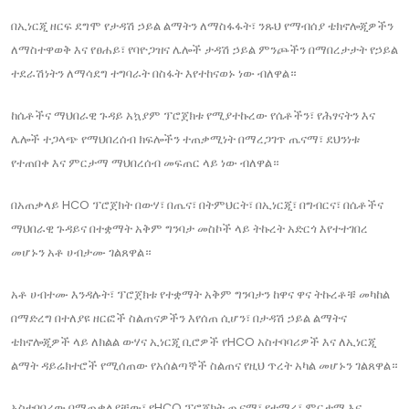
በኢነርጂ ዘርፍ ደግሞ የታዳሽ ኃይል ልማትን ለማስፋፋት፣ ንጹህ የማብሰያ ቴክኖሎጂዎችን
ለማስተዋወቅ እና የፀሐይ፣ የባዮጋዝና ሌሎች ታዳሽ ኃይል ምንጮችን በማበረታታት የኃይል
ተደራሽነትን ለማሳደግ ተግባራት በስፋት እየተከናወኑ ነው ብለዋል።
ከሴቶችና ማህበራዊ ጉዳይ አኳያም ፕሮጀክቱ የሚያተኩረው የሴቶችን፣ የሕፃናትን እና
ሌሎች ተጋላጭ የማህበረሰብ ክፍሎችን ተጠቃሚነት በማረጋገጥ ጤናማ፣ ደህንነቱ
የተጠበቀ እና ምርታማ ማህበረሰብ መፍጠር ላይ ነው ብለዋል።
በአጠቃላይ HCO ፕሮጀክት በውሃ፣ በጤና፣ በትምህርት፣ በኢነርጂ፣ በግብርና፣ በሴቶችና
ማህበራዊ ጉዳይና በተቋማት አቅም ግንባታ መስኮች ላይ ትኩረት አድርጎ እየተተገበረ
መሆኑን አቶ ሀብታሙ ገልጸዋል።
አቶ ሀብተሙ እንዳሉት፣ ፕሮጀክቱ የተቋማት አቅም ግንባታን ከዋና ዋና ትኩረቶቹ መካከል
በማድረግ በተለያዩ ዘርፎች ስልጠናዎችን እየሰጠ ሲሆን፣ በታዳሽ ኃይል ልማትና
ቴክኖሎጂዎች ላይ ለክልል ውሃና ኢነርጂ ቢሮዎች የHCO አስተባባሪዎች እና ለኢነርጂ
ልማት ዳይሬክተሮች የሚሰጠው የአሰልጣኞች ስልጠና የዚህ ጥረት አካል መሆኑን ገልጸዋል።
አስተባባሪው በማጠቃለያቸው፣ የHCO ፕሮጀክት ጤናማ፣ የተማረ፣ ምርታማ እና