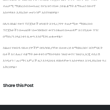
ተጠቃሚ ማህበረሰብ በመፍጠር የሀገሪቱን የሰው ኃይል ልማት ለማፋጠን ከፍተኛ
አስተዋጽኦ እያበረከተ መሆኑንም አስገንዝበዋል።
በሌላ በኩል፣ የውሃ ፕሮጀክቶች ዘላቂነት እንዲረጋገጥ ተጠቃሚው ማህበረሰብ
ፕሮጀክቶችን በመጠበቅ፣ በመንከባከብ፣ ውሃን በቁጠባ በመጠቀም እና በጊዜው ጥገና
በማድረግ ኃላፊነቱን ሊወጣ እንደሚገባ ጠቁመዋል።
ስልጠና የወሰዱ ባለሙያዎችም በየአካባቢያቸው በመውረድ ለማህበረሰቡ፣ ለትምህርት
ቤቶች እና ለጤና ተቋማት ዕውቀቱን በማስተላለፍ ንጹህ ውሃና ንጹህ ኢነርጂ ተደራሽ
እንዲሆን ፣ ጤናማና አምራች ዜጋ እንዲስፋፋ የበኩላቸውን አስተዋጽኦ እንዲያበረክቱ ጥሪ
አቅርበዋል።
Share this Post