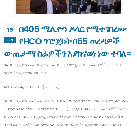
በ405 ሚሊዮን ዶላር የሚተገበረው
15
የHCO ፕሮጀክት በ65 ወረዳዎች
JUN
ውጤታማ ስራዎችን እያከናወነ ነው ተባለ።
በ405 ሚሊዮን ዶላር የሚተገበረው የHCO ፕሮጀክት በ65 ወረዳዎች ውጤታማ
ስራዎችን እያከናወነ ነው ተባለ።
አዳማ፣ ሰኔ 4/2018 ዓ.ም (ው.ኢ.ሚ)
በ405 ሚሊዮን ዶላር ወጪ በኢትዮጵያ መንግሥትና በዓለም ባንክ ድጋፍ የሚተገበረው
Human Capital Operation (HCO) ፕሮጀክት በሀገሪቱ 65 ወረዳዎች የውሃ፣
የጤና፣ የትምህርት ፣ የኢነርጂ ፣ የግብርናና የሴቶችና ማህበራዊ ጉዳይ አገልግሎቶችን
በማስፋፋት የዜጎችን ኑሮ ለማሻሻል ተጨባጭ ስራዎችን እያከናወነ መሆኑ ተገለጸ።