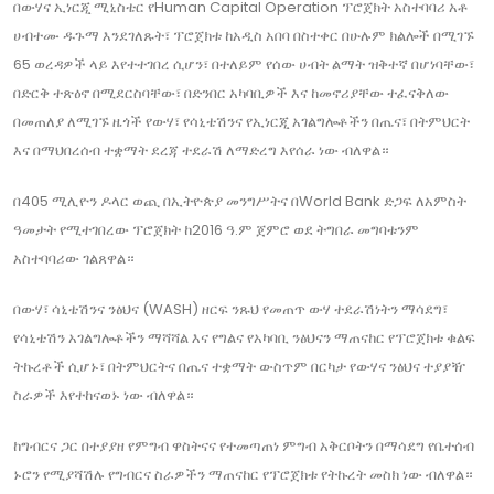
በውሃና ኢነርጂ ሚኒስቴር የHuman Capital Operation ፕሮጀክት አስተባባሪ አቶ
ሀብተሙ ዱጉማ እንደገለጹት፣ ፕሮጀክቱ ከአዲስ አበባ በስተቀር በሁሉም ክልሎች በሚገኙ
65 ወረዳዎች ላይ እየተተገበረ ሲሆን፣ በተለይም የሰው ሀብት ልማት ዝቅተኛ በሆነባቸው፣
በድርቅ ተጽዕኖ በሚደርስባቸው፣ በድንበር አካባቢዎች እና ከመኖሪያቸው ተፈናቅለው
በመጠለያ ለሚገኙ ዜጎች የውሃ፣ የሳኒቴሽንና የኢነርጂ አገልግሎቶችን በጤና፣ በትምህርት
እና በማህበረሰብ ተቋማት ደረጃ ተደራሽ ለማድረግ እየሰራ ነው ብለዋል።
በ405 ሚሊዮን ዶላር ወጪ በኢትዮጵያ መንግሥትና በWorld Bank ድጋፍ ለአምስት
ዓመታት የሚተገበረው ፕሮጀክት ከ2016 ዓ.ም ጀምሮ ወደ ትግበራ መግባቱንም
አስተባባሪው ገልጸዋል።
በውሃ፣ ሳኒቴሽንና ንፅህና (WASH) ዘርፍ ንጹህ የመጠጥ ውሃ ተደራሽነትን ማሳደግ፣
የሳኒቴሽን አገልግሎቶችን ማሻሻል እና የግልና የአካባቢ ንፅህናን ማጠናከር የፕሮጀክቱ ቁልፍ
ትኩረቶች ሲሆኑ፣ በትምህርትና በጤና ተቋማት ውስጥም በርካታ የውሃና ንፅህና ተያያዥ
ስራዎች እየተከናወኑ ነው ብለዋል።
ከግብርና ጋር በተያያዘ የምግብ ዋስትናና የተመጣጠነ ምግብ አቅርቦትን በማሳደግ የቤተሰብ
ኑሮን የሚያሻሽሉ የግብርና ስራዎችን ማጠናከር የፕሮጀክቱ የትኩረት መስክ ነው ብለዋል።