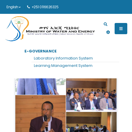
English
+251 0116626325
Main navigation
E-GOVERNANCE
Laboratory Information System
Learning Management System