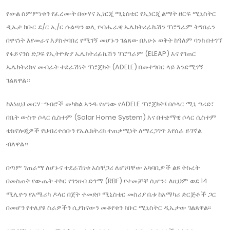
የውል ስምምነቱን የፈረሙት በውሃና ኢነርጂ ሚኒስቴር የኢነርጂ ልማት ዘርፍ ሚኒስትር
ዲኤታ ክቡር ደ/ር ኢ/ር ሱልጣን ወሊ የብሔራዊ ኤሌክትሪፊኬሽን ፕሮግራም ትግበራን
በዋናነት እየመራና እያስተባበረ የሚገኝ መሆኑን ገልጸው በአሁኑ ወቅት ከዓለም ባንክ በተገኘ
የፋይናንስ ድጋፍ የኢትዮጵያ ኤሌክትሪፊኬሽን ፕሮግራም (ELEAP) እና የገጠር
ኤሌክትሪክና መብራት ተደራሽነት ፕሮጀክት (ADELE) በመተግበር ላይ እንደሚገኝ
ገልጸዋል።
ከእነዚህ መርሃ-ግብሮች መካከል አንዱ የሆነው የADELE ፕሮጀክት፤ በሶላር ሚኒ ግሪድ፣
በቤት ውስጥ ሶላር ሲስተም (Solar Home System) እና በተቋማዊ ሶላር ሲስተም
ቴክኖሎጂዎች የህብረተሰቡን የኤሌክትሪክ ተጠቃሚነት ለማረጋገጥ እየሰራ ይገኛል
ብለዋል።
በጣም ገጠራማ ለሆኑና ተደራሽነቱ አስቸጋሪ ለሆነባቸው አካባቢዎች ልዩ ትኩረት
በመስጠት የውጤት ተኮር የገንዘብ ድጎማ (RBF) የተመቻቸ ሲሆን፥ ለዚህም ወደ 14
ሚሊዮን የአሜሪካ ዶላር በጀት ተመድቦ ሚኒስቴር መስሪያ ቤቱ ከአማካሪ ድርጅቶች ጋር
በመሆን የተለያዩ ስራዎችን ሲያከናውን መቆየቱን ክቡር ሚኒስትር ዲኤታው ገልጸዋል፡፡