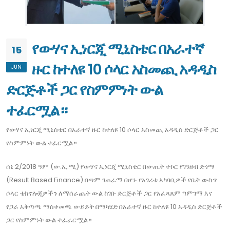
የውሃና ኢነርጂ ሚኒስቴር በአራተኛ
15
ዙር ከተለዩ 10 ሶላር አስመጪ አዳዲስ
JUN
ድርጅቶች ጋር የስምምነት ውል
ተፈርሟል።
የውሃና ኢነርጂ ሚኒስቴር በአራተኛ ዙር ከተለዩ 10 ሶላር አስመጪ አዳዲስ ድርጅቶች ጋር
የስምምነት ውል ተፈርሟል።
ሰኔ 2/2018 ዓም (ው.ኢ.ሚ) የውሃና ኢነርጂ ሚኒስቴር በውጤት ተኮር የገንዘብ ድጎማ
(Result Based Finance) በጣም ገጠራማ በሆኑ የአገሪቱ አካባቢዎች የቤት ውስጥ
ሶላር ቴክኖሎጂዎችን ለማሰራጨት ውል ከገቡ ድርጅቶች ጋር የአፈጻጸም ግምገማ እና
የጋራ አቅጣጫ ማስቀመጫ ውይይት በማካሄድ በአራተኛ ዙር ከተለዩ 10 አዳዲስ ድርጅቶች
ጋር የስምምነት ውል ተፈራርሟል።