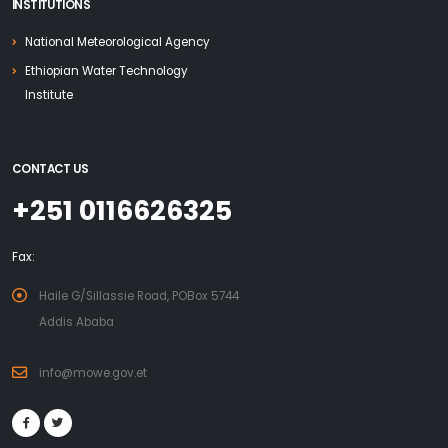
INSTITUTIONS
National Meteorological Agency
Ethiopian Water Technology
Institute
CONTACT US
+251 0116626325
Fax:
Haile G/Sillassie Road, POBox 5744
Addis Ababa
info@mowe.gov.et