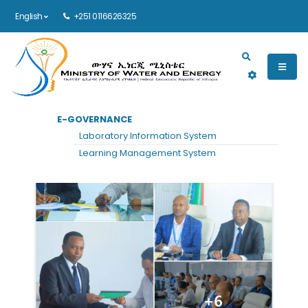
English
+251 0116626325
Main navigation
E-GOVERNANCE
Laboratory Information System
Learning Management System