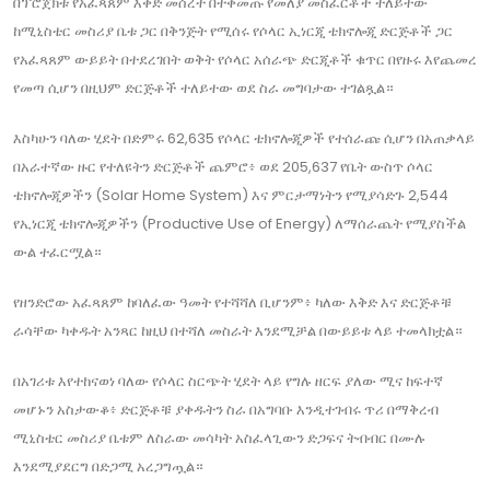
በፕሮጀክቱ የአፈጻጸም እቅድ መሰረት በተቀመጡ የመለያ መስፈርቶች ተለይተው
ከሚኒስቴር መስሪያ ቤቱ ጋር በቅንጅት የሚሰሩ የሶላር ኢነርጂ ቴክኖሎጂ ድርጅቶች ጋር
የአፈጻጸም ውይይት በተደረገበት ወቅት የሶላር አሰራጭ ድርጂቶች ቁጥር በየዙሩ እየጨመረ
የመጣ ሲሆን በዚህም ድርጅቶች ተለይተው ወደ ስራ መግባታው ተገልጿል።
እስካሁን ባለው ሂደት በድምሩ 62,635 የሶላር ቴክኖሎጂዎች የተሰራጩ ሲሆን በአጠቃላይ
በአራተኛው ዙር የተለዩትን ድርጅቶች ጨምሮ፥ ወደ 205,637 የቤት ውስጥ ሶላር
ቴክኖሎጂዎችን (Solar Home System) እና ምርታማነትን የሚያሳድጉ 2,544
የኢነርጂ ቴክኖሎጂዎችን (Productive Use of Energy) ለማሰራጨት የሚያስችል
ውል ተፈርሟል።
የዘንድሮው አፈጻጸም ከባለፈው ዓመት የተሻሻለ ቢሆንም፥ ካለው እቅድ እና ድርጅቶቹ
ራሳቸው ካቀዱት አንጻር ከዚህ በተሻለ መስራት እንደሚቻል በውይይቱ ላይ ተመላክቷል።
በአገሪቱ እየተከናወነ ባለው የሶላር ስርጭት ሂደት ላይ የግሉ ዘርፍ ያለው ሚና ከፍተኛ
መሆኑን አስታውቆ፥ ድርጅቶቹ ያቀዱትን ስራ በአግባቡ እንዲተገብሩ ጥሪ በማቅረብ
ሚኒስቴር መስሪያ ቤቱም ለስራው መሳካት አስፈላጊውን ድጋፍና ትብብር በሙሉ
እንደሚያደርግ በድጋሚ አረጋግጧል።