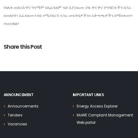
የዕለቱ መድረክ ዋና ዓላማም በአፈጻጸም ላይ እያጋጠሙ ያሉ ዋና ዋና ተግዳሮቶችን በጋራ
በመለየት፣ አፈጻጸሙን ከፍ የሚያደርጉ የጋራ መፍትሄዎችንና አቅጣጫዎችን በማስቀመጥ
ተጠናቋል፡፡
Share this Post
ANNOUNCEMENT
IMPORTANT LINKS
Announcements
Energy Access Explorer
Tenders
MoWE Complaint Management
Web portal
Vacancies