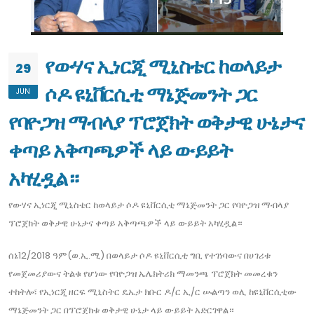
የውሃና ኢነርጂ ሚኒስቴር ከወላይታ
29
ሶዶ ዩኒቨርሲቲ ማኔጅመንት ጋር
JUN
የባዮጋዝ ማብላያ ፕሮጀክት ወቅታዊ ሁኔታና
ቀጣይ አቅጣጫዎች ላይ ውይይት
አካሂዷል።
የውሃና ኢነርጂ ሚኒስቴር ከወላይታ ሶዶ ዩኒቨርሲቲ ማኔጅመንት ጋር የባዮጋዝ ማብላያ
ፕሮጀክት ወቅታዊ ሁኔታና ቀጣይ አቅጣጫዎች ላይ ውይይት አካሂዷል።
ሰኔ12/2018 ዓም(ወ.ኢ.ሚ)​ በወላይታ ሶዶ ዩኒቨርሲቲ ግቢ የተገነባውና በሀገሪቱ
የመጀመሪያውና ትልቁ የሆነው የባዮጋዝ ኤሌክትሪክ ማመንጫ ፕሮጀክት መመረቁን
ተከትሎ፣ የኢነርጂ ዘርፍ ሚኒስትር ዴኤታ ክቡር ዶ/ር ኢ/ር ሡልጣን ወሊ ከዩኒቨርሲቲው
ማኔጅመንት ጋር በፕሮጀክቱ ወቅታዊ ሁኔታ ላይ ውይይት አድርገዋል።