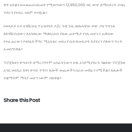
ዋት ሀይልን በመቆጠብ በአመት የሚወጣውን 12,950,000 ብር ወጭ ለማስቀረት ታሳቢ
ተደርጎ የተሰራ ነዉም ተብሏል።
የወላይታ ሶዶ ዩንቨርስቲ ፕሬዝዳንት ዶ/ር ጉቺ ጉሌ በበኩላቸው የባዮ ጋዝ ፕላንቱ
ለዩንቨርስቲውና ለአካባቢው ማህበረሰብ ያለው ጠቀሜታ የጎላ መሆኑን ጠቅሰው
የተፈጠረውን የቴክኒክ ችግር ሚኒስቴር መስሪያ ቤቱ ለመፍታት እያደረገ ያለውን ጥረት
አመስግነዋል።
ፕሮጀክቱን ቀጣይነት ለማረጋገጥም አስፈላጊውን ሁሉ እንደሚያደርጉ ገልጸው ፕሮጀክቱ
አንዴ ወደስራ ከገባ ቀጣይ ጥገናና ሌሎች ወጪወችን በራሱ መሸፈን የሚችልና ለሌሎች
ተቋማትም ማሳያ መሆን ነውም ብለዋል።
Share this Post