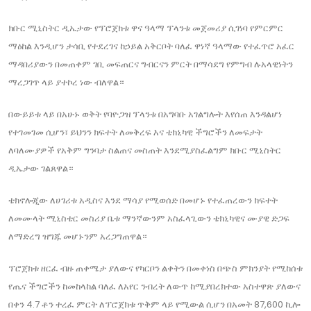
ክቡር ሚኒስትር ዲኤታው የፕሮጀክቱ ዋና ዓላማ ፕላንቱ መጀመሪያ ሲገነባ የምርምር
ማዕከል እንዲሆን ታሳቢ የተደረገና ከኃይል አቅርቦት ባለፈ ዋነኛ ዓላማው የተፈጥሮ አፈር
ማዳበሪያውን በመጠቀም ገቢ መፍጠርና ግብርናን ምርት በማሳደግ የምግብ ሉአላዊነትን
ማረጋገጥ ላይ ያተኮረ ነው ብለዋል።
​በውይይቱ ላይ በአሁኑ ወቅት የባዮጋዝ ፕላንቱ በአግባቡ አገልግሎት እየሰጠ እንዳልሆነ
የተገመገመ ሲሆን፣ ይህንን ክፍተት ለመቅረፍ እና ቴክኒካዊ ችግሮችን ለመፍታት
ለባለሙያዎች የአቅም ግንባታ ስልጠና መስጠት እንደሚያስፈልግም ክቡር ሚኒስትር
ዲኤታው ገልጸዋል።
​ቴክኖሎጂው ለሀገሪቱ አዲስና እንደ ማሳያ የሚወሰድ በመሆኑ የተፈጠረውን ክፍተት
ለመሙላት ሚኒስቴር መስሪያ ቤቱ ማንኛውንም አስፈላጊውን ቴክኒካዊና ሙያዊ ድጋፍ
ለማድረግ ዝግጁ መሆኑንም አረጋግጠዋል።
ፕሮጀክቱ ዘርፈ ብዙ ጠቀሜታ ያለውና የካርቦን ልቀትን በመቀነስ በጭስ ምክንያት የሚከሰቱ
የጤና ችግሮችን ከመከላከል ባለፈ ለአየር ንብረት ለውጥ ከሚያበረክተው አስተዋጽ ያለውና
በቀን 4.7 ቶን ተረፈ ምርት ለፕሮጀክቱ ጥቅም ላይ የሚውል ሲሆን በአመት 87,600 ኪሎ