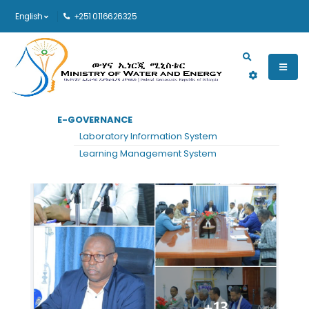
English
+251 0116626325
Main navigation
E-GOVERNANCE
Laboratory Information System
Learning Management System