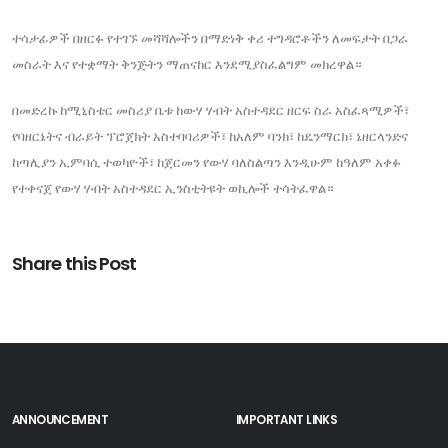
ተሳታፊዎች በዘርፉ የተገኙ መሻሻሎችን በማድነቅ ቀሪ ተግዳሮቶችን ለመፍታት በጋራ
መስራት እና የተቋማት ቅንጅትን ማጠናከር እንደሚያስፈልግም መክረዋል።
በመድረኩ ከሚኒስቴር መስሪያ ቤቱ ከውሃ ሃብት አስተዳደር ዘርፍ ስራ አስፈጻሚዎች፣
የባዘርኔትና ብራይት ፕሮጀክት አስተባባሪዎች፣ ከአለም ባንክ፣ ከዴንማርክ፣ ኔዘርላንድና
ከጣሊያን ኢምባሲ ተወካዮች፣ ከጀርመን የውሃ ባለስልጣን እንዲሁም ከዓለም አቀፉ
የተቀናጀ የውሃ ሃብት አስተዳደር ኢንስቲትዩት ወኪሎች ተሳትፈዋል።
Share this Post
ANNOUNCEMENT
IMPORTANT LINKS