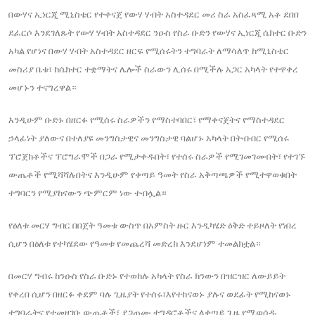
በውሃና ኢነርጂ ሚኒስቴር የተቀናጀ የውሃ ሃብት አስተዳደር መሪ ስራ አስፈጻሚ አቶ ደበበ
ደፈርሶ እንደገለጹት የውሃ ሃብት አስተዳደር ንዑስ የስራ ቡድን የውሃና ኢነርጂ ሴክተር ቡድን
አካል የሆነና በውሃ ሃብት አስተዳደር ዘርፍ የሚሰሩትን ተግባራት ለማሳለጥ ከሚኒስቴር
መስሪያ ቤቱ፣ ከሴክተር ተቋማትና ሌሎች ስራውን ሊሰሩ በሚችሉ አጋር አካላት የተዋቀረ
መሆኑን ተናግረዋል።
እንዲሁም ቡድኑ በዘርፉ የሚሰሩ ስራዎችን የማስተባበር፣ የማቀናጀትና የማስተዳደር
ኃላፊነት ያለውና በተለያዩ መንግስታዊና መንግስታዊ ባልሆኑ አካላት በትብብር የሚሰሩ
ፕሮጀክቶችና ፕሮግራሞች በጋራ የሚታቀዱበት፣ የተሰሩ ስራዎች የሚገመገሙበት፣ የተገኙ
ውጤቶች የሚሻሻሉበትና እንዲሁም የቀጣይ ዓመት የስራ አቅጣጫዎች የሚተዋወቁበት
ተግባርን የሚያከናውን ጭምርም ነው ተብሏል።
የዕለቱ መርሃ ግብር በበጀት ዓመቱ ውስጥ በአምስት ዙር እንዲካሄድ ዕቅድ ተይዞለት የነበረ
ሲሆን በዕለቱ የተካሄደው የዓመቱ የመጨረሻ መድረክ እንደሆነም ተመልክቷል።
በመርሃ ግብሩ ከንዑስ የስራ ቡድኑ የተወከሉ አካላት የስራ ክንውን በዝርዝር ለውይይት
የቀረበ ሲሆን በዘርፉ ቀደም ባሉ ጊዜያት የተሰሩ፣እየተከናወኑ ያሉና ወደፊት የሚከናወኑ
ተግባራትና የተመዘገቡ ውጤቶች፣ ያጋጠሙ ተግዳሮቶችና ለቀጣይ ጊዜ የሚወሰዱ