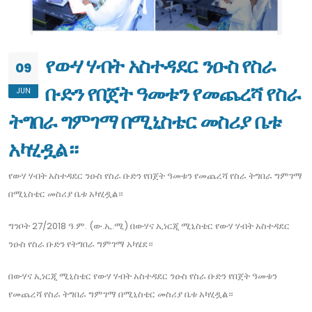
የውሃ ሃብት አስተዳደር ንዑስ የስራ
09
ቡድን የበጀት ዓመቱን የመጨረሻ የስራ
JUN
ትግበራ ግምገማ በሚኒስቴር መስሪያ ቤቱ
አካሂዷል።
የውሃ ሃብት አስተዳደር ንዑስ የስራ ቡድን የበጀት ዓመቱን የመጨረሻ የስራ ትግበራ ግምገማ
በሚኒስቴር መስሪያ ቤቱ አካሂዷል።
ግንቦት 27/2018 ዓ.ም. (ው.ኢ.ሚ) በውሃና ኢነርጂ ሚኒስቴር የውሃ ሃብት አስተዳደር
ንዑስ የስራ ቡድን የትግበራ ግምገማ አካሄደ።
በውሃና ኢነርጂ ሚኒስቴር የውሃ ሃብት አስተዳደር ንዑስ የስራ ቡድን የበጀት ዓመቱን
የመጨረሻ የስራ ትግበራ ግምገማ በሚኒስቴር መስሪያ ቤቱ አካሂዷል።