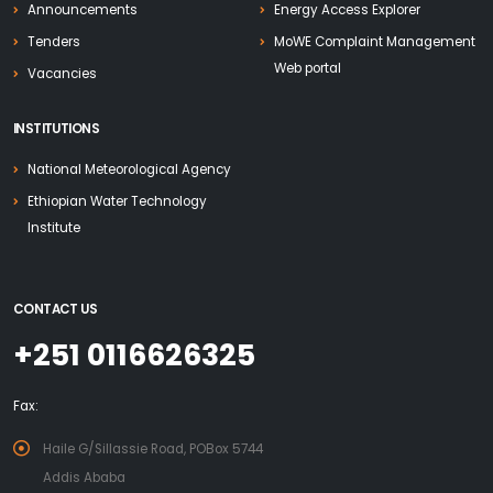
Announcements
Energy Access Explorer
Tenders
MoWE Complaint Management
Web portal
Vacancies
INSTITUTIONS
National Meteorological Agency
Ethiopian Water Technology
Institute
CONTACT US
+251 0116626325
Fax:
Haile G/Sillassie Road, POBox 5744
Addis Ababa