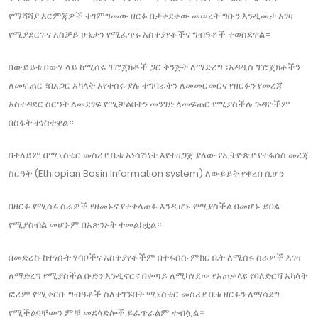
የማሻሻያ እርምጃዎች ተገምግመው ዘርፉ በታቀደቀው መሠረት ግቡን እንዲመታ እገዛ
የሚያደርጉና አስቻይ ሁኔታን የሚፈጥሩ አስተያየቶችና ግብዓቶች ተወስደዋል።
በውይይቱ በውሃ ላይ ከሚሰሩ ፕሮጀክቶች ጋር ቅንጅት ለማድረግ ፣አዳዲስ ፕሮጀክቶችን
ለመፍጠር ፣በአጋር አካላት እየተሰሩ ያሉ ተግባራትን ለመመርመርና የዘርፉን የመረጃ
አስተዳደር ስርዓት ለመደገፍ የሚቻልበትን መንገድ ለመፍጠር የሚያስችሉ ጉዳዮችም
በስፋት ተነስተዋል።
በተለይም በሚኒስቴር መስሪያ ቤቱ አነሳሽነት እየተዘጋጀ ያለው የኢትዮጵያ የተፋሰስ መረጃ
ስርዓት (Ethiopian Basin Information system) ለውይይት የቀረበ ሲሆን
በዘርፉ የሚሰሩ ስራዎች የዘመኑና የተቀላጠፉ እንዲሆኑ የሚያስችል በመሆኑ ይበል
የሚያስብል መሆኑም በአጽንኦት ተመልክቷል።
በመድረኩ ከተነሱት ሃሳቦችና አስተያየቶችም በተፋሰሱ ምክር ቤት ለሚሰሩ ስራዎች እገዛ
ለማድረግ የሚያስችል ቡድን እንዲኖርና በቀጣይ ለሚካሄደው የአጠቃላዩ የባለድርሻ አካላት
ፎረም የሚቀርቡ ግብዓቶች ስለተገኙበት ሚኒስቴር መስሪያ ቤቱ ዘርፉን ለማሳደግ
የሚችልባቸውን ምቹ መደላድሎች ይፈጥራልም ተብሏል።