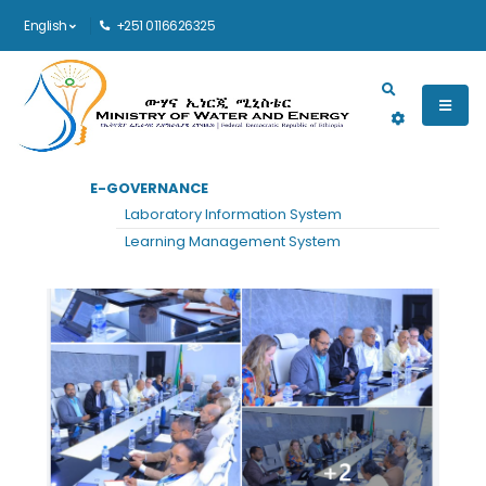
English
+251 0116626325
Main navigation
E-GOVERNANCE
Laboratory Information System
Learning Management System