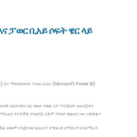
ና ፓወር ቢአይ ሶፍት ዌር ላይ
 እና ማይክሮሶፍት ፓወር ቢአይ (Microsoft Power BI)
ሀብት አስተዳደር ስር ባለው የባዘር ኔት ፕሮጀክት መዘጋጀቱን
ለማፋጠን እንዲችሉ የተዘጋጀ አቅም ግንባታ ስልጠና ነው ብለዋል።
ስችል ብሎም የዲጅታል አሰራርን ተግባራዊ ለማድረግ እንደሚረዳ