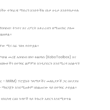
ችሁ ተግባራዊ ማድረግ እንድትችሉ በነቃ ሁኔታ እንድትከታተሉ
ማሰባሰብ፣ ትንተና እና ሪፖርት አቀራረብን ለማጠናከር ያለመ
ገልጸዋል።
ላቸው ሚና ሰፊ ገለጻ ተሰጥቷል።
ባይል መረጃ አሰባሰብ በኮቦ ቱልቦክስ (KoboToolbox) እና
ዊ ክህሎቶችን በተግባር ልምምድ እንዲያደርጉ እንደሚረዳ አሰልጣኙ
ደር - IWRM) ፕሮጀክት ዓላማዎችና መለኪያዎች ጋር በተያያዘ
ዴት ማዘጋጀት እንደሚጠቅም በስልጠናው ላይ በተግባር ታይቷል።
 ቴክኒካዊ ርዕሰ ጉዳዮች ላይ ትኩረት አድርጎ እንደሚቀጥል