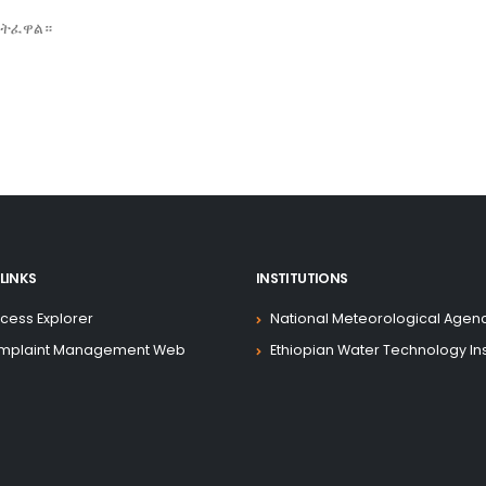
ሳትፈዋል።
LINKS
INSTITUTIONS
cess Explorer
National Meteorological Agen
mplaint Management Web
Ethiopian Water Technology Ins