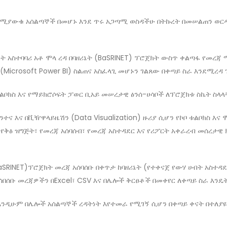
ሚያውቁ አሰልጣኞች በመሆኑ እንደ ጥሩ አጋጣሚ ወስዳችሁ በትኩረት በመሠልጠን ወርዳ
 አስተባባሪ አቶ ሞላ ረዳ በባዘሪኔት (BaSRINET) ፕሮጀክት ውስጥ ቀልጣፋ የመረጃ 
(Microsoft Power BI) ስልጠና አስፈላጊ መሆኑን ገልጸው በቀጣይ ስራ እንደሚረዳ 
ቱልቦክስ እና የማይክሮሶፍት ፓወር ቢአይ መሠረታዊ ፅንሰ-ሀሳቦች ለፕሮጀክቱ ስኬት ስላ
ና እና በቪዥዋላይዜሽን (Data Visualization) ዙሪያ ሲሆን የኮቦ ቱልቦክስ እና ሞ
የቅፅ ዝግጅት፣ የመረጃ አሰባሰብ፣ የመረጃ አስተዳደር እና የሪፖርት አቀራረብ መሰረታ
aSRINET)ፕሮጀክት መረጃ አሰባሰቡ በቀጥታ ከባዘሪኔት (የተቀናጀ የውሃ ሀብት አስተዳ
ተሰበሰቡ መረጃዎችን በExcel፣ CSV እና በሌሎች ቅርፀቶች በመቀየር ለቀጣይ ስራ እን
 እንዲሁም በሌሎች አሰልጣኞች ረዳትነት እየተመራ የሚገኝ ሲሆን በቀጣይ ቀናት በተለያዩ