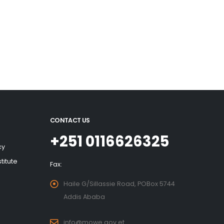
CONTACT US
+251 0116626325
cy
titute
Fax:
Haile G/Sillassie Road, POBox 5744
Addis Ababa
info@mowe.gov.et