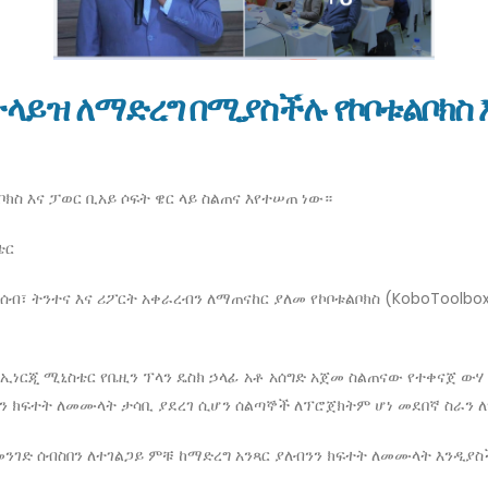
ላይዝ ለማድረግ በሚያስችሉ የኮቦቱልቦክስ እ
ክስ እና ፓወር ቢአይ ሶፍት ዌር ላይ ስልጠና እየተሠጠ ነው።
ቴር
ብ፣ ትንተና እና ሪፖርት አቀራረብን ለማጠናከር ያለመ የኮቦቱልቦክስ (KoboToolbox)
ነርጂ ሚኒስቴር የቤዚን ፕላን ዴስክ ኃላፊ አቶ አሰግድ አጀመ ስልጠናው የተቀናጀ ውሃ 
ብንን ክፍተት ለመሙላት ታሳቢ ያደረገ ሲሆን ሰልጣኞች ለፕሮጀክትም ሆነ መደበኛ ስራን 
ንገድ ሰብስበን ለተገልጋይ ምቹ ከማድረግ አንጻር ያለብንን ክፍተት ለመሙላት እንዲያ