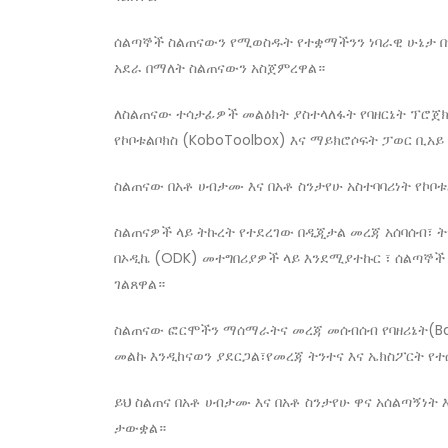
ሰልጣኞች ስልጠናውን የሚወስዱት የተቋማችንን ነባራዊ ሁኔታ በ
አደራ በማለት ስልጠናውን አስጀምረዋል።
ለስልጠናው ተሳታፊዎች መልዕክት ያስተላለፋት የባዘርኔት ፕሮጀክት
የኮቦቱልቦክስ (KoboToolbox) እና ማይክሮሶፍት ፓወር ቢአይ 
ስልጠናው በአቶ ሀብታሙ እና በአቶ ስንታየሁ አስተባባሪነት የኮቦ
ስልጠናዎች ላይ ትኩረት የተደረገው በዲጂታል መረጃ አሰባሰብ፣ ትንተ
በኦዲኬ (ODK) መተግበሪያዎች ላይ እንደሚያተኩር ፣ ሰልጣኞች 
ገልጸዋል።
​ስልጠናው ​ፎርሞችን ማሰማራትና መረጃ መሰብሰብ ​የባዘሪኔት(B
መልኩ እንዲከናወን ያደርጋል፣​የመረጃ ትንተና እና ኤክስፖርት የ
ይህ ስልጠና በአቶ ሀብታሙ እና በአቶ ስንታየሁ ዋና አሰልጣኝነት
ታውቋል።