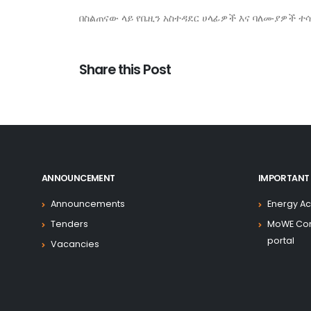
በስልጠናው ላይ የቤዚን አስተዳደር ሀላፊዎች እና ባለሙያዎች ተ
Share this Post
ANNOUNCEMENT
IMPORTANT 
Announcements
Energy Ac
Tenders
MoWE Co
portal
Vacancies