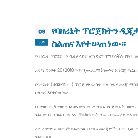
የባዘሪኔት ፕሮጀክትን ዲጂታ
09
ስልጠና እየተሠጠ ነው።
JUN
የባዘሪኔት ፕሮጀክትን ዲጂታላይዝ ለማድረግ በሚያስችሉ የኮቦቱልቦ
አዳማ ግንቦት 26/2018 ዓ.ም (ው.ኢ.ሚ)በውሃና ኢነርጂ ሚኒስ
በባዘሪኔት (BaSRINET) ፕሮጀክት ውስጥ ቀልጣፋ የመረጃ ማሰባሰ
ስልጠና እየተሰጠ ነው ።
በቦታው ተገኝተው የስልጠናውን መርሃ ግብሩ ያስጀመሩት በውሃና ኢ
ገልጸው በኮቦ ቱል ቦክስ እና ማይክሮሶፍት ፓወር ቢአይ ላይ ያለ
አቶ አሰግድ አክለውም ስልጠናው በተለይ መረጃዎችን በተገቢው መ
ገልጸዋል።