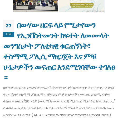
በውሃው ዘርፍ ላይ የሚታየውን
27
የኢንቨስትመንት ክፍተት ለመሙላት
AUG
መንግስታት ፖለቲካዊ ቁርጠኝነት፣
ተስማሚ ፖሊሲ ማዘጋጀት እና ምቹ
ሁኔታዎችን መፍጠር እንደሚገባቸው ተገለፀ
።
በውሃው ዘርፍ ላይ የሚታየውን የኢንቨስትመንት ክፍተት ለመሙላት መንግስታት ፖለቲካዊ
ቁርጠኝነት፣ ተስማሚ ፖሊሲ ማዘጋጀት እና ምቹ ሁኔታዎችን መፍጠር እንደሚገባቸው
ተገለፀ ። ነሀሴ 9/2017ዓም(ውኢሚ)የውኃና ኢነርጂ ሚኒስቴር ሚኒስትር ክቡር ዶ/ር ኢ/
ር ሀብታሙ ኢተፋ በድቡብ አፍሪካ ኬፕታውን ከተማ ሦስተኛ ቀኑን በያዘው የአፍሪካ የውኃ
ኢንቨስትመንት ሰሚት ( AU AIP Africa Water Investment Summit 2025)