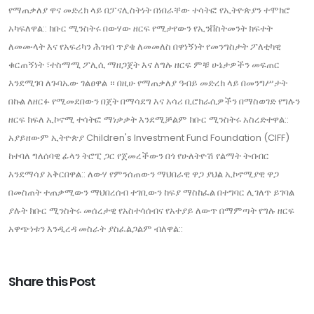
የማጠቃለያ ዋና መድረክ ላይ በፓናሊስትነት በነበራቸው ተሳትፎ የኢትዮጵያን ተሞክሮ
አካፍለዋል:: ክቡር ሚንስትሩ በውሃው ዘርፍ የሚታየውን የኢንቨስትመንት ክፍተት
ለመሙላት እና የአፍሪካን ሕዝብ ጥያቄ ለመመለስ በዋነኝነት የመንግስታት ፖለቲካዊ
ቁርጠኝነት ፣ተስማሚ ፖሊሲ ማዘጋጀት እና ለግሉ ዘርፍ ምቹ ሁኔታዎችን መፍጠር
እንደሚገባ ለጉባኤው ገልፀዋል ። በዚሁ የማጠቃለያ ዓብይ መድረክ ላይ በመንግሥታት
በኩል ለዘርፉ የሚመደበውን በጀት በማሳደግ እና አሳሪ ቢሮክራሲዎችን በማስወገድ የግሉን
ዘርፍ ክፍለ ኢኮኖሚ ተሳትፎ ማነቃቃት እንደሚቻልም ክቡር ሚንስትሩ አስረድተዋል::
አያይዘውም ኢትዮጵያ Children's Investment Fund Foundation (CIFF)
ከተባለ ግለሰባዊ ፊላን ትሮፒ ጋር የጀመረችውን በጎ የሁለትዮሽ የልማት ትብብር
እንደማሳያ አቅርበዋል:: ለውሃ የምንሰጠውን ማህበራዊ ዋጋ ያህል ኢኮኖሚያዊ ዋጋ
በመስጠት ተጠቃሚውን ማህበረሰብ ተገቢውን ከፍያ ማስከፈል በተግባር ሊገለጥ ይገባል
ያሉት ክቡር ሚንስትሩ መሰረታዊ የአስተሳሰብና የአተያይ ለውጥ በማምጣት የግሉ ዘርፍ
አዋጭነቱን እንዲረዳ መስራት ያስፈልጋልም ብለዋል::
Share this Post