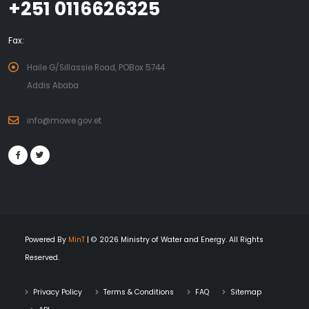
+251 0116626325
Fax:
Haile G/Sillassie Road, POBox 5744
Addis Ababa
info@mowe.gov.et
Powered By
MinT
| © 2026 Ministry of Water and Energy. All Rights
Reserved.
Privacy Policy
Terms & Conditions
FAQ
Sitemap