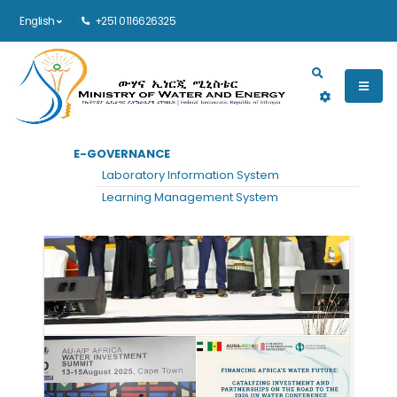
English
+251 0116626325
Main navigation
E-GOVERNANCE
Laboratory Information System
Learning Management System