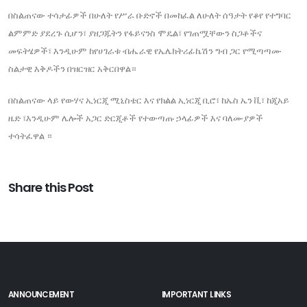
​በስልጠናው ተሳታፊዎች በሁለት የሥራ ቡድኖች በመከፈል ለሁለት ሰዓታት የቆየ የተግባር
ልምምድ ያደረጉ ሲሆን፣ ያዘጋጁትን የፋይናንስ ሞዴል፣ የገጠሟቸውን ስጋቶችና
መፍትሄዎች፣ እንዲሁም ከየሀገራቱ ብሔራዊ የኤሌክትሪፊኬሽን ግብ ጋር የሚጣጣሙ
ስልታዊ እቅዶችን በዝርዝር አቅርበዋል።
በስልጠናው ላይ የውሃና ኢነርጂ ሚኒስቴር እና የክልል ኢነርጂ ቢሮ፣ ከኤስ ኤን ቪ፣ ከጂአይ
ዜድ ፣እንዲሁም ሌሎች አጋር ድርጂቶች የተውጣጡ ኃላፊዎች እና ባለሙያዎች
ተሳትፈዋል ።
Share this Post
ANNOUNCEMENT
IMPORTANT LINKS