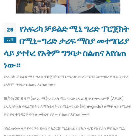
የአፍሪካ ቻይልድ ሚኒ ግሪድ ፕሮጀክት
29
በሚኒ-ግሪድ ታሪፍ ማስያ መተግበሪያ
JUN
ላይ ያተኮረ የአቅም ግንባታ ስልጠና እየሰጠ
ነው።
የአፍሪካ ቻይልድ ሚኒ ግሪድ ፕሮጀክት በሚኒ-ግሪድ ታሪፍ ማስያ መተግበሪያ ላይ ያተኮረ
የአቅም ግንባታ ስልጠና እየሰጠ ነው።
16/10/2018 ዓም(ው.ኢ.ሚ)​የአፍሪካ ሚኒ ግሪድ የኢነርጂ ተቆጣጣሪዎች (AFUR)
የኤሌክትሪክ ተደራሽነትን ለማስፋፋትና በሚኒ-ግሪድ (Mini-grids) ልማት ላይ የሚታዩ
ዋና ዋና ተግዳሮቶችን ለመቅረፍ ያለመ ስልጠና እየሰጠ ነው።
በስልጠናው ላይ የተገኙት በዉሃና ኢነርጂ ሚኒስቴር በዩኤን ዲፒ የአፍሪካ ቻይልድ ሚኒ