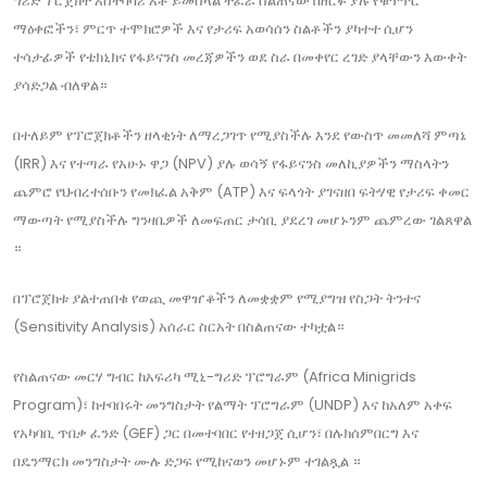
ግሪድ ፕሮጀክት አስተባባሪ አቶ ይመስላል ተፈራ ስልጠናው በዘርፉ ያሉ የቁጥጥር
ማዕቀፎችን፣ ምርጥ ተሞክሮዎች እና የታሪፍ አወሳሰን ስልቶችን ያካተተ ሲሆን
ተሳታፊዎች የቴክኒክና የፋይናንስ መረጃዎችን ወደ ስራ በመቀየር ረገድ ያላቸውን እውቀት
ያሳድጋል ብለዋል።
​በተለይም የፕሮጀክቶችን ዘላቂነት ለማረጋገጥ የሚያስችሉ እንደ የውስጥ መመለሻ ምጣኔ
(IRR) እና የተጣራ የአሁኑ ዋጋ (NPV) ያሉ ወሳኝ የፋይናንስ መለኪያዎችን ማስላትን
ጨምሮ የህብረተሰቡን የመክፈል አቅም (ATP) እና ፍላጎት ያገናዘበ ፍትሃዊ የታሪፍ ቀመር
ማውጣት የሚያስችሉ ግንዛቤዎች ለመፍጠር ታሳቢ ያደረገ መሆኑንም ጨምረው ገልጸዋል
።
በፕሮጀክቱ ያልተጠበቁ የወጪ መዋዠቆችን ለመቋቋም የሚያግዝ የስጋት ትንተና
(Sensitivity Analysis) አሰራር ስርአት በስልጠናው ተካቷል።
የስልጠናው መርሃ ግብር ከአፍሪካ ሚኒ-ግሪድ ፕሮግራም (Africa Minigrids
Program)፣ ከተባበሩት መንግስታት የልማት ፕሮግራም (UNDP) እና ከአለም አቀፍ
የአካባቢ ጥበቃ ፈንድ (GEF) ጋር በመተባበር የተዘጋጀ ሲሆን፣ በሉክሰምበርግ እና
በዴንማርክ መንግስታት ሙሉ ድጋፍ የሚከናወን መሆኑም ተገልጿል ።