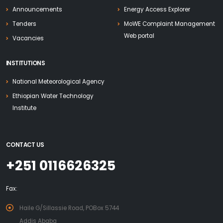
Announcements
Energy Access Explorer
Tenders
MoWE Complaint Management
Web portal
Vacancies
INSTITUTIONS
National Meteorological Agency
Ethiopian Water Technology
Institute
CONTACT US
+251 0116626325
Fax:
Haile G/Sillassie Road, POBox 5744
Addis Ababa