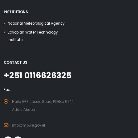
INSTITUTIONS
National Meteorological Agency
Ethiopian Water Technology
Institute
CONTACT US
+251 0116626325
Fax:
Haile G/Sillassie Road, POBox 5744
Addis Ababa
info@mowe.gov.et