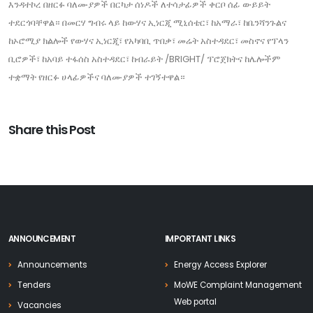
እንዳተኮረ በዘርፉ ባለሙያዎች በርካታ ሰነዶች ለተሳታፊዎች ቀርቦ ሰፊ ውይይት
ተደርጎባቸዋል። በመርሃ ግብሩ ላይ ከውሃና ኢነርጂ ሚኒሰቴር፣ ከአማራ፣ ከቤንሻንጉልና
ከኦሮሚያ ክልሎች የውሃና ኢነርጂ፣ የአካባቢ ጥበቃ፣ መሬት አስተዳደር፣ መስኖና የፕላን
ቢሮዎች፣ ከአባይ ተፋሰስ አስተዳደር፣ ከብራይት /BRIGHT/ ፕሮጀክትና ከሌሎችም
ተቋማት የዘርፉ ሀላፊዎችና ባለሙያዎች ተገኝተዋል።
Share this Post
ANNOUNCEMENT
IMPORTANT LINKS
Announcements
Energy Access Explorer
Tenders
MoWE Complaint Management
Web portal
Vacancies