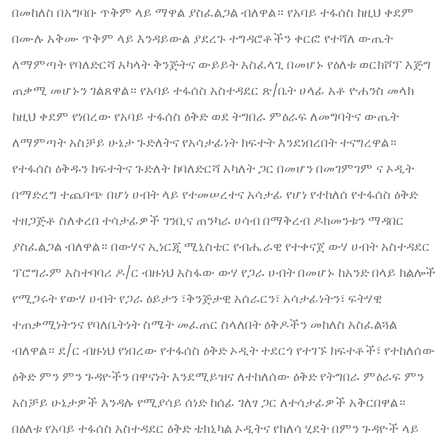
በመከለስ በአግባቡ ጥቅም ላይ ማዋል ያስፈልጋል ብለዋል። የአባይ ተፋሰስ ከዚህ ቀደም
በሙሉ አቅሙ ጥቅም ላይ እንዳይውል ያደረጉ ተግዳሮቶችን ቀርፎ የተሻለ ውጤት
ለማምጣት የባለድርሻ አካላት ቅንጅትና ውይይት አስፈላጊ በመሆኑ የዕለቱ ወርክሾፕ እጅግ
ጠቃሚ መሆኑን ገልጸዋል። የአባይ ተፋሰስ አስተዳደር ጽ/ቤት ሀላፊ አቶ ዮሐንስ መላክ
ከዚህ ቀደም የነበረው የአባይ ተፋሰስ ዕቅድ ወደ ትግበራ ምዕራፍ ለመግባትና ውጤት
ለማምጣት አስቻይ ሁኔታ ጉድለትና የአሳታፊነት ክፍተት እንደነበረበት ተናግረዋል።
የተፋሰስ ዕቅዱን ክፍተትና ጉድለት ከባለድርሻ አካለት ጋር በመሆን በመገምገም ና ኦዲት
በማድረግ ተጨባጭ በሆነ ሀብት ላይ የተመሠረተና አሳታፊ የሆነ የተከለሰ የተፋሰስ ዕቅድ
ተዘጋጅቶ ስለቀረበ ተሳታፊዎች ገንቢና ጠንካራ ሀሳብ በማቅረብ ዶክመንቱን ማዳበር
ያስፈልጋል ብለዋል። በውሃና ኢነርጂ ሚኒስቴር የብሔራዊ የተቀናጀ ውሃ ሀብት አስተዳደር
ፕሮግራም አስተባባሪ ዶ/ር ብዙነህ አስፋው ውሃ የጋራ ሀብት በመሆኑ ከአንድ በላይ ክልሎች
የሚጋሩት የውሃ ሀብት የጋራ ዕይታን ፣ቅንጅታዊ አሰራርን፣ አሳታፊነትን፣ ፍትሃዊ
ተጠቃሚነትንና የባለቤትነት ስሜት መፈጠር ስላለበት ዕቅዶችን መከለስ አስፈልጓል
ብለዋል። ደ/ር ብዙነህ የነበረው የተፋሰስ ዕቅድ ኦዲት ተደርጎ የተገኙ ክፍተቶች፣ የተከለሰው
ዕቅድ ምን ምን ጉዳዮችን በዋናነት እንደሚይዝና ለተከለሰው ዕቅድ የትግበራ ምዕራፍ ምን
አስቻይ ሁኔታዎች እንዳሉ የሚያሳይ ሰነድ ከሰፊ ገለፃ ጋር ለተሳታፊዎች አቅርበዋል።
በዕለቱ የአባይ ተፋሰስ አስተዳደር ዕቅድ ቴክኒካል ኦዲትና የክለሳ ሂደት በምን ጉዳዮች ላይ