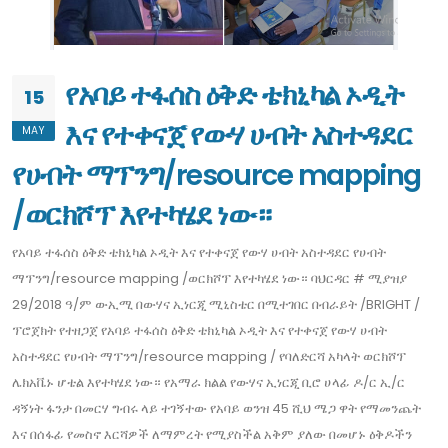
የአባይ ተፋሰስ ዕቅድ ቴክኒካል ኦዲት
15
እና የተቀናጀ የውሃ ሀብት አስተዳደር
MAY
የሀብት ማፕንግ/resource mapping
/ወርክሾፕ እየተካሄደ ነው።
የአባይ ተፋሰስ ዕቅድ ቴክኒካል ኦዲት እና የተቀናጀ የውሃ ሀብት አስተዳደር የሀብት
ማፕንግ/resource mapping /ወርክሾፕ እየተካሄደ ነው። ባህርዳር # ሚያዝያ
29/2018 ዓ/ም ውኢሚ በውሃና ኢነርጂ ሚኒስቴር በሚተገበር በብራይት /BRIGHT /
ፕሮጀክት የተዘጋጀ የአባይ ተፋሰስ ዕቅድ ቴክኒካል ኦዲት እና የተቀናጀ የውሃ ሀብት
አስተዳደር የሀብት ማፕንግ/resource mapping / የባለድርሻ አካላት ወርክሾፕ
ሌክአቬኑ ሆቴል እየተካሄደ ነው። የአማራ ክልል የውሃና ኢነርጂ ቢሮ ሀላፊ ዶ/ር ኢ/ር
ዳኝነት ፋንታ በመርሃ ግብሩ ላይ ተገኝተው የአባይ ወንዝ 45 ሺህ ሜጋ ዋት የማመንጨት
እና በሰፋፊ የመስኖ እርሻዎች ለማምረት የሚያስችል አቅም ያለው በመሆኑ ዕቅዶችን