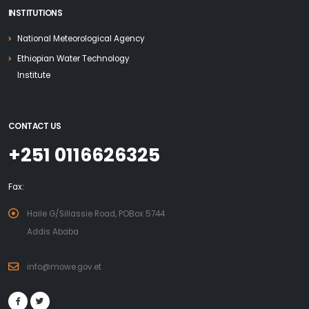
INSTITUTIONS
National Meteorological Agency
Ethiopian Water Technology
Institute
CONTACT US
+251 0116626325
Fax:
Haile G/Sillassie Road, POBox 5744
Addis Ababa
info@mowe.gov.et