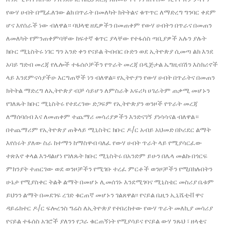
የውሃ ሀብት በሚፈለገው ልክ በጥራት በመለካት ክትትልና ቁጥጥር ለማድረግ ግንባር ቀደም
ሆና እየሰራች ነው ብለዋል። ባህላዊ ዘዴዎችን በመጠቀም የውሃ ሀብትን በጥራና በመጠን
ለመለካት የምንጠቀምባቸው ከፍተኛ ቁጥር ያላቸው የተፋሰስ ጣቢያዎች አሉን ያሉት
ክቡር ሚኒስትሩ ነገር ግን አንድ ቀን የናይል ትብብር ቡድን ወደ ኢትዮጵያ ሲመጣ ልክ እንደ
አባይ ግድብ መረጃ የሌሎች ተፋሰሶቻችን የጥራት መረጃ በዲጅታል ኤግዚብሽን እስክሪኖች
ላይ እንደምናሳያችሁ እርግጠኞች ነን ብለዋል፡፡ የኢትዮያን የውሃ ሀብት በጥራትና በመጠን
ክትትል ማድረግ ለኢትዮጵያ ብቻ ሳይሆን ለምስራቅ አፍሪካ ሀገራትም ጠቃሚ መሆኑን
የገለጹት ክቡር ሚኒስትሩ የተደረገው ድጋፍም የኢትዮጵያን ወንዞች የጥራት መረጃ
ለማሰባሰብ እና ለመጠቀም ተጨማሪ መሳሪያዎችን እንድናገኝ ያነሳሳናል ብለዋል።
በተጨማሪም የኢትዮጵያ ጠቅላይ ሚኒስትር ክቡር ዶ/ር አብይ አህመድ በኮሪደር ልማት
እየሰሩት ያለው ስራ ከተማን ከማስዋብ ባለፈ የውሃ ሀብት ጥራት ላይ የሚያሳርፈው
ተጽእኖ ቀላል እንዳልሆነ የገለጹት ክቡር ሚኒስትሩ በአንድም ይሁን በሌላ መልኩ በጎርፍ
ምክንያት ተጠርገው ወደ ወንዞቻችን የሚገቡ ተረፈ ምርቶች ወንዞቻችን የሚበክሉበትን
ሁኔታ የሚያስቀር ትልቅ ልማት በመሆኑ ሊመሰገኑ እንደሚገባና ሚኒስቴር መስሪያ ቤቱም
ይህንን ልማት በመደገፍ ረገድ ቁርጠኛ መሆኑን ገልጸዋል፡፡ የናይል ቤዚን ኢኒሼቲቭ ዋና
ዳይሬክተር ዶ/ር ፍሎረንስ ግሬስ ለኢትዮጵያ የተበረከተው የውሃ ጥራት መለኪያ መሳሪያ
የናይል ተፋሰስ አገሮች ያለንን የጋራ ቁርጠኝነት የሚያሳይና የናይል ውሃ ንጹህ ፣ ዘላቂና