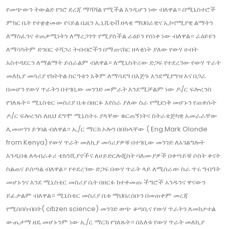
የመጭውን ትውልድ የንሮ ደረጃ ማሻሻል የሚችል እንዲሆን ነው ብለዋል። በሚኒስተሮች
ምክር ቤት የተቋቋመው የናይል ቤዚን ኢኒሼቲቭ ዘላቂ ማህበራዊና ኢኮኖሚያዊ ልማትን
ለማስፈንና ተጠቃሚነትን ለማረጋገጥ የሚያስችል ራዕይን የሰነቀ ነው ብለዋል። ራዕይዩን
ለማሳካትም ድንበር ተሻጋሪ ትብብሮችን በማጠናከር ዘላቂነት ያለው የውሃ ሀብት
አስተዳደርን ለማልማት ይሰራልም ብለዋል። ለሚኒስትሪው ድጋፍ የተደረገው የውሃ ጥራት
መለኪያ መሳሪያ የክትትል ስርዓቱን አቅም ለማሳደግ በእጅጉ እንደሚያግዝ እና በጋራ
በመሆን የውሃ ጥራትን በተገቢው መንገድ መምራት እንደሚቻልም ነው ዶ/ር ፍሎረንስ
የገለጹት። ሚኒስቴር መስሪያ ቤቱ በዘርፉ እየሰራ ያለው ስራ የሚደነቅ መሆኑን የጠቀሱት
ዶ/ር ፍሎረንስ ለዚህ ደግሞ ሚኒስትሩ ያላቸው ቁርጠኝነትና ስትራቴጅካዊ አመራራቸው
ሊመሠገን ይገባል ብለዋል። ኢ/ር ማርክ ኦሎን በበኩላቸው ( Eng.Mark Olonde
from Kenya) የውሃ ጥራት መለኪያ መሳሪያዎቹ በተገቢው መንገድ ለአገልግሎት
እንዲበቁ ለላብራቶሪ ቴክንሺያኖችና ለሀይድርሎጂስት ባለሙያዎች በቀጣይቹ ሶስት ቀናት
ስልጠና ይሰጣል ብለዋል። የተደረገው ድጋፍ በውሃ ጥራት ላይ ለሚሰራው ስራ ጥሩ ግብዓት
መሆኑንና እንደ ሚኒስቴር መስሪያ ቤት በዘርፉ ከተቀመጡ ችግሮች አንዱንና ዋናውን
ይፈታልም ብለዋል። ሚኒስቴር መስሪያ ቤቱ ማህበረሰቡን በመጠቀም መረጃ
የሚሰበስብበት( citizen science) መንገድ ወጭ ቆጣቢና የውሃ ጥራትን ለመከታተል
ውጤታማ ዘዴ መሆኑንም ነው ኢ/ር ማርክ የገለጹት። በእለቱ የውሃ ጥራት መለኪያ