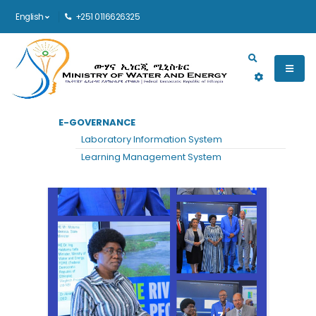
English
+251 0116626325
Main navigation
E-GOVERNANCE
Laboratory Information System
Learning Management System