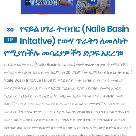
የናይል ሀገራ ትብብር (Naile Basin
30
Initative) የውሃ ጥራትን ለመለካት
SEP
የሚያስችሉ መሳሪያዎችን ድጋፍ አደረገ፡፡
የናይል ሀገራ ትብብር (Naile Basin Initative) የውሃ ጥራትን ለመለካት የሚያስችሉ
መሳሪያዎችን ድጋፍ አደረገ፡፡ መስከረም 19/2017ዓ.ም (ው.ኢ.ሚ) የናይል ሀገራ ትብብር (
Naile Basin Initative) ከ169 ሺ ዶላር በላይ ወጭ የተገዙ የውሃ ጥራት መለኪያ
መሳሪያዎችን ለኢትዮጵያ ውሃና ኢነርጂ ሚኒስቴር ድጋፍ አድርጓል፡፡ የውሃና ኢነርጂ
ሚኒስቴር ሚኒስትር ክቡር ዶ/ር ኢ/ር ሀብታሙ ኢተፋ የናይል ሀገራት ትብብር የውሃ
ሀብታችን በጥራትና በመጠን ዘመናዊ በሆነ መንገድ ለመለካት የሚያስችሉ የውሃ ጥራት
መሳሪያዎችን ድጋፍ በማድረጋቸው በእጅጉ አመስግነዋል፡፡ ክቡር ሚኒስትሩ የውሃ ጥራትና
መጠን ልኬት ጉዳይ በተለይም በአውሮፓ ሀገራት ውስጥ በትኩረት የሚሰራበት መሆኑን
ጠቅሰው ወደ ወንዝ የሚገባውም ሆነ የሚወጣው እያንዳንዱ ሊትር ውሃ ክትትል ሊደረግበት
እንደሚገባና እስካሁን እንደሀገር በዚህ ደረጃ አለመሆናችንን ጠቅሰው ኢትዮጵያ ያላትን