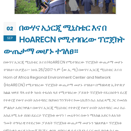
በውሃና ኢነርጂ ሚኒስቴር እና በ
02
HoARECN የሚተገበረው ፕሮጀክት
SEP
ውጤታማ መሆኑ ተገለፀ።
በውሃና ኢነርጂ ሚኒስቴር እና በ HoARECN የሚተገበረው ፕሮጀክት ውጤታማ መሆኑ
ተገለፀ። ቡታጅራ፡- ነሀሴ 25/2017 ዓ.ም (ው.ኢ.ሚ) በውሃና ኢነርጂ ሚኒስቴር እና በ
Horn of Africa Regional Environment Center and Network
(HoARECN) የሚተገበረው ፕሮጀክት ውጤታማ መሆኑ ተገለፀ። በማዕከላዊ ኢትዮጵያ
ክልል ዝዋይ ሻላ ሀይቅ ንዑስ ተፋሰስ ላይ የሚተገበረው ፓይለት ፕሮጀክት የደረሰበትን ደረጃ
የተቀናጀ የውሃ ሀብት አስተዳደር ከህዝብ ግንኙነትና ኮሙኒኬሽን ስራ አስፈጻሚ ጋር የመስክ
ምልከታ አድርገዋል። በውሃና ኢነርጂ ሚኒስቴር የተቀናጀ የውሃ ሀብት አስተዳደር መሪ ስራ
አስፈፃሚ አቶ ደበበ ደፈርሶ ፕሮጀክቱ ውሃን ፣ መሬትንና ሰውን ማእከል አድርጎ ለአንድ
ዓመት ተግባራዊ የተደረገው ፓይለት ፕሮጀክቱ ውጤታማ መሆኑን ገልጸዋል። ፕሮጀክቱ
በምስቃን ወረዳ አካሙጃ ሸርሸራ ቀበሌ ተግባራዊ ሲደረግ የአፈርና ውሃ ጥበቃ ስራው