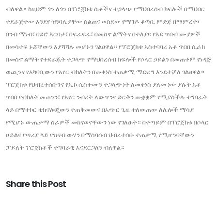
ብለዋል። ከዚህም ጎን ለጎን በፕሮጀክቱ ሴቶችና ተጋላጭ የማህበረሰብ ክፍሎች በማህበር
ተደራጅተው እንደየ ዝንባሌያቸው ስልጠና ወስደው የማገዶ ቆጣቢ ምድጃ በማምረት፣
በንብ ማነብ፣ በደሮ እርባታ፣ በፍራፍሬ፣ በመስኖ ልማትና በተለያዩ የእደ ጥበብ ሙያዎች
በመሳተፍ ኑሯቸውን እያሻሻሉ መሆኑን ገልፀዋል። የፕሮጀክቱ አስተባባሪ አቶ ጥበበ ሲራክ
በመስኖ ልማት የተደራጁት ተጋላጭ የማህበረሰብ ክፍሎች የሶላር ኃይልን በመጠቀም የነዳጅ
ወጪንና የአካባቢውን የአየር ብክለትን በመቀነስ ተጠቃሚ ማድረግ እንደተቻለ ገልፀዋል።
ፕሮጀክቱ የህብረተሰቡንና የኢኮ ሲስተሙን ተጋላጭነት ለመቀነስ ያለመ ነው ያሉት አቶ
ጥበበ የብክለት መጠንን፣ የአየር ንብረት ለውጥንና ድርቅን መቋቋም የሚያስችሉ ተግባራት
ላይ በማተኮር ቴክኖሎጂውን ተጠቅመውና በአጭር ጊዜ ተለውጠው ለሌሎች ማሳያ
የሚሆኑ ውጤታማ ስራዎች መከናወናቸውን ነው የገለፁት። በቀጣይም በፕሮጀክቱ በሶላር
ሀይልና የጣሪያ ላይ የዝናብ ውሃን በማሰባሰብ ህብረተሰቡ ተጠቃሚ የሚሆንባቸውን
ፓይለት ፕሮጀክቶች ተግባራዊ እናደርጋለን ብለዋል።
Share this Post