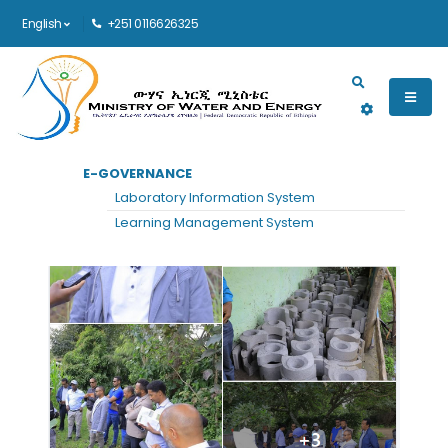
English
+251 0116626325
Main navigation
E-GOVERNANCE
Laboratory Information System
Learning Management System