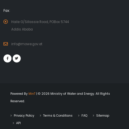
Fax:
Haile G/Sillassie Road, POBox 5744
Addis Ababa
info@mowe.gov.et
Powered By
MinT
| © 2026 Ministry of Water and Energy. All Rights
Reserved.
Privacy Policy
Terms & Conditions
FAQ
Sitemap
API