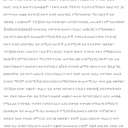
የአየር ንብረት ለውጥን በመቋቋም ፣ የውሃ ሀብት ግኝትንና ጥራትን በማሳለጥ ከተፈጥሮ ጋር
በተጣጣመ መልኩ ለተቀናጀ የውሃ ሀብት አስተዳደር የሚጫወተው ሚና ከፍተኛ ነው
ብለዋል ። አክለውም ፕሮጀክቱ ተፈጥሯዊ በሆነ መንገድ የአካባቢ መራቆትን የምንጠብቅበት
(nature based) የመፍትሔ አቅጣጫ በመሆኑ የአፈር መሸርሸርን የሚከላከሉና
ተፈጥሮን በዘላቂነት ለመጠበቅ የሚያስችሉ ስራዎች ተግባራዊ በመሆናቸው የተቀናጀ
የውሃ ሀብት አስተዳደር ላይ ለሚሰሩ ስራዎች ኢኮኖሚያዊ ፋይዳ አላቸው ብለዋል።
ፕሮጀክቱ የአየር ንብረትን ፣ ሴቶችንና ለአየር ንብረት ለውጥ ተጋላጭ የሆኑ የማህበረሰብ
ክፍሎችን የምግብ ዋስትና ማረጋገጥን አካቶ መተግበሩ ልዩ እንደሚያደርገውም ነው አቶ
ደበበ የገለፁት። በመስቃን ወረዳ የግብርና ፅ/ቤት የተፋሰስ ልማት ባለሙያ አቶ ጃቢል ሻፊ
በበኩላቸው ተፈጥሮን መሰረት ያደረገ የአፈርና ውሃ ጥበቃ ስራው ሲሰራ የተጎዳው መሬት
እንዴት ማገገም እንደሚችል ህብረተሰቡን በማስገንዘብ ውጤታማ ስራ ተሠርቷል ብለዋል።
ፕሮጀክቱ የሰው ጉልበት፣ ወጪና ጊዜ ቆጣቢ የሆነውን አዲሱን ቴክኖሎጂ ያስተዋወቅንበት
ነው ያሉት ባለሙያው ተፈጥሮውን በጠበቀ መልኩና መሬቱ ሳይጎዳ፤ በአርሶ አደሩ መካከል
የሚፈጠርን የድንበር ጥያቄን ሳያስነሳ አርሶ አደሩ በቀላሉ ተቀብሎ ተግባራዊ በማድረግ
በአካባቢው ላይ ውጤታማ ስራ ለመስራት የሚያስችል በመሆኑ በቀጣይ ተሞክሮውን
ወደሌላ ንዑስ ተፋሰስ የምናጋራ ይሆናል ብለዋል። ቀድሞ ሲሰራ በነበረው የአፈርና ውሃ
ጥበቃ ስራ ይባክን የነበረውን መሬትና ጉልበት በመቆጠብ ረገድም ትልቅ አበርክቶ ያለው ነው