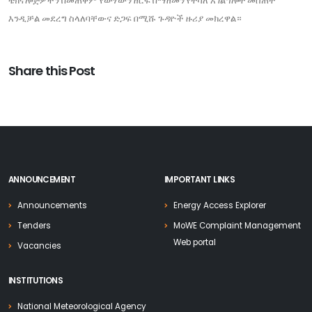
ቴክኖሎጅዎችን በመጠቀም የውሃውን ዘርፍ በማዘመን የተሻለ አገልግሎት መስጠት
እንዲቻል መደረግ ስላለባቸውና ድጋፍ በሚሹ ጉዳዮች ዙሪያ መክረዋል።
Share this Post
ANNOUNCEMENT
IMPORTANT LINKS
Announcements
Energy Access Explorer
Tenders
MoWE Complaint Management
Web portal
Vacancies
INSTITUTIONS
National Meteorological Agency