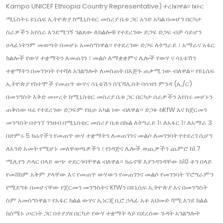
Kampo UNICEF Ethiopia Country Representative) ተረክበዋል፡፡ ክቡር
ሚኒስትሩ ዩኒሴፍ ኢትዮጵያ ከሚኒስቴር መስሪያ ቤቱ ጋር አንድ አካል በመሆን በርካታ
ስራዎችን እየሰራ እንደሚገኝ ገልጸው ለክልሎቹ የተደረገው ድጋፍ ድጋፍ ብቻ ሳይሆን
ሀላፊነትንም መወጣት በመሆኑ አመስግነዋል። የተደረገው ድጋፍ ለትግራይ ፣ አማራና አፋር
ክልሎች የውሃ ተቋማትን ለመጠገን ፣ መልሶ ለማቋቋምና ሌሎች የውሃ ና ሳኒቴሽን
ተቋማትን በመገንባት የተሻለ አገልግሎት ለመስጠት በእጅጉ ጠቃሚ ነው ብለዋል። የዩኒሴፍ
ኢትዮጵያ የከተሞች የመጠጥ ውሃና ሳኒቴሽን ስፔሻሊስት ባሳዝን ምንዳ (ኢ/ር)
በመንግስት እቅድ መሠረት ከሚኒስቴር መስሪያ ቤቱ ጋር በርካታ ሰራዎችን እየሰሩ መሆኑን
ጠቅሰው ዛሬ የተደረገው ድጋፍም የዚሁ አካል ነው ብለዋል። ድጋፉ ከKfW እና ከጀርመን
መንግስት በተገኘ ገንዘብ በሚኒስቴር መስሪያ ቤቱ በኩል ለትግራይ 1፣ ለአፋር 1፣ ለአማራ 3
በድምሩ 5 ክሬኖችን የመጠጥ ውሃ ተቋማትን ለመጠገንና መልሶ ለመገንባት የተደረገ ሲሆን
ለአንድ አመት የሚሆኑ መለዋወጫዎችን ፣ የነዳጅና ሌሎች ወጪዎችን ጨምሮ ከ1.7
ሚሊየን ዶላር በላይ ወጭ ተደርጎባቸዋል ብለዋል። ክሬኖቹ እያንዳንዳቸው ከ10 ቶን በላይ
የመሸከም አቅም ያላቸው እና የመጠጥ ውሃውን የመጠገንና መልሶ የመገንባት ፕሮግራምን
የሚደግፉ በመሆናቸው የጀርመን መንግስትና KfWን በዩኒሴፍ ኢትዮጵያ እና በመንግስት
ስም አመስግነዋል። የአፋር ክልል ውሃና ኢነርጂ ቢሮ ኃላፊ አቶ አህመድ ሻሚ እንደ ክልል
ከሰሜኑ ጦርነት ጋር በተያያዘ በርካታ የውሃ ተቋማት ላይ በደረሰው ጉዳት አገልግሎት