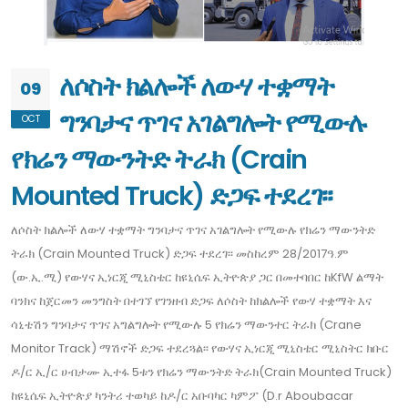
ለሶስት ክልሎች ለውሃ ተቋማት
09
ግንባታና ጥገና አገልግሎት የሚውሉ
OCT
የክሬን ማውንትድ ትራክ (Crain
Mounted Truck) ድጋፍ ተደረገ፡፡
ለሶስት ክልሎች ለውሃ ተቋማት ግንባታና ጥገና አገልግሎት የሚውሉ የክሬን ማውንትድ
ትራክ (Crain Mounted Truck) ድጋፍ ተደረገ፡፡ መስከረም 28/2017ዓ.ም
(ው.ኢ.ሚ) የውሃና ኢነርጂ ሚኒስቴር ከዩኒሴፍ ኢትዮጵያ ጋር በመተባበር ከKfW ልማት
ባንክና ከጀርመን መንግስት በተገኘ የገንዘብ ድጋፍ ለሶስት ከክልሎች የውሃ ተቋማት እና
ሳኒቴሽን ግንባታና ጥገና አግልግሎት የሚውሉ 5 የክሬን ማውንተር ትራክ (Crane
Monitor Track) ማሽኖች ድጋፍ ተደረጓል፡፡ የውሃና ኢነርጂ ሚኒስቴር ሚኒስትር ክቡር
ዶ/ር ኢ/ር ሀብታሙ ኢተፋ 5ቱን የክሬን ማውንትድ ትራክ(Crain Mounted Truck)
ከዩኒሴፍ ኢትዮጵያ ካንትሪ ተወካይ ከዶ/ር አቡባካር ካምፖ (D.r Aboubacar