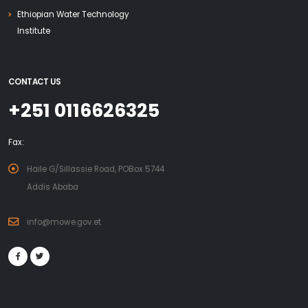
Ethiopian Water Technology
Institute
CONTACT US
+251 0116626325
Fax:
Haile G/Sillassie Road, POBox 5744
Addis Ababa
info@mowe.gov.et