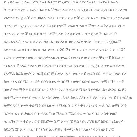
የማይሰጡትን ለመጠገን ትልቅ አቅም የሚሆን ድጋፍ ተደርጎልናል ብለዋል። ክልሉ
ሞቃታማና የውሃ አጠር በመሆኑ ችግሩን ለመቅረፍ ከሚኒስቴር መስሪያ ቤቱ ፣ ከተለያዩ
የልማት ድርጅቶች እና በክልሉ አቅም በርካታ ስራዎች እየተሰሩ ነው ያሉት የቢሮ ኃላፊው
በተለይም ሚኒስቴር መስሪያ ቤቱ በከተሞች ያለውን የውሃ ችግር ለመቅረፍ በብድርና
በተለያዩ ድጋፎች በርካታ ከተሞቻችን ላይ ትላልቅ የውሃ ፕሮጀክቶች በመገንባት
ለአገልግሎት እንዲበቁ አድርጎልናል ብለዋል። በዩኒሴፍ ድጋፍም በርካታ ፕሮጀክቶች
እየተገነቡ መሆኑን አክለው ገልጸዋል። በ2017ዓ.ም ብቻ በጥገናና የማስፋፋት ስራ 100
የውሃ ተቋማትን ወደ አገልግሎት አስገብተናል ፤ የመጠጥ ውሃ ሽፋናችንም 59 በመቶ
ማድረስ ችለናል የተደረገልን ድጋፍም ከዚህ በላይ እንድንሰራ በእጅጉ ያግዘናል ብለዋል።
የአማራ ክልል ውሃና ኢነርጂ ቢሮ ም/ኃላፊ አቶ ጥላሁን ሽመልስ በበኩላቸው ክልሉ ሰፊ
ከመሆኑና በሰሜኑ ጦርነት በሶስቱ ዞኖች በሰሜን ወሎ፣ ደቡብ ወሎና ሰሜን ሸዋ ዞኖች
በውሃ ተቋማት ላይ በደረሰው ጉዳት ጥገናና ግንባታ ለማድረግ የተደረገልን ድጋፍ በእጅጉ
ጠቀሜታው የጎላ በመሆኑ አመስግነዋል። እንደ ክልል 77በመቶ ያለውን የውሃ ሽፋን የበለጠ
ለማሳደግ፣ በውሃ ተቋማት በየጊዜው የሚደርሱ ጉዳቶችን እየጠገኑ ወደ ሰራ በማስገባት
ሳይቆራረጥ ለህብረተሰቡ ተደራሽ ለማድረግ ሚኒስቴር መስሪያ ቤቱ አስተባብሮ
ላደረገላቸው ትልቅ ድጋፍ በቢሮው ስም አመስግነዋል። በተያያዘ ዜና ክቡር ሚኒስትሩ
ከዴንማርክ ኢምባሲ ፣ ከዩኒሴፍ ኢትዮጵያ ተወካይ እና ከአለም ባንክ ልኡክ ጋር