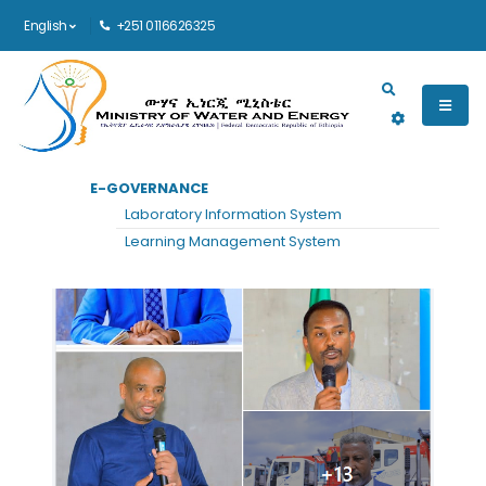
English
+251 0116626325
Main navigation
E-GOVERNANCE
Laboratory Information System
Learning Management System