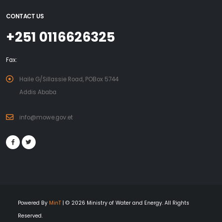
CONTACT US
+251 0116626325
Fax:
Haile G/Sillassie Road, POBox 5744
Addis Ababa
info@mowe.gov.et
Powered By
MinT
| © 2026 Ministry of Water and Energy. All Rights
Reserved.