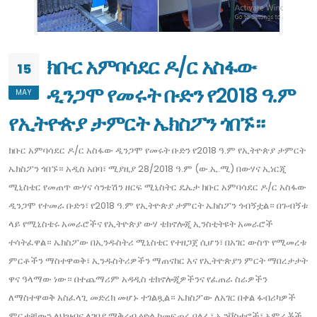
ክቡር አምባሳደር ዶ/ር አስፋው
15
ዲንጋሞ የመሩት ቡድን የ2018 ዓ.ም
MAY
የኢትዮጵያ ታምርት ኤክስፖን ጎበኙ።
ክቡር አምባሳደር ዶ/ር አስፋው ዲንጋሞ የመሩት ቡድን የ2018 ዓ.ም የኢትዮጵያ ታምርት
ኤክስፖን ጎበኙ። አዲስ አበባ፣ ሚያዚያ 28/2018 ዓ.ም (ው.ኢ.ሚ) በውሃና ኢነርጂ
ሚኒስቴር የመጠጥ ውሃና ሳንቴሽን ዘርፍ ሚኒስትር ዴኤታ ክቡር አምባሳደር ዶ/ር አስፋው
ዲንጋሞ የተመራ ቡድን፣ የ2018 ዓ.ም የኢትዮጵያ ታምርት ኤክስፖን ጎብኝቷል። በጉብኝቱ
ላይ የሚኒስቴሩ አመራሮችና የኢትዮጵያ ውሃ ቴክኖሎጂ ኢንስቲትዩት አመራሮች
ተሳትፈዋል። ኤክስፖው በኢንዱስትሪ ሚኒስቴር የተዘጋጀ ሲሆን፣ በአገር ውስጥ የሚመረቱ
ምርቶችን ማስተዋወቅ፣ ኢንዱስትሪዎችን ማጠናከር እና የኢትዮጵያን ምርት ማበረታታት
ዋና ዓላማው ነው። በተጨማሪም አዳዲስ ቴክኖሎጂዎችንና የፈጠራ ስራዎችን
ለማስተዋወቅ አስፈላጊ መድረክ መሆኑ ተገልጿል። ኤክስፖው ለአገር በቀል ፋብሪካዎች
ምርታቸውን ለህዝብና ለገበያ ማቅረብ ዕድል ከመፍጠሩ ባለፈ፣ ኢንቨስተሮች፣ አምራቾች