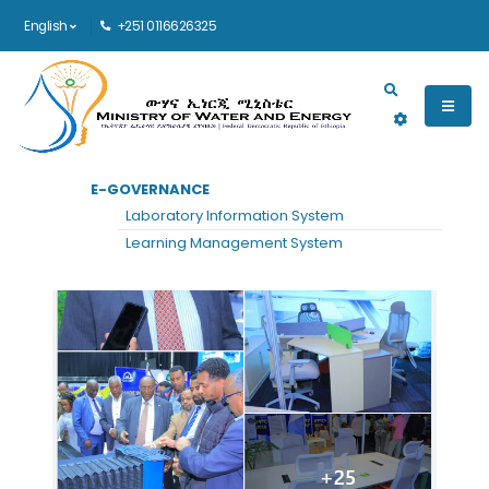
English
+251 0116626325
Main navigation
E-GOVERNANCE
Laboratory Information System
Learning Management System