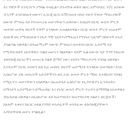
እና ገዥዎች እንዲገናኙ ያግዛል ተብሏል። በጉብኝቱ ወቅት ክቡር አምባሳደር ዶ/ር አስፋው
ዲንጋሞ እንደገለጹት በውሃና ኢነርጂ ዘርፍ ከ70 በመቶ በላይ የውሃ ግንባታ ማቴሪያሎች
በውጭ ምንዛሬ ላይ የተመሠረቱ መሆናቸውን ጠቅሰው፣ እነዚህን በአገር ውስጥ ምርት
መተካት መቻሉ ከፍተኛ ጥቅም እንዳለው አመልክተዋል። የአገር ውስጥ ምርት መጠቀም
እስከ 6 ወር የሚወስደውን የእቃ ግዥ ሂደትን በማፋጠን የግንባታ ጊዜንም በከፍተኛ ሁኔታ
ያሳልጣል ብለዋል። በተጨማሪም የውጭ ምንዛሬን በመቀነስ በአገር ኢኮኖሚ ላይ
የሚያበረክቱት አስተዋጽኦ ጉልህ መሆኑን ገልጸዋል። ቀደም ሲል በውጭ ላይ ጥገኛ የነበረው
ቴክኖሎጂ በአገራችን መመረቱ ትልቅ ጅማሮ ነው፤ ይህንን ማበረታታት ይገባል ብለዋል።
እንዲሁም የአገር ሀብትን ወደ ስራ መቀየር ከፍተኛ ጠቃሚነት እንዳለው በመግለጽ፣ እንደ
ኤክስፖው ያሉ መድረኮች አይኖቻችንን ወደ አገር ውስጥ ምርት ማዞር እንዳለብን ግንዛቤ
የሚፈጥሩ መሆናቸውን አክለዋል። በአጠቃላይ ኤክስፖው የኢትዮጵያን ኢንዱስትሪ
በማሳደግ ኢኮኖሚውን ለማጠናከር እና የአገር ውስጥ ምርት ጥራትን ለማሻሻል አስተዋጽኦ
ያበረክታል ብለዋል። በኤክስፖው ላይ ከመንግስትና ከመንግስታዊ ያልሆኑ ድርጅቶች፣
ከአለም አቀፍና ከአገር በቀል የንግድ ተሳታፊዎች ተሳትፈው ቴክኖሎጂያቸውን
እያስተዋወቁ መሆኑ ተገልጿል።