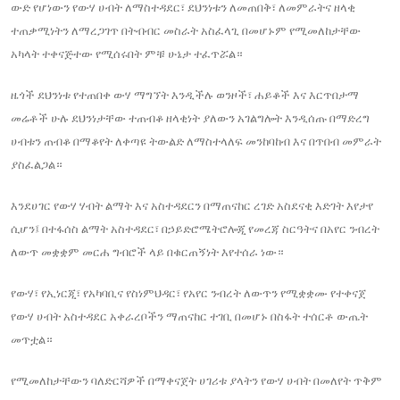
ውድ የሆነውን የውሃ ሀብት ለማስተዳደር፣ ደህንነቱን ለመጠበቅ፣ ለመምራትና ዘላቂ
ተጠቃሚነትን ለማረጋገጥ በትብብር መስራት አስፈላጊ በመሆኑም የሚመለከታቸው
አካላት ተቀናጅተው የሚሰሩበት ምቹ ሁኔታ ተፈጥሯል።
ዜጎች ደህንነቱ የተጠበቀ ውሃ ማግኘት እንዲችሉ ወንዞች፣ ሐይቆች እና እርጥበታማ
መሬቶች ሁሉ ደህንነታቸው ተጠብቆ ዘላቂነት ያለውን አገልግሎት እንዲሰጡ በማድረግ
ሀብቱን ጠብቆ በማቆየት ለቀጣዩ ትውልድ ለማስተላለፍ መንከባከብ እና በጥበብ መምራት
ያስፈልጋል።
እንደሀገር የውሃ ሃብት ልማት እና አስተዳደርን በማጠናከር ረገድ አስደናቂ እድገት እየታየ
ሲሆን፤ በተፋሰስ ልማት አስተዳደር፣ በኃይድሮሜትሮሎጂ የመረጃ ስርዓትና በአየር ንብረት
ለውጥ መቋቋም መርሐ ግብሮች ላይ በቁርጠኝነት እየተሰራ ነው።
የውሃ፣ የኢነርጂ፣ የአካባቢና የስነምህዳር፣ የአየር ንብረት ለውጥን የሚቋቋሙ የተቀናጀ
የውሃ ሀብት አስተዳደር አቀራረቦችን ማጠናከር ተገቢ በመሆኑ በስፋት ተሰርቶ ውጤት
መጥቷል።
የሚመለከታቸውን ባለድርሻዎች በማቀናጀት ሀገሪቱ ያላትን የውሃ ሀብት በመለየት ጥቅም