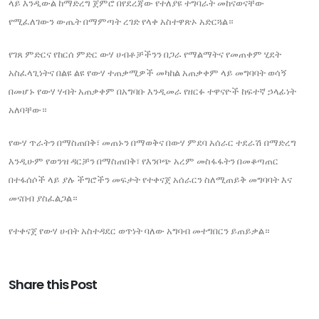
ላይ እንዲውል ከማድረግ ጀምሮ በየደረጃው የተለያዩ ተግባራት መከናወናቸው
የሚፈለገውን ውጤት በማምጣት ረገድ የላቀ አስተዋጽኦ አድርጓል።
የገጸ ምድርና የከርሰ ምድር ውሃ ሀብቶቻችንን በጋራ የማልማትና የመጠቀም ሂደት
አስፈላጊነትና በልዩ ልዩ የውሃ ተጠቃሚዎች መካከል አጠቃቀም ላይ መግባባት ወሳኝ
በመሆኑ የውሃ ሃብት አጠቃቀም በአግባቡ እንዲመራ የዘርፉ ተዋናዮች ከፍተኛ ኃላፊነት
አለባቸው።
የውሃ ጥራትን በማስጠበቅ፣ መጠኑን በማወቅና በውሃ ምደባ አሰራር ተደራሽ በማድረግ
እንዲሁም የወንዝ ዳርቻን በማስጠበቅ፣ የእንቦጭ አረም መስፋፋትን በመቆጣጠር
በተፋሰሶች ላይ ያሉ ችግሮችን መፍታት የተቀናጀ አሰራርን ስለሚጠይቅ መግባባት እና
መናበብ ያስፈልጋል።
የተቀናጀ የውሃ ሀብት አስተዳደር ወጥነት ባለው አግባብ መተግበርን ይጠይቃል።
Share this Post