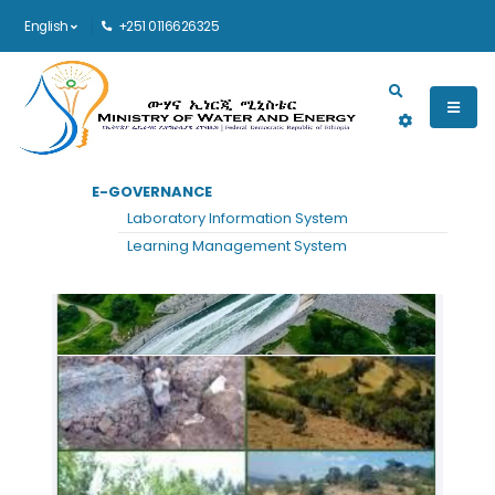
English
+251 0116626325
Main navigation
E-GOVERNANCE
Laboratory Information System
Learning Management System