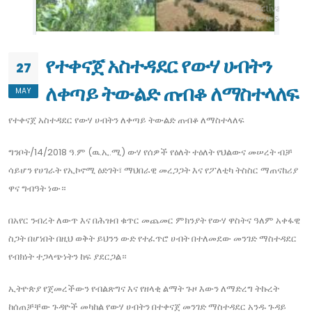
የተቀናጀ አስተዳደር የውሃ ሀብትን
27
ለቀጣይ ትውልድ ጠብቆ ለማስተላለፍ
MAY
የተቀናጀ አስተዳደር የውሃ ሀብትን ለቀጣይ ትውልድ ጠብቆ ለማስተላለፍ
ግንቦት/14/2018 ዓ.ም (ዉ.ኢ.ሚ) ውሃ የሰዎች የዕለት ተዕለት የህልውና መሠረት ብቻ
ሳይሆን የሀገራት የኢኮኖሚ ዕድገት፣ ማህበራዊ መረጋጋት እና የፖለቲካ ትስስር ማጠናከሪያ
ዋና ግብዓት ነው።
በአየር ንብረት ለውጥ እና በሕዝብ ቁጥር መጨመር ምክንያት የውሃ ዋስትና ዓለም አቀፋዊ
ስጋት በሆነበት በዚህ ወቅት ይህንን ውድ የተፈጥሮ ሀብት በተለመደው መንገድ ማስተዳደር
የብክነት ተጋላጭነትን ከፍ ያደርጋል።
ኢትዮጵያ የጀመረችውን የብልጽግና እና የዘላቂ ልማት ጉዞ እውን ለማድረግ ትኩረት
ከሰጠቻቸው ጉዳዮች መካከል የውሃ ሀብትን በተቀናጀ መንገድ ማስተዳደር አንዱ ጉዳይ