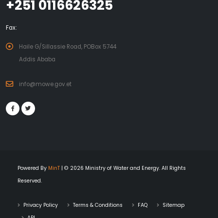
+251 0116626325
Fax:
Haile G/Sillassie Road, POBox 5744
Addis Ababa
info@mowe.gov.et
Powered By
MinT
| © 2026 Ministry of Water and Energy. All Rights
Reserved.
Privacy Policy
Terms & Conditions
FAQ
Sitemap
API