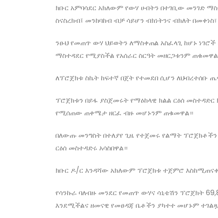
ክቡር አምባሳደር አክለውም የውሃ ሀብትን በተገቢው መንገድ ማስ
ስናስረክብ፤ መንከባከብ ብቻ ሳይሆን ብክነትንና ብክለት በመቀነ
ንፁህ የመጠጥ ውሃ ህይወትን ለማስቀጠል አስፈላጊ ከሆኑ ነገሮች
ማስተዳደር የሚያስችል የአሰራር ስርዓት መዘርጋቱንም ጠቁመዋል
ለፕሮጀክቱ ስኬት ከፍተኛ በጀት የተመደበ ሲሆን ለህብረተሰቡ ጤ
ፕሮጀክቱን በይፋ ያስጀመሩት የማዕከላዊ ክልል ርዕሰ መስተዳድር
የሚሰጠው ጠቀሜታ ዘርፈ ብዙ መሆኑንም ጠቁመዋል።
በለውጡ መንግስት በተለያየ ጊዜ የተጀመሩ የልማት ፕሮጀክቶችን
ርዕሰ መስተዳድሩ አሳስበዋል።
ክቡር ዶ/ር እንዳሻው አክለውም ፕሮጀክቱ ተጀምሮ እስከሚጠናቀቅ
የሳንኩራ ባለብዙ መንደር የመጠጥ ውሃና ሳኒቴሽን ፕሮጀክት 69,
እንደሚችልና ዘመናዊ የመፀዳጃ ቤቶችን ያካተተ መሆኑም ተገል