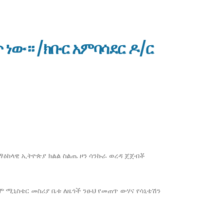
ነው። /ክቡር አምባሳደር ዶ/ር
በማዕከላዊ ኢትዮጵያ ክልል ስልጤ ዞን ሳንኩራ ወረዳ ጀጀብቾ
ሞ ሚኒስቴር መስሪያ ቤቱ ለዜጎች ንፁህ የመጠጥ ውሃና የሳኒቴሽን