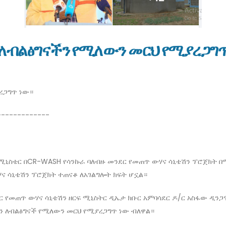
ለብልፅግናችን የሚለውን መርህ የሚያረጋግጥ 
ረጋግጥ ነው።
-------------
ርጂ ሚኒስቴር በCR-WASH የሳንኩራ ባለብዙ መንደር የመጠጥ ውሃና ሳኒቴሽን ፕሮጀክት 
ና ሳኒቴሽን ፕሮጀክት ተጠናቆ ለአገልግሎት ክፍት ሆኗል።
ር የመጠጥ ውሃና ሳኒቴሽን ዘርፍ ሚኒስትር ዲኤታ ክቡር አምባሳደር ዶ/ር አስፋው ዲንጋ
ን ለብልፅግናች የሚለውን መርህ የሚያረጋግጥ ነው ብለዋል።