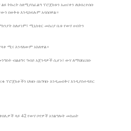
 ልዩ ትኩረት ስለሚያስፈልግ ፕሮጀክቱን አጠናቀን ለህብረተሰቡ
ቸውን በወቅቱ እንዲከፍሉም አሳስበዋል።
ምክንያት ስለሆነም፤ ሚኒስቴር መስሪያ ቤቱ የውሃ ሀብትን
የላቀ ሚና እንዳለውም አክለዋል።
መንግስት ብልፅግና ዓብይ አጀንዳዎች ሲሆኑ፤ ውሃ ለማህበረሰቡ
ረቁ ፕሮጀክቶችን ህዝቡ በአግባቡ እንዲጠብቅና እንዲያስተዳድር
 ቀበሌዎች ላይ 42 የውሃ ቦኖዎች አገልግሎት መስጠት