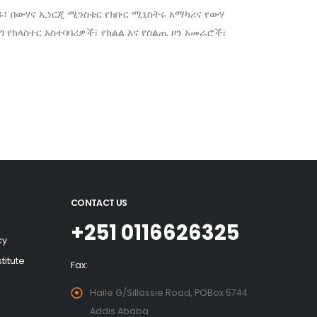
ዱ፣ በውሃና ኢነርጂ ሚንስቴር የክቡር ሚኒስትሩ አማካሪና የውሃ
 የክላስተር አስተባባሪዎች፣ የክልል እና የስልጤ ዞን አመራሮች፣
CONTACT US
+251 0116626325
cy
titute
Fax:
Haile G/Sillassie Road, POBox 5744
Addis Ababa