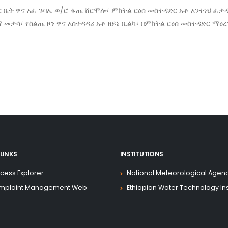
 ቤት ዋና አፈ ጉባኤ ወ/ሮ ፋጤ ሸርሞሎ፣ ምክትል ርዕሰ መስተዳድር አቶ አንተነህ ፈቃ
መቃሳ፣ የስልጤ ዞን ዋና አስተዳዳሪ አቶ ዘይኔ ቢልካ፣ በምክትል ርዕሰ መስተዳድር ማዕረግ
LINKS
INSTITUTIONS
cess Explorer
National Meteorological Agen
mplaint Management Web
Ethiopian Water Technology Ins