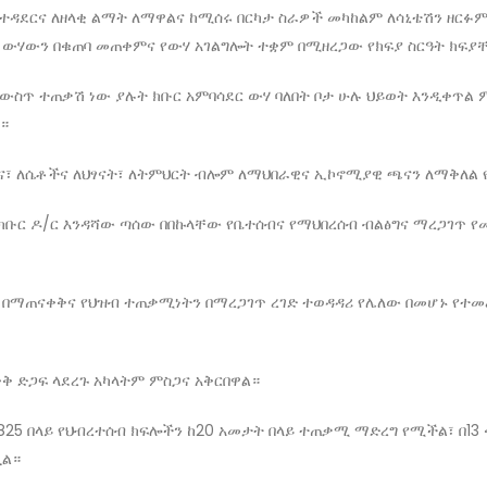
ተዳደርና ለዘላቂ ልማት ለማዋልና ከሚሰሩ በርካታ ስራዎች መካከልም ለሳኒቴሽን ዘርፉም
ስ፣ ውሃውን በቁጠባ መጠቀምና የውሃ አገልግሎት ተቋም በሚዘረጋው የክፍያ ስርዓት ክፍያ
 ውስጥ ተጠቃሽ ነው ያሉት ክቡር አምባሳደር ውሃ ባለበት ቦታ ሁሉ ህይወት እንዲቀጥል 
።
ና፣ ለሴቶችና ለህፃናት፣ ለትምህርት ብሎም ለማህበራዊና ኢኮኖሚያዊ ጫናን ለማቅለል 
 ክቡር ዶ/ር እንዳሻው ጣሰው በበኩላቸው የቤተሰብና የማህበረሰብ ብልፅግና ማረጋገጥ የ
 በማጠናቀቅና የህዝብ ተጠቃሚነትን በማረጋገጥ ረገድ ተወዳዳሪ የሌለው በመሆኑ የተመ
 ድጋፍ ላደረጉ አካላትም ምስጋና አቅርበዋል።
825 በላይ የህብረተሰብ ክፍሎችን ከ20 አመታት በላይ ተጠቃሚ ማድረግ የሚችል፣ በ13
ጿል።