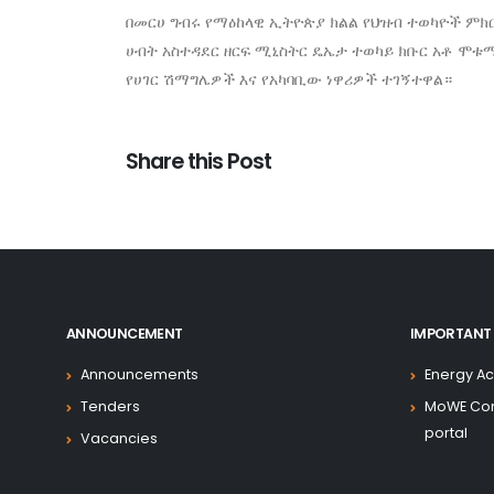
በመርሀ ግብሩ የማዕከላዊ ኢትዮጵያ ክልል የህዝብ ተወካዮች ምክር
ሀብት አስተዳደር ዘርፍ ሚኒስትር ዴኤታ ተወካይ ክቡር አቶ ሞቱማ 
የሀገር ሽማግሌዎች እና የአካባቢው ነዋሪዎች ተገኝተዋል።
Share this Post
ANNOUNCEMENT
IMPORTANT 
Announcements
Energy Ac
Tenders
MoWE Co
portal
Vacancies