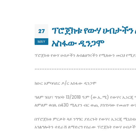
ፕሮጀክቱ የውሃ ሀብታችን 
27
አስፋው ዲንጋሞ
MAY
ፕሮጀክቱ የውሃ ሀብታችን ለብልፅግናችን የሚለውን መርህ የሚያ
-----------------------------------------
ክቡር አምባሳደር ዶ/ር አስፋው ዲንጋሞ
ዓለም ገበያ፣ ግንቦት 13/2018 ዓ.ም (ው.ኢ.ሚ) የውሃና ኢነ
ለምለም ቀበሌ በ430 ሚሊየን ብር ወጪ ያስገነባው የመጠጥ ውሃ
በፕሮጀክቱ ምርቃት ላይ ንግግር ያደረጉት የውሃና ኢነርጂ ሚኒስቴ
አገልግሎትን ተደራሽ ለማድረግ የሰራው ፕሮጀክት የውሃ ሀብታች