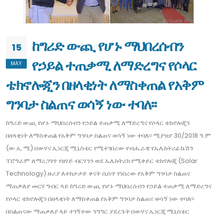
ከግሪድ ውጪ የሆኑ ማህበረሰብን
15
የኃይል ተጠቃሚ ለማድረግና የሶላር
MAY
ቴክኖሎጂን በዘላቂነት ለማስቀጠል የአቅም
ግንባታ ስልጠና ወሳኝ ነው ተባለ፡፡
ከግሪድ ውጪ የሆኑ ማህበረሰብን የኃይል ተጠቃሚ ለማድረግና የሶላር ቴክኖሎጂን
በዘላቂነት ለማስቀጠል የአቅም ግንባታ ስልጠና ወሳኝ ነው ተባለ፡፡ ሚያዝያ 30/2018 ዓ.ም
(ው.ኢ.ሚ) በውሃና ኢነርጂ ሚኒስቴር የሚተገበረው የብሔራዊ የኤሌክትሪፊኬሽን
ፕሮግራም ለማረጋገጥ የፀሃይ ብርሃንን ወደ ኤሌክትሪክ የሚቀይር ቴክኖሎጂ (Solar
Technology) ዙሪያ ለተከታታይ ቀናት ሲሰጥ የነበረው የአቅም ግንባታ ስልጠና
ማጠቃለያ መርሃ ግብር ላይ ከግሪድ ውጪ የሆኑ ማህበረሰብን የኃይል ተጠቃሚ ለማድረግና
የሶላር ቴክኖሎጂን በዘላቂነት ለማስቀጠል የአቅም ግንባታ ስልጠና ወሳኝ ነው ተባለ፡፡
በስልጠናው ማጠቃለያ ላይ ተገኝተው ንግግር ያደረጉት በውሃና ኢነርጂ ሚኒስቴር