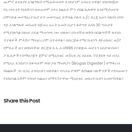
ጨምሮ ለተለያዩ አገልግሎት የሚጠቀሙበት እንደሆነም አብራርተዋል፡፡ ቴክኖሎጂው
የኢንተርኔት ኮኔክሽንን በመጠቀም ሶላሩ ከፀሐይ ምን ያህል ኪሎዋት እንደሚያመነጭ
በሞባይል መተግበሪያ ቢሮ ሆኖ መቆጣጠር ይቻላል ያሉት ኢ/ር ደረጄ አሁን ባለበት ህንፃ
ላይ አገልግሎት መስጠት ከጀመረ አራት አመት ሲሆን ለቀጣይ እስከ 30 ዓመታት
የሚያገለግል የፀኃይ ኃይል ማመንጫ ነው ብለው፤ በጉብኝቱ ወቅት በሰልጣኞች ለተነሱ
ጥያቄዎች ምላሽና ማብራሪያም ሰጥተዋል። በድርጅቱ የማርኬቲንግ ዳይሬክተር ወ/ሮ
የምስራች ዜና በበኩላቸው ድርጅቱ እ.ኤ.አ በ1996 የተቋቋመ መሆኑን አስታውሰው፤
ፖሊሲዎችን ከማዘጋጀት ጀምሮ ከሚኒስቴር መ/ቤቱ ጋር በአደሌ ፕሮጀክት ላይ በጋራ
የሚሰራ እንደሆነ፤ በቀጣይም የባዮጋዝ ማብላያን (Biogas Digester) በማቅረብ
ከክልሎች ጋር በጋራ እንሰራለን ብለዋል። ተሳታፊዎቹም ለየክልሉ ባለሞያዎች የተሰጠውን
የቴክኒካል አቅም ግንባታ ስልጠና በማግኘታቸው ሚኒስቴር መስሪያ ቤቱን አመስግነዋል።
Share this Post