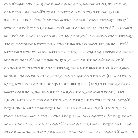
የኤሌክትሪፊኬሽንና ኢነርጂ መረጃ መሪ ስራ አስፈፃሚ አቶ መስፍን ዳቢ ከግሪድ ውጪ
የሆኑ የማህበረሰብ ክፍሎችን የኃይል ተጠቃሚ ለማድረግ ሚኒስቴር መስሪያ ቤቱ
ከመቼውም በበለጠ በትኩረት እየተሰራ መሆኑን ጠቁመው፤ የሶላር ቴክኖሎጂን በዘላቂነት
ለማስቀጠል የአቅም ግንባታ ስልጠና ወሳኝ ነው ብለዋል፡፡ በቀጣይ በሰልጣኞች የተሰጠውን
አስተያየት ላይ ትኩረት በማድረግ ወደ ትግበራ ይገባል ያሉት አቶ መስፍን የሶላር ቴክኖሎጂን
በዘላቂነት ለማስቀጠል የጥገና ጉዳይ ተግዳሮት በመሆኑ፤ የየክልሉን ቴክኒካል ባለሞያዎች
አቅማቸውን በማሳደግ የብድር አቅርቦትንም ማመቻቸት ያስፈልጋል ብለዋል፡፡ አቶ መስፍን
አክለውም ሰልጣኞች ስልጠና ከወሰዱ በኋላ ያገኙትን ዕውቀት ለሌሎች ባለሙያዎች
የማጋራት ልምድን በማዳበር ለሶላር ቴክኖሎጂ መስፋፋት የበኩላቸውን ድርሻ እንዲወጡ
አሳስበው፤ ስልጠና የሰጡትን የኢትዮጵያ የኤሌክትሪፊኬሽን ፕሮግራም (ELEAP) የግሪን
ኢነርጂ አማካሪን (Green Energy Consulting PLC) በሚኒስቴር መስሪያቤቱ ስም
አመስግነዋል። በለሚ ኩራ ክፍለ ከተማ 34 ኪሎዋት የሚያመነጨውን የሶላር ፓኔልን
ዲዛይን፣ አቅርቦት እና ተከላ ላይ የተሰማራው ሊደትኮ ኃ.የተ.የግ.ማህበር የሶላር አምራች
ድርጅት በአካል ጎብኝተዋል፡፡ ድርጅቱ አስተማማኝ እና ለተጠቃሚዎች ተስማሚ የሆነ
የሶላር ቴክኖሎጂ መሆኑን ገለፃ ያደረጉት የድርጅቱ መሪ ስራ አስፈፃሚ ኢ/ር ደረጄ ዋለልኝ
ላለፉት አስርት ዓመታት ስኬታማ ስራዎችን በመስራት የሚታወቀው ድርጅት ባለ 6 ወለል
ህንፃ ላይ ሙሉ በሙሉ በሶላር ኃይል መብራትና አሳንሰርን በመጠቀም የሰራተኞች መኖሪያን