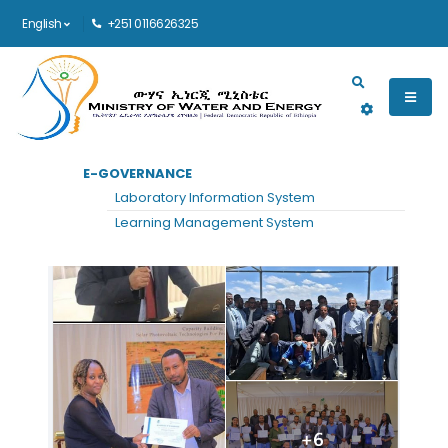
English
+251 0116626325
Main navigation
E-GOVERNANCE
Laboratory Information System
Learning Management System