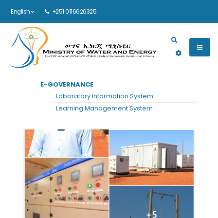
English
+251 0116626325
Main navigation
E-GOVERNANCE
Laboratory Information System
Learning Management System