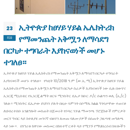
ኢትዮጵያ ከፀሃይ ሃይል ኤሌክትሪክ
23
የማመንጨት አቅሟን ለማሳደግ
FEB
በርካታ ተግባራት እያከናወነች መሆኑ
ተገለፀ።
ኢትዮጵያ ከፀሃይ ሃይል ኤሌክትሪክ የማመንጨት አቅሟን ለማሳደግ በርካታ ተግባራት
እያከናወነች መሆኑ ተገለፀ። የካቲት 10/2018 ዓ.ም (ው.ኢ.ሚ) ኢትዮጵያ ከፀሃይ ሃይል
ኤሌክትሪክ የማመንጨት አቅሟን ለማሳደግ በርካታ ስራዎች እያከናወነች ነው ሲሉ በውሃና
ኢነርጂ ሚኒስቴር የኢነርጂ ልማት ዘርፍ ሚንስትር ዴኤታ ክቡር ዶ/ር ሱልጣን ወሊ (ኢ/ር)
ገለፁ። ሚንስትር ዴኤታው ይህንን ያሉት በዚሁ ሳምንት በሶማሌ ክልል ግንባታቸው ተጠናቆ
ለህብረተሰቡ አገልግሎት መስጠት በጀመሩት የሶላር ሃይል ማመንጫ ኘሮጀክቶች የምርቃት
መርሃ ግብር ላይ ከተለያዩ መገናኛ ብዙሃን ለመጡ ባለሙያዎች በሰጡት ጋዜጣዊ መግለጫ
ላይ ነው።. በሃገሪቱ ከዋናው መስመር በከፍተኛ ርቀት ላይ የሚገኙ የማህበረሰብ ክፍሎችን