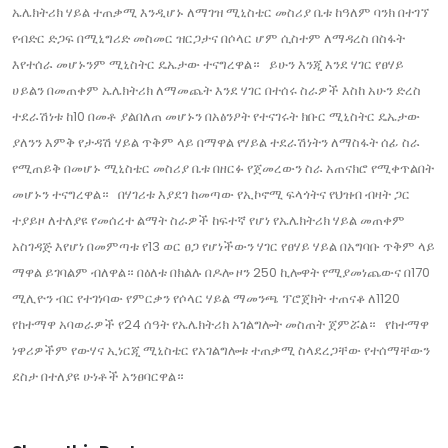
ኤሌክትሪክ ሃይል ተጠቃሚ እንዲሆኑ ለማገዝ ሚኒስቴር መስሪያ ቤቱ ከዓለም ባንክ በተገኘ
የብድር ድጋፍ በሚኒግሪድ መስመር ዝርጋታና በሶላር ሆም ሲስተም ለማዳረስ በስፋት
እየተሰራ መሆኑንም ሚኒስትር ዴኤታው ተናግረዋል። ይሁን እንጂ እንደ ሃገር የፀሃይ
ሀይልን በመጠቀም ኤሌክትሪክ ለማመጨት እንደ ሃገር በተሰሩ ስራዎች እስከ አሁን ድረስ
ተደራሽነቱ ከ10 በመቶ ያልበለጠ መሆኑን በአፅንዖት የተናገሩት ክቡር ሚኒስትር ዴኤታው
ያለንን እምቅ የታዳሽ ሃይል ጥቅም ላይ በማዋል የሃይል ተደራሽነትን ለማስፋት ሰፊ ስራ
የሚጠይቅ በመሆኑ ሚኒስቴር መስሪያ ቤቱ በዘርፉ የጀመረውን ስራ አጠናክሮ የሚቀጥልበት
መሆኑን ተናግረዋል። በሃገሪቱ እያደገ ከመጣው የኢኮኖሚ ፍላጎትና የህዝብ ብዛት ጋር
ተያይዞ ለተለያዩ የመሰረተ ልማት ስራዎች ከፍተኛ የሆነ የኤሌክትሪክ ሃይል መጠቀም
አስገዳጅ እየሆነ በመምጣቱ የ13 ወር ፀጋ የሆነችውን ሃገር የፀሃይ ሃይል በአግባቡ ጥቅም ላይ
ማዋል ይገባልም ብለዋል። በዕለቱ በክልሉ በዶሎ ዞን 250 ኪሎዋት የሚያመነጨውና በ170
ሚሊዮን ብር የተገነባው የምርቃን የሶላር ሃይል ማመንጫ ፕሮጀክት ተጠናቆ ለ1120
የከተማዋ አባወራዎች የ24 ሰዓት የኤሌክትሪክ አገልግሎት መስጠት ጀምሯል። የከተማዋ
ነዋሪዎችም የውሃና ኢነርጂ ሚኒስቴር የአገልግሎቱ ተጠቃሚ ስላደረጋቸው የተሰማቸውን
ደስታ በተለያዩ ሁነቶች አንፀባርዋል።