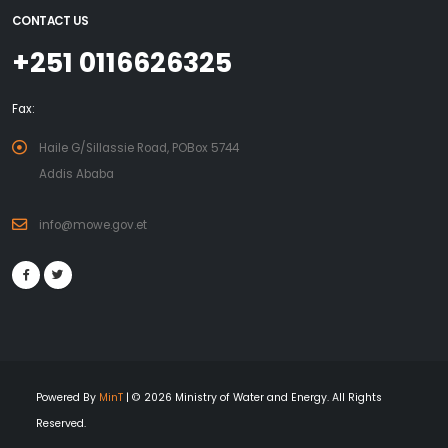
CONTACT US
+251 0116626325
Fax:
Haile G/Sillassie Road, POBox 5744
Addis Ababa
info@mowe.gov.et
Powered By
MinT
| © 2026 Ministry of Water and Energy. All Rights
Reserved.