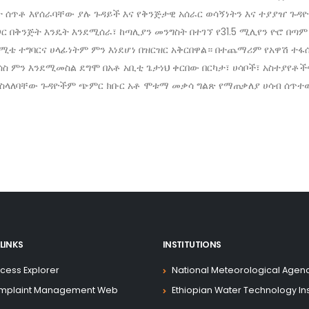
 ሰጥቶ እየሰራባቸው ያሉ ጉዳይች እና የቅንጅታዊ አሰራር ወሳኝነትን እና ተያያዠ ጉዳዮች
ጋር በቅንጅት እንዴት እንደሚሰራ፣ ከጣሊያን መንግስት በተገኘ የ31.5 ሚሊየን ዮሮ በጣ
ኮሚቴ ተግባርና ሀላፊነትም ምን እነደሆነ በዝርዝር አቅርበዋል። በተጨማሪም የአዋሽ ተፋሰ
ሰስ ምን እንደሚመስል ደግሞ በአቶ አቢቲ ጌታነህ ቀርበው በርካታ፣ ሀሳቦች፣ አስተያየቶች
 ስላለባቸው ጉዳዮችም ጭምር ክቡር አቶ ሞቱማ መቃሳ ግልጽ የማጠቃለያ ሀሳብ ሰጥተ
LINKS
INSTITUTIONS
cess Explorer
National Meteorological Agen
mplaint Management Web
Ethiopian Water Technology Ins