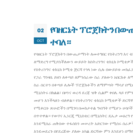
የባዘርኔት ፕሮጀክትን በው
02
ተባለ።
OCT
የባዘርኔት ፕሮጀክትን በውጤታማነት ለመተግበር የስትሪንግ እና ቴ
ለማድረግ የሚያስችለውን ውይይት ከስትሪንግና ቴክኒክ ኮሚቴዎች
የስትሪንግና ቴክኒክ ኮሚቴ ጅርሻ የጎላ ነው ሲሉ በውይይቱ መክፈ
የጋራ ግንዛቤ ይዘን ለቀጣይ ለምንሰራው ስራ ያለውን አበርክቶ 
ስራ ሰርተን በቀጣይ ሌሎች ፕሮጀክቶችን ለማምጣት ማሳያ በሚሆ
ሚኒስትሩ በክልል፣ በዞንና ወረዳ ደረጃ ዝቅ ሲልም ቀበሌ ላይ 
መሆን እንችላለን ብለዋል። የስትሪንግና ቴክኒክ ኮሚቴዎች ድር
የሚቀርቡ ጽሁፎችን በሚገባ በመከታተል ግብዓት የሚሆኑ ሀሳቦች
ሰጥተዋል። የውሃና ኢነርጂ ሚኒስቴር በሚኒስትር ዴኤታ መዕረግ የ
እንደሚሰራ ጠቅሰው ተፋሰስን መሠረት አድርገው የሚሰሩ ሰራዎች
እንደመደረጉ በየደረጃው ያለው አካል ድርሻው ምን እንደሆነ በማ