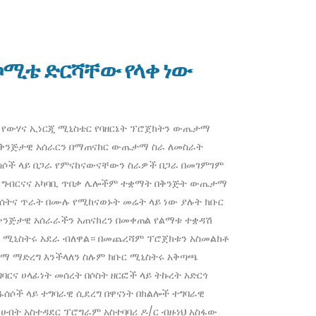
 ኮሚቴ ድርሻቸው የላቀ ነው
ሚ) የውሃና ኢነርጂ ሚኒስቴር የባዘርኔት ፕሮጀክትን ውጤታማ
ፋ ቅንጅታዊ አሰራርን በማጠናከር ውጤታማ ስራ ለመስራት
ተፋሰሶች ላይ በጋራ የምናከናውናቸውን ስራዎች በጋራ በመገምገም
ጂ፣ ግብርናና አካባቢ ጥበቃ ሌሎችም ተቋማት በቅንጅት ውጤታማ
ሰትና ጥራት በሙሉ የሚከናወኑት መሬት ላይ ነው ያሉት ክቡር
 ቅንጅታዊ አሰራራችን አጠናክረን በመቀጠል የልማቱ ተቋዳሽ
ር ሚኒስትሩ አደራ ብለዋል። በመጨረሻም ፕሮጀክቱን አስመልክቶ
ማ ማድረግ እንችላለን ስሉም ክቡር ሚኒስትሩ አቅጣጫ
ርና ሀላፊነት መሰረት በሶስት ዘርፎች ላይ ትኩረት አድርጎ
ሶች ላይ ተግባራዊ ሲደረግ በዋናነት በክልሎች ተግባራዊ
ሀብት አስተዳደር ፕሮግራም አስተባባሪ ዶ/ር ብዙነህ አስፋው