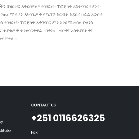
ን በዝርዝር አቅርበዋል። የባዘርኔት ፕሮጀክት አስተባባሪ የሆኑት
ም ገጠራማ የሆኑ አካባቢዎች የሚገኙ አርብቶ አደርና ከፊል አርብቶ
ስ የባዘርኔት ፕሮጀክት አተገባበር ምን እንደሚመስል ዮሀንስ
ና ጥያቄዎች ተንጸባርቀዋል። በተነሱ ሀሳቦች፣ አስተያየቶች፣
ውባቸዋል ።
CONTACT US
+251 0116626325
cy
titute
Fax: