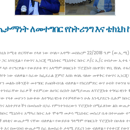
ጤታማነት ለመተግበር የስትሪንግ እና ቴክኒክ
ክኒክ ኮሚቴ ድርሻቸው የላቀ ነው ተባለ። አዳማ፡ መስከረም 22/2018 ዓ.ም (ው.ኢ.
 ጋር አካሂዷል። የውሃና ኢነርጂ ሚኒስቴር ሚኒስትር ክቡር ዶ/ር ኢ/ር ሀብታሙ ኢተ
ቻ ላይ ተናግረዋል። የውይይቱ ዋና አላማም በባዘርኔት ፕሮጀክት በአዋሽና ዋቢ ሸበሌ 
ለማየት ነው ብለዋል። ስራው ከፌደራል ጀምሮ እሰከ ቀበሌ ባለው መዋቅር የውሃና ኢነር
ን መልኩ በቅንጅት መተግበር ይጠበቅብናል ብለዋል። የከርሰምድር ውሃ ሀብት የወንዝ ፍ
የምንተገብራቸው ስራዎች ተደምረው ለሀገር በረከት ስለሚያመጡ ለፕሮጀክቱ ተግባራዊነት
ሻቸው የላቀ መሆኑን አውቀው ለተግባራዊነቱ የተቻላቸውን ሁሉ እንዲያደርጉ ሲሉም ክቡ
ንና አስተያየቶችን በመስጠት በጋራ የምንተገብረውን ፕሮጀክት በሚፈለገው ልክ ውጤታ
ክቡር ሚኒስትሩ አማካሪ ክቡር አቶ ሞቱማ መቃሳ ሚኒስቴር መስሪያ ቤቱ በተሠጠው ተግባ
 ዘላቂና ውጤታማ ናቸው ብለዋል። የውይይቱ ዓላማም የባዘርኔት ፕሮጀክት በሁለቱ ተፋሰ
የት እና በመናበብ ውጤታማ ስራ ለመስራት ታላሚ ያደረገ ነው ብለዋል። የተቀናጀ የውሃ 