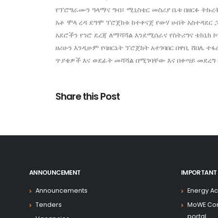
የፕሮግራሙን ዓላማና ግብ፣ ሚኒስቴር መስሪያ ቤቱ በዘርፉ ትኩረት
አቶ ሞላ ረዳ ደግሞ ፕሮጀክቱ ከተቀናጀ የውሃ ሀብት አስተዳደር 
አደሮችን የንሮ ደረጃ ለማሻሻል እንደሚሰራና የስትሪግና ቴክኒክ 
ዘሪሁን እንዲሁም የባዘርኔት ፕሮጀክት አተገባበር በዋቢ ሸበሌ ተፋ
ጥያቄዎች እና ወደፊት መሻሻል በሚገባቸው እና በቀጣይ መደረግ
Share this Post
ANNOUNCEMENT
IMPORTANT 
Announcements
Energy Ac
Tenders
MoWE Co
portal