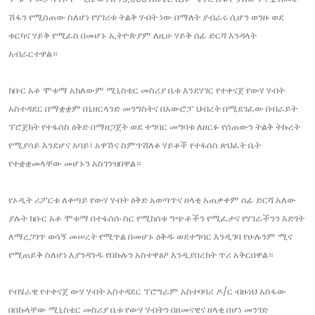
ሽፋን የሚሰጠው ስለሆነ የሃገሪቱ ትልቅ ሃብት ነው በማለት ያብራሩ ሲሆን ወንዙ ወደ
ቱርካና ሃይቅ የሚፈስ በመሆኑ ኢትዮጵያም ለዚሁ ሃይቅ ሰፊ ድርሻ እንዳላት
አብራርተዋል።
ክቡር አቶ ሞቱማ አክለውም ሚኒስቴር መስሪያ ቤቱ እንደሃገር የተቀናጀ የውሃ ሃብት
አስተዳደር በማቋቋም በኒዘርላንድ መንግስትና በአውሮፓ ህብረት በሚደገፈው በብራይት
ፕሮጀክት የተፋሰስ ዕቅድ በማዘጋጀት ወደ ተግባር መግባቱ ለዘርፉ የሰጠውን ትልቅ ትኩረት
የሚያሳይ እንደሆና አባይ፣ አዋሽና ስምጥሸለቆ ሃይቆች የተፋሰስ ጽህፈት ቤት
የተቋቋመላቸው መሆኑን አስገንዝበዋል።
የኦዲት ሪፖርቱ ለቀጣይ የውሃ ሃብት ዕቅድ አወጣጥና ዘላቂ አጠቃቀም ሰፊ ድርሻ አለው
ያሉት ክቡር አቶ ሞቱማ በተፋሰሱ ስር የሚከሰቱ ግጭቶችን የሚፈታና የሃገራችንን እድገት
ለማረጋገጥ ወሳኝ መሠረት የሚጥል በመሆኑ ዕቅዱ ወደተግባር እንዲገባ የሁሉንም ሚና
የሚጠይቅ ስለሆነ እያንዳንዱ የበኩሉን አስተዋፅዖ እንዲያበረክት ጥሪ አቅርበዋል።
የብሄራዊ የተቀናጀ ውሃ ሃብት አስተዳደር ፕሮግራም አስተባባሪ ዶ/ር ብዙነህ አስፋው
በበኩላቸው ሚኒስቴር መስሪያ ቤቱ የውሃ ሃብትን በዘመናዊና ዘላቂ በሆነ መንገድ