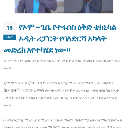
የኦሞ -ጊቤ የተፋሰስ ዕቅድ ቴክኒካል
15
ኦዲት ሪፓርት የባለድርሻ አካላት
MAY
መድረክ እየተካሄደ ነው።
የኦሞ -ጊቤ የተፋሰስ ዕቅድ ቴክኒካል ኦዲት ሪፓርት የባለድርሻ አካላት መድረክ እየተካሄደ
ነው።
ጅማ # ግንቦት 07/2018 ዓ.ም.በውሃና ኢነርጂ ሚኒስቴር በሚተገበረው የብራይት
(BRIGHT) ፕሮጀክት አማካኝነት የተዘጋጀው የኦሞ-ጊቤ ተፋሰስ ዕቅድ ቴክኒካል ኦዲት
ሪፖርት የባለድርሻ አካላት የውይይት መድረክ በጅማ ከተማ ሴንትራል ሆቴል እየተካሄደ
ነው።
በውሃና ኢነርጂ ሚኒስቴር በሚኒስትር ዴኤታ ማዕረግ የክቡር ሚኒስትሩ አማካሪ ክቡር አቶ
ሞቱማ መቃሳ የኦሞ-ጊቤ ወንዝ 79,000 ስኩዌር ኪሎ ሜትር ስፋት ያለውና 7.2 በመቶ