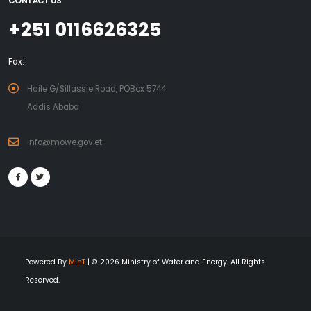
CONTACT US
+251 0116626325
Fax:
Haile G/Sillassie Road, POBox 5744
Addis Ababa
info@mowe.gov.et
Powered By
MinT
| © 2026 Ministry of Water and Energy. All Rights
Reserved.