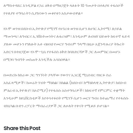
ለማስተዳደር እንዲቻል የጋራ ዕቅድ በማዘጋጀት ላለፉት 10 ዓመታት በተለያዩ ተፋሰሶች
የተለያዩ ተግባራትን ሲያከናውን መቆየቱን አስታውሰዋል።
የኦሞ ወንዝ በደቡብ ኢትዮጵያ የሚገኝ የሀገሪቱ ወንዝ ሲሆን ለሀገር ኢኮኖሚ፣ ለኃይል
ማመንጫ፣ ለግብርና ኢንቨስትመንትና ለቱሪዝም፣ እንዲሁም ለብዝሃ ህይወት ከፍተኛ ፋይዳ
ያለው መሆኑን የገለፁት አቶ ብዙነህ የመርሃ ግብሩም ዓላማ በዚሁ አጀንዳ ዙሪያ ትኩረት
አድርጎ በተዘጋጀው የኦሞ-ጊቤ የተፋሰስ ዕቅድ ከባለድርሻዎች ጋር ለመምከር በመሆኑ
በሚገባ ግብዓት መስጠት እንዲችሉ አሳስበዋል።
በመድረኩ ከስራው ጋር ግንኙነት ያላቸው የውሃና ኢነርጂ ሚኒስቴር የዘርፉ ስራ
አስፈጻሚዎች፣ ከመሬት ሃብት ማዕከል፣ ከክልል (ከደቡብ፣ ከማዕከላዊ ኢትዮጵያ፣ ከደቡብ
ምዕራብ ኢትዮጵያ፣ ከኦሮሚያ) የተፋሰሱ አስተግባሪዎች፣ ከከፍተኛ የምርምር ተቋማት
እንዲሁም ከዩኒቨርስቲዎች እየተሳተፉበት የሚገኙ ሲሆን መርሃ ግብሩ ከተጨማሪ የተፋሰሱ
ቴክኒካል ቡድን ሪፓርት ማብራሪያዎች ጋር ለሁለት የቀናት የሚቆይ ይሆናል።
Share this Post