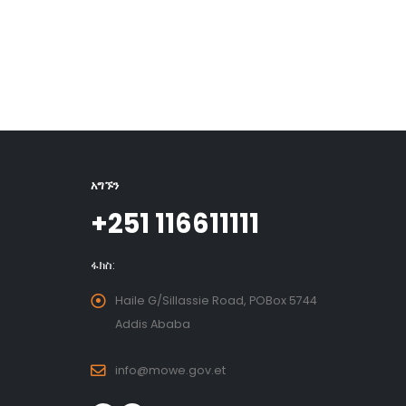
አግኙን
+251 116611111
ፋክስ:
Haile G/Sillassie Road, POBox 5744
Addis Ababa
info@mowe.gov.et