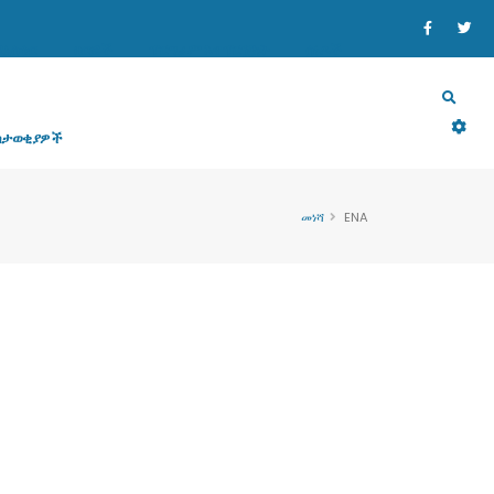
ኒስቴር
ዘርፎች
ፕሮግራም እና ፕሮጀክት
ሰነዶች
ስታወቂያዎች
መነሻ
ENA