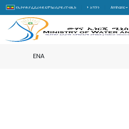
የኢትዮጵያ ፌዴራላዊ ዴሞክራሲያዊ ሪፐብሊክ
አግኙን
Amharic
ENA