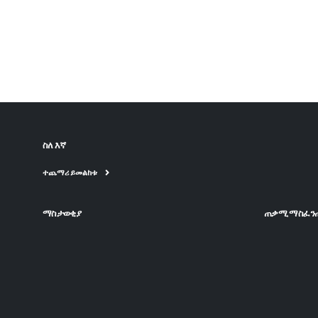
ስለ እኛ
ተጨማሪ ይመልከቱ
ማስታወቂያ
ጠቃሚ ማስፈን