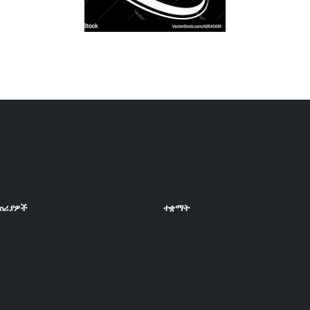
ጠሪያዎች
ተቋማት