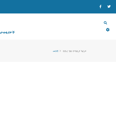
ኒስቴር
ዘርፎች
ፕሮግራም እና ፕሮጀክት
ሰነዶች
ስታወቂያዎች
መነሻ
የድረ ገጽ የጣቢያ ካርታ