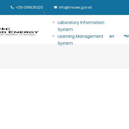
+251 0116626325
info@mowe.gov.et
Main navigation
E-GOVERNANCE
መነሻ
ሚ
Laboratory Information
System
Learning Management
ዜና
ማ
System