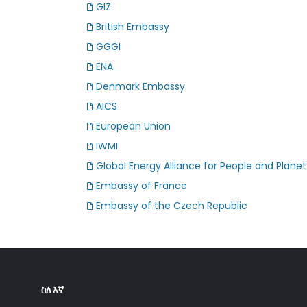
GIZ
British Embassy
GGGI
ENA
Denmark Embassy
AICS
European Union
IWMI
Global Energy Alliance for People and Plane
Embassy of France
Embassy of the Czech Republic
ስለ እኛ