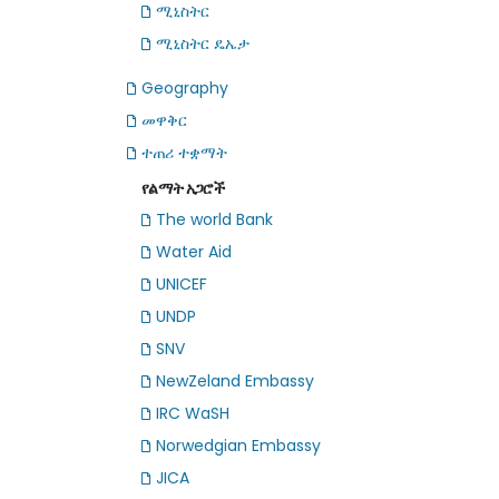
ሚኒስትር
ሚኒስትር ዴኤታ
Geography
መዋቅር
ተጠሪ ተቋማት
የልማት አጋሮች
The world Bank
Water Aid
UNICEF
UNDP
SNV
NewZeland Embassy
IRC WaSH
Norwedgian Embassy
JICA