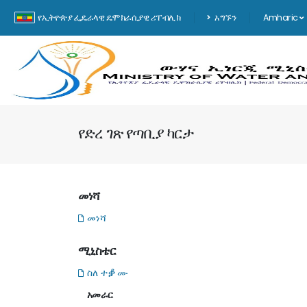
የኢትዮጵያ ፌዴራላዊ ዴሞክራሲያዊ ሪፐብሊክ
አግኙን
Amharic
የድረ ገጽ የጣቢያ ካርታ
መነሻ
መነሻ
ሚኒስቴር
ስለ ተቇሙ
አመራር