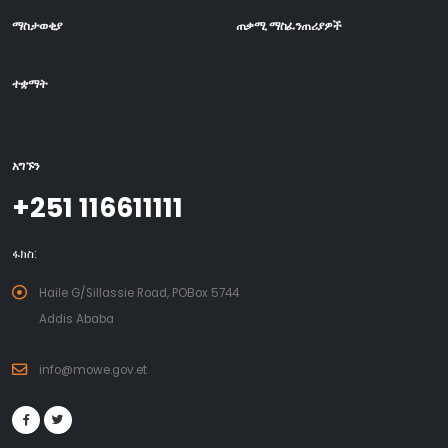
ማስታወቂያ
ጠቃሚ ማስፈንጠሪያዎች
ተቋማት
አግኙን
+251 116611111
ፋክስ:
Haile G/Sillassie Road, POBox 5744
Addis Ababa
info@mowe.gov.et