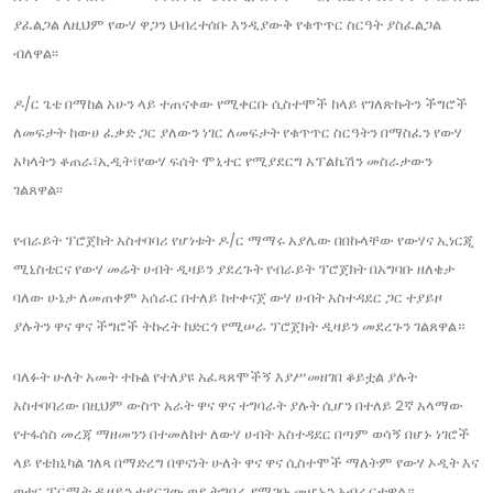
ያፈልጋል ለዚህም የውሃ ዋጋን ህብረተሰቡ እንዲያውቅ የቁጥጥር ስርዓት ያስፈልጋል
ብለዋል፡፡
ዶ/ር ጌቴ በማከል አሁን ላይ ተጠናቀው የሚቀርቡ ሲስተሞች ከላይ የገለጽኩትን ችግሮች
ለመፍታት ከውሀ ፈቃድ ጋር ያለውን ነገር ለመፍታት የቁጥጥር ስርዓትን በማስፈን የውሃ
አካላትን ቆጠራ፣ኢዲት፣የውሃ ፍሰት ሞኒተር የሚያደርግ አፕልኬሽን መስራታውን
ገልጸዋል፡፡
የብራይት ፕሮጀክት አስተባባሪ የሆነቱት ዶ/ር ማማሩ አያሌው በበኩላቸው የውሃና ኢነርጂ
ሚኒስቴርና የውሃ መሬት ሀብት ዲዛይን ያደረጉት የብራይት ፕሮጀክት በአግባቡ ዘለቄታ
ባለው ሁኔታ ለመጠቀም አሰራር በተለይ ከተቀናጀ ውሃ ሀብት አስተዳደር ጋር ተያይዞ
ያሉትን ዋና ዋና ችግሮች ትኩረት ከድርጎ የሚሠራ ፕሮጀክት ዲዛይን መደረጉን ገልጸዋል።
ባለፉት ሁለት አመት ተኩል የተለያዩ አፈጻጸሞችኝ እያሥመዘገበ ቆይቷል ያሉት
አስተባባሪው በዚህም ውስጥ አራት ዋና ዋና ተግባራት ያሉት ሲሆን በተለይ 2ኛ አላማው
የተፋሰስ መረጃ ማዘመንን በተመለከተ ለውሃ ሀብት አስተዳደር በጣም ወሳኝ በሆኑ ነገሮች
ላይ የቴክኒካል ገለጻ በማድረግ በዋናነት ሁለት ዋና ዋና ሲስተሞች ማለትም የውሃ ኦዲት እና
ወተር ፐርሚት ዲዛይን ተደርገው ወደ ትግበራ የሚገቡ መሆኑን አብራርተዋል።