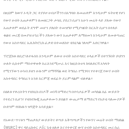
በዚህም ከውሃ ኦዲት ጋር ተያይዞ ሀብታችንን በአግባቡ ለመጠቀም እንዲሁም ፍትሀዊ የሆነ
የውሃ ሀብት አጠቃቀምን ለመዘርጋት ታሳቢ ያደረገ ሲሆን አሁን መሬት ላይ ያለው የውሃ
አጠቃቀም ወደፊት ደግሞ መሆን ያለበት ተመዝግቦ የሚያዝበት ስርአት ሲሆን በተለይ
ቁልፍ መረጃ በመያዝ ሀገራችን ያለውን ውሃ አጠቃቀም ለማዘመን እንዲሁም ለመቆጣጠር
የውሀ አስተዳደር ኤሌክትሮኒክ ፈቃድ በተመለከተ ቴክኒካል ገለጻም አድርገዋል።
ፕሮጀክቱ ለቢሮ፣ለተፋሰስ እንዲሁም ለውሀ ሀብት አስተዳደር ሀላፊዎች በተገኙበት ይህንን
ሁለት ሲስተም ማስተዋወቅ ስራእንደሚሠራ እና ከዚህ ቡሀላ ከባለድርሻ አካላት
የሚገኘውን ሀሳብ ይዘን ሁሉንም በማሻሻል ወደ ትግበራ የሚገባና የተቀናጀ የውሃ ሀብት
አስተዳደር ትግበራን አንድ እርምጃ ወደፊት ያራምዳልም ብለዋል።
በዕለቱ የቀረቡትን የቴክኒክ ሰነዶች መነሻ በማድረግ በተሳታፊዎች መካከል ሰፊ ውይይት
የተደረገ ሲሆን፣ የቴክኖሎጂ አጠቃቀሙን ይበልጥ ውጤታማ ለማድረግ የአይቲ ባለሙያዎች
ቡድንም የበኩሉን ዝግጅት አሳይቷል።
የአውደ-ጥናቱን ማጠቃለያ ውይይትና ቀጣይ አቅጣጫዎችን የውሃና መሬት ሀብት ማዕከል
(WLRC) ዋና ዳይሬክተር ዶ/ር ጌቴ ዘለቀ እና የተቀናጀ ውሃ ሀብት አስተዳደር መሪ ስራ