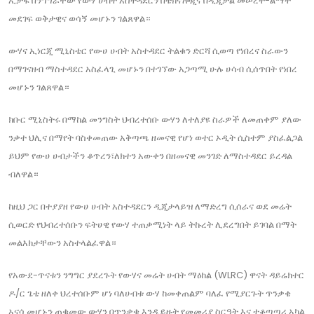
ኢታፋ በንግግራቸው የውሃ ሀብት አስተዳደርን በቴክኖሎጂና በዲጂታል መሠረተ-ልማት
መደገፍ ወቅታዊና ወሳኝ መሆኑን ገልጸዋል።
ውሃና ኢነርጂ ሚኒስቴር የውሀ ሀብት አስተዳደር ትልቁን ድርሻ ሲወጣ የነበረና ስራውን
በማገናዘብ ማስተዳደር አስፈላጊ መሆኑን በተገኘው አጋጣሚ ሁሉ ሀሳብ ሲሰጥበት የነበረ
መሆኑን ገልጸዋል።
ክቡር ሚኒስትሩ በማከል መንግስት ህብረተሰቡ ውሃን ለተለያዩ ስራዎች ለመጠቀም ያለው
ንቃተ ህሊና በማየት ባስቀመጠው አቅጣጫ ዘመናዊ የሆነ ወተር ኦዲት ሲስተም ያስፈልጋል
ይህም የውሀ ሀብታችን ቆጥረን፣ለክተን አውቀን በዘመናዊ መንገድ ለማስተዳደር ይረዳል
ብለዋል።
ከዚህ ጋር በተያያዘ የውሀ ሀብት አስተዳደርን ዲጂታላይዝ ለማድረግ ሲሰራና ወደ መሬት
ሲወርድ የህብረተሰቡን ፍትሀዊ የውሃ ተጠቃሚነት ላይ ትኩረት ሊደረግበት ይገባል በማት
መልእክታቸውን አስተላልፈዋል።
የአውደ-ጥናቱን ንግግር ያደረጉት የውሃና መሬት ሀብት ማዕከል (WLRC) ዋናት ዳይሬክተር
ዶ/ር ጌቴ ዘለቀ ህረተሰቡም ሆነ ባለሀብቱ ውሃ ከመቀጠልም ባለፈ የሚያርጉት ጥንቃቄ
አናሳ መሆኑን ጠቁመው ውሃን በጥንቃቄ እንዲይዙት የመመሪያ ስርዓት እና ተቆጣጣሪ አካል