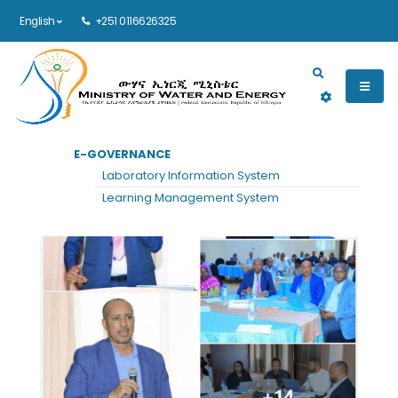
English
+251 0116626325
Main navigation
E-GOVERNANCE
Laboratory Information System
Learning Management System