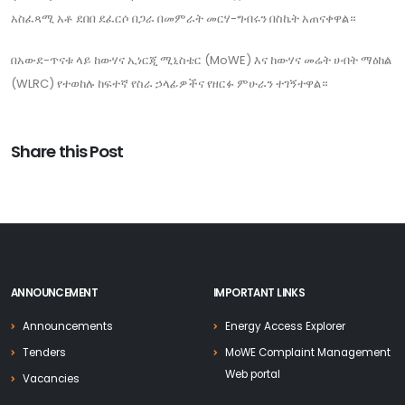
አስፈጻሚ አቶ ደበበ ደፈርሶ በጋራ በመምራት መርሃ-ግብሩን በስኬት አጠናቀዋል።
በአውደ-ጥናቱ ላይ ከውሃና ኢነርጂ ሚኒስቴር (MoWE) እና ከውሃና መሬት ሀብት ማዕከል
(WLRC) የተወከሉ ከፍተኛ የስራ ኃላፊዎችና የዘርፉ ምሁራን ተገኝተዋል።
Share this Post
ANNOUNCEMENT
IMPORTANT LINKS
Announcements
Energy Access Explorer
Tenders
MoWE Complaint Management
Web portal
Vacancies