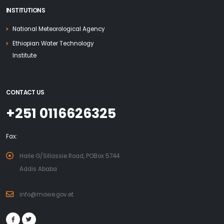
INSTITUTIONS
National Meteorological Agency
Ethiopian Water Technology
Institute
CONTACT US
+251 0116626325
Fax:
Haile G/Sillassie Road, POBox 5744
Addis Ababa
info@mowe.gov.et