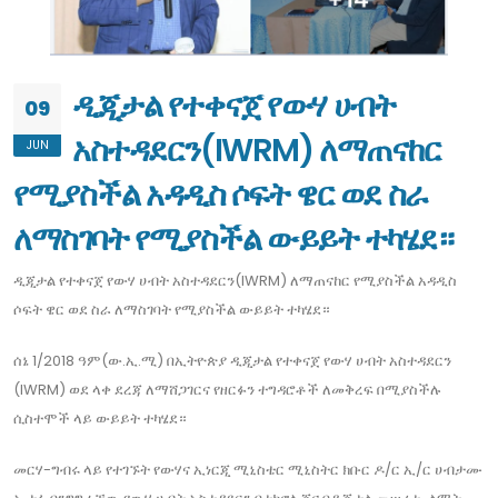
ዲጂታል የተቀናጀ የውሃ ሀብት
09
አስተዳደርን(IWRM) ለማጠናከር
JUN
የሚያስችል አዳዲስ ሶፍት ዌር ወደ ስራ
ለማስገባት የሚያስችል ውይይት ተካሄደ።
ዲጂታል የተቀናጀ የውሃ ሀብት አስተዳደርን(IWRM) ለማጠናከር የሚያስችል አዳዲስ
ሶፍት ዌር ወደ ስራ ለማስገባት የሚያስችል ውይይት ተካሄደ።
ሰኔ 1/2018 ዓም(ው.ኢ.ሚ) በኢትዮጵያ ዲጂታል የተቀናጀ የውሃ ሀብት አስተዳደርን
(IWRM) ወደ ላቀ ደረጃ ለማሸጋገርና የዘርፉን ተግዳሮቶች ለመቅረፍ በሚያስችሉ
ሲስተሞች ላይ ውይይት ተካሄደ።
መርሃ-ግብሩ ላይ የተገኙት የውሃና ኢነርጂ ሚኒስቴር ሚኒስትር ክቡር ዶ/ር ኢ/ር ሀብታሙ