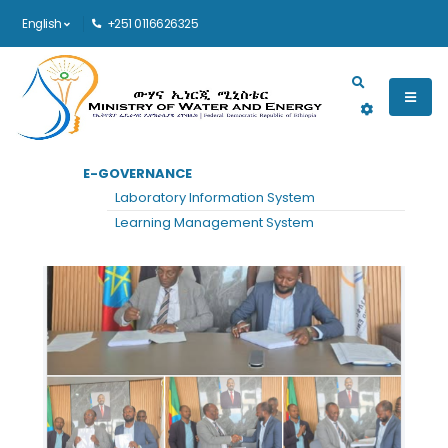
English
+251 0116626325
Main navigation
E-GOVERNANCE
Laboratory Information System
Learning Management System