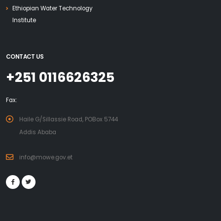
Ethiopian Water Technology
Institute
CONTACT US
+251 0116626325
Fax:
Haile G/Sillassie Road, POBox 5744
Addis Ababa
info@mowe.gov.et