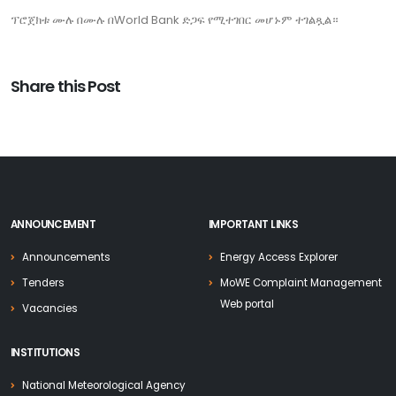
ፕሮጀክቱ ሙሉ በሙሉ በWorld Bank ድጋፍ የሚተገበር መሆኑም ተገልጿል።
Share this Post
ANNOUNCEMENT
IMPORTANT LINKS
Announcements
Energy Access Explorer
Tenders
MoWE Complaint Management
Web portal
Vacancies
INSTITUTIONS
National Meteorological Agency