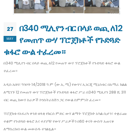
በ340 ሚሊየን ብር በላይ ወጪ ለ12
27
የመጠጥ ውሃ ፕሮጀክቶች የጉድጓድ
MAY
ቁፋሮ ውል ተፈረመ።
በ340 ሚሊየን ብር በላይ ወጪ ለ12 የመጠጥ ውሃ ፕሮጀክቶች የጉድጓድ ቁፋሮ ውል
ተፈረመ።
አዲስ አበባ፣ ግንቦት 14/2018 ዓ.ም (ው.ኢ.ሚ) የውሃና ኢነርጂ ሚኒስቴር በአማራ ክልል
ለሚገኙ 12 የመጠጥ ውሃ ፕሮጀክቶች የጉድጓድ ቁፋሮ ሥራ በ340 ሚሊየን 288 ሺ 311
ብር ወጪ ከውሃ ስራዎች ኮንስትራክሽን ጋር የውል ስምምነት ፈረመ።
ፕሮጀክቱ የአፍሪካ ቀንድ ዘላቂ የከርሰ ምድር ውሃ ልማት ፕሮጀክት አካል ሲሆን፣ ተቋራጩ
ተቋም የጉድጓድ ቁፋሮ እና ተያያዥ የውሃ ሥራዎችን በ60 ቀናት ውስጥ አጠናቆ
ለማስረከብ ውል መውሰዱ ተገልጿል።