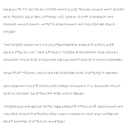
በውል ፊርማ ሥነ-ስርዓቱ ላይ የተገኙት የውሃና ኢነርጂ ሚኒስቴር የመጠጥ ውሃና ሳኒቴሽን
ዘርፍ ሚኒስትር ዴኤታ ክቡር አምባሳደር ዶ/ር አስፋው ዲንጋሞ እንደገለጹት፣ ውሃ
የሕይወት መሠረት በመሆኑ መንግሥት ለንጹህ የመጠጥ ውሃ ተደራሽነት ልዩ ትኩረት
ሰጥቷል።
“ይህ ፕሮጀክት በተለይ የውሃ እጥረት በሚስተዋልባቸው አካባቢዎች ለሚኖሩ ዜጎች
እፎይታ የሚፈጥር ነው” ያሉት አምባሳደሩ፣ ፕሮጀክቶቹ በተያዘላቸው የጊዜ ሰሌዳ እና
በተፈለገው የጥራት ደረጃ እንዲጠናቀቁ ተቋራጩ ከፍተኛ ሀላፊነት እንዲወጣ አሳስበዋል።
በተጨማሪም ሚኒስቴር መስሪያ ቤቱ የቅርብ ክትትልና ድጋፍ እንደሚያደርግ ገልጸዋል።
በሌላ በኩል የውሃ ስራዎች ኮንስትራክሽን በበኩሉ፣ የተሰጠውን ሥራ በተፈለገው የጥራት
ደረጃ እና በተያዘው ጊዜ ለማጠናቀቅ ዝግጁ መሆኑን ገልጿል።
ፕሮጀክቱ ሲጠናቀቅ በበርካታ የአማራ ክልል አካባቢዎች የሚኖሩ ዜጎች ንጹህ የመጠጥ ውሃ
ተደራሽነት እንዲያገኙ ከማስቻሉ ባሻገር፣ በጤና፣ በንጽህና እና በኑሮ ሁኔታ መሻሻል ላይ
ከፍተኛ አስተዋፅኦ እንደሚኖረው ተጠቁሟል።