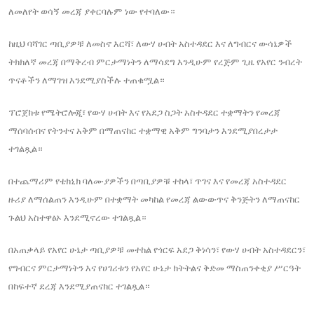
ለመለየት ወሳኝ መረጃ ያቀርባሉም ነው የተባለው።
ከዚህ ባሻገር ጣቢያዎቹ ለመስኖ እርሻ፣ ለውሃ ሀብት አስተዳደር እና ለግብርና ውሳኔዎች
ትክክለኛ መረጃ በማቅረብ ምርታማነትን ለማሳደግ እንዲሁም የረጅም ጊዜ የአየር ንብረት
ጥናቶችን ለማገዝ እንደሚያስችሉ ተጠቁሟል።
ፕሮጀክቱ የሜትሮሎጂ፣ የውሃ ሀብት እና የአደጋ ስጋት አስተዳደር ተቋማትን የመረጃ
ማሰባሰብና የትንተና አቅም በማጠናከር ተቋማዊ አቅም ግንባታን እንደሚያበረታታ
ተገልጿል።
በተጨማሪም የቴክኒክ ባለሙያዎችን በጣቢያዎቹ ተከላ፣ ጥገና እና የመረጃ አስተዳደር
ዙሪያ ለማሰልጠን እንዲሁም በተቋማት መካከል የመረጃ ልውውጥና ቅንጅትን ለማጠናከር
ጉልህ አስተዋፅኦ እንደሚኖረው ተገልጿል።
በአጠቃላይ የአየር ሁኔታ ጣቢያዎቹ መተከል የጎርፍ አደጋ ቅነሳን፣ የውሃ ሀብት አስተዳደርን፣
የግብርና ምርታማነትን እና የሀገሪቱን የአየር ሁኔታ ክትትልና ቅድመ ማስጠንቀቂያ ሥርዓት
በከፍተኛ ደረጃ እንደሚያጠናክር ተገልጿል።