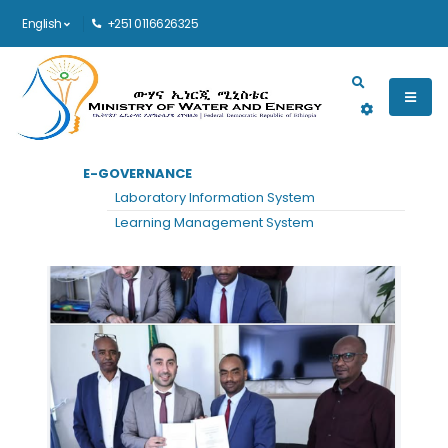
English
+251 0116626325
Main navigation
E-GOVERNANCE
Laboratory Information System
Learning Management System