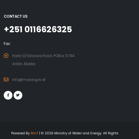
CONTACT US
+251 0116626325
Fax:
Haile G/Sillassie Road, POBox 5744
Addis Ababa
info@mowe.gov.et
Powered By
MinT
| © 2026 Ministry of Water and Energy. All Rights