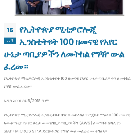
የኢትዮጵያ ሚቲዎሮሎጂ
15
ኢንስቲትዩት 100 ዘመናዊ የአየር
JUN
ሁኔታ ጣቢያዎችን ለመትከል የግዥ ውል
ፈረመ።
የኢትዮጵያ ሚቲዎሮሎጂ ኢንስቲትዩት 100 ዘመናዊ የአየር ሁኔታ ጣቢያዎችን ለመትከል
የግዥ ውል ፈረመ።
አዲስ አበባ፣ ሰኔ 5/2018 ዓ.ም
የኢትዮጵያ ሚቲዎሮሎጂ ኢንስቲትዩት በጎርፍ መከላከል ፕሮጀክት ማዕቀፍ 100 ዘመናዊ
አውቶማቲክ የአየር ሁኔታ መመዝገቢያ ጣቢያዎችን (AWS) ለመግዛት ከጣሊያኑ
SIAP+MICROS S.P.A ድርጅት ጋር የግዥ ውል መፈራረሙ ተገለጸ።