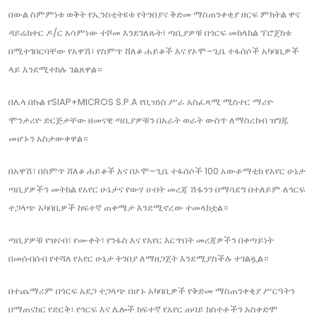
በውል ስምምነቱ ወቅት የኢንስቲትዩቱ የትንበያና ቅድመ ማስጠንቀቂያ ዘርፍ ምክትል ዋና
ዳይሬክተር ዶ/ር አሳምነው ተሾመ እንደገለጹት፣ ጣቢያዎቹ በጎርፍ መከላከል ፕሮጀክቱ
በሚተገበርባቸው የአዋሽ፣ የስምጥ ሸለቆ ሐይቆች እና የኦሞ–ጊቤ ተፋሰሶች አካባቢዎች
ላይ እንደሚተከሉ ገልጸዋል።
በሌላ በኩል የSIAP+MICROS S.P.A የቢዝነስ ሥራ አስፈጻሚ ሚስተር ማሪዮ
ሞንታሪዮ ድርጅታቸው ዘመናዊ ጣቢያዎቹን በአራት ወራት ውስጥ ለማስረከብ ዝግጁ
መሆኑን አስታውቀዋል።
በአዋሽ፣ በስምጥ ሸለቆ ሐይቆች እና በኦሞ–ጊቤ ተፋሰሶች 100 አውቶማቲክ የአየር ሁኔታ
ጣቢያዎችን መትከል የአየር ሁኔታና የውሃ ሀብት መረጃ ሽፋንን በማሳደግ በተለይም ለጎርፍ
ተጋላጭ አካባቢዎች ከፍተኛ ጠቀሜታ እንደሚኖረው ተመላክቷል።
ጣቢያዎቹ የዝናብ፣ የሙቀት፣ የንፋስ እና የአየር እርጥበት መረጃዎችን በቀጣይነት
በመሰብሰብ የተሻለ የአየር ሁኔታ ትንበያ ለማዘጋጀት እንደሚያስችሉ ተገልጿል።
በተጨማሪም በጎርፍ አደጋ ተጋላጭ በሆኑ አካባቢዎች የቅድመ ማስጠንቀቂያ ሥርዓትን
በማጠናከር የድርቅ፣ የጎርፍ እና ሌሎች ከፍተኛ የአየር ጠባይ ክስተቶችን አስቀድሞ