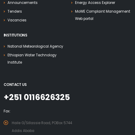
Announcements
Energy Access Explorer
Tenders
MoWE Complaint Management
Web portal
Vacancies
INSTITUTIONS
National Meteorological Agency
Ethiopian Water Technology
Institute
CONTACT US
+251 0116626325
Fax:
Haile G/Sillassie Road, POBox 5744
Addis Ababa