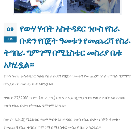
የውሃ ሃብት አስተዳደር ንዑስ የስራ
09
ቡድን የበጀት ዓመቱን የመጨረሻ የስራ
JUN
ትግበራ ግምገማ በሚኒስቴር መስሪያ ቤቱ
አካሂዷል።
የውሃ ሃብት አስተዳደር ንዑስ የስራ ቡድን የበጀት ዓመቱን የመጨረሻ የስራ ትግበራ ግምገማ
በሚኒስቴር መስሪያ ቤቱ አካሂዷል።
ግንቦት 27/2018 ዓ.ም. (ው.ኢ.ሚ) በውሃና ኢነርጂ ሚኒስቴር የውሃ ሃብት አስተዳደር
ንዑስ የስራ ቡድን የትግበራ ግምገማ አካሄደ።
በውሃና ኢነርጂ ሚኒስቴር የውሃ ሃብት አስተዳደር ንዑስ የስራ ቡድን የበጀት ዓመቱን
የመጨረሻ የስራ ትግበራ ግምገማ በሚኒስቴር መስሪያ ቤቱ አካሂዷል።