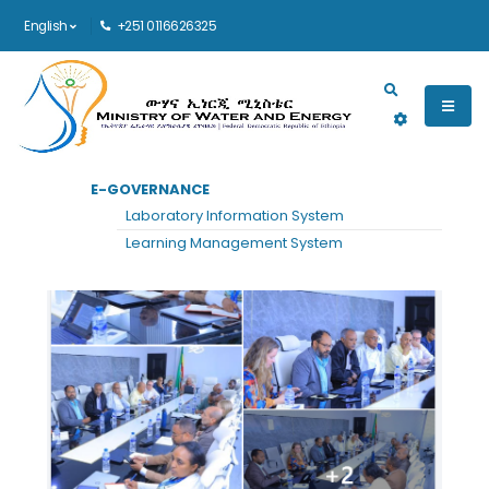
English
+251 0116626325
Main navigation
E-GOVERNANCE
Laboratory Information System
Learning Management System