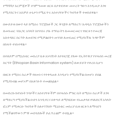
የማሻሻያ እርምጃዎች ተገምግመው ዘርፉ በታቀደቀው መሠረት ግቡን እንዲመታ እገዛ
የሚያደርጉና አስቻይ ሁኔታን የሚፈጥሩ አስተያየቶችና ግብዓቶች ተወስደዋል።
በውይይቱ በውሃ ላይ ከሚሰሩ ፕሮጀክቶች ጋር ቅንጅት ለማድረግ ፣አዳዲስ ፕሮጀክቶችን
ለመፍጠር ፣በአጋር አካላት እየተሰሩ ያሉ ተግባራትን ለመመርመርና የዘርፉን የመረጃ
አስተዳደር ስርዓት ለመደገፍ የሚቻልበትን መንገድ ለመፍጠር የሚያስችሉ ጉዳዮችም
በስፋት ተነስተዋል።
በተለይም በሚኒስቴር መስሪያ ቤቱ አነሳሽነት እየተዘጋጀ ያለው የኢትዮጵያ የተፋሰስ መረጃ
ስርዓት (Ethiopian Basin Information system) ለውይይት የቀረበ ሲሆን
በዘርፉ የሚሰሩ ስራዎች የዘመኑና የተቀላጠፉ እንዲሆኑ የሚያስችል በመሆኑ ይበል
የሚያስብል መሆኑም በአጽንኦት ተመልክቷል።
በመድረኩ ከተነሱት ሃሳቦችና አስተያየቶችም በተፋሰሱ ምክር ቤት ለሚሰሩ ስራዎች እገዛ
ለማድረግ የሚያስችል ቡድን እንዲኖርና በቀጣይ ለሚካሄደው የአጠቃላዩ የባለድርሻ አካላት
ፎረም የሚቀርቡ ግብዓቶች ስለተገኙበት ሚኒስቴር መስሪያ ቤቱ ዘርፉን ለማሳደግ
የሚችልባቸውን ምቹ መደላድሎች ይፈጥራልም ተብሏል።