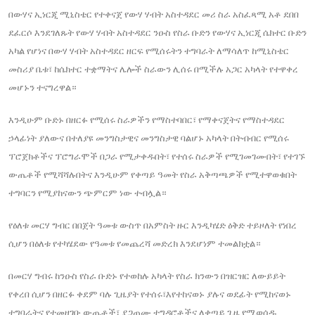
በውሃና ኢነርጂ ሚኒስቴር የተቀናጀ የውሃ ሃብት አስተዳደር መሪ ስራ አስፈጻሚ አቶ ደበበ
ደፈርሶ እንደገለጹት የውሃ ሃብት አስተዳደር ንዑስ የስራ ቡድን የውሃና ኢነርጂ ሴክተር ቡድን
አካል የሆነና በውሃ ሃብት አስተዳደር ዘርፍ የሚሰሩትን ተግባራት ለማሳለጥ ከሚኒስቴር
መስሪያ ቤቱ፣ ከሴክተር ተቋማትና ሌሎች ስራውን ሊሰሩ በሚችሉ አጋር አካላት የተዋቀረ
መሆኑን ተናግረዋል።
እንዲሁም ቡድኑ በዘርፉ የሚሰሩ ስራዎችን የማስተባበር፣ የማቀናጀትና የማስተዳደር
ኃላፊነት ያለውና በተለያዩ መንግስታዊና መንግስታዊ ባልሆኑ አካላት በትብብር የሚሰሩ
ፕሮጀክቶችና ፕሮግራሞች በጋራ የሚታቀዱበት፣ የተሰሩ ስራዎች የሚገመገሙበት፣ የተገኙ
ውጤቶች የሚሻሻሉበትና እንዲሁም የቀጣይ ዓመት የስራ አቅጣጫዎች የሚተዋወቁበት
ተግባርን የሚያከናውን ጭምርም ነው ተብሏል።
የዕለቱ መርሃ ግብር በበጀት ዓመቱ ውስጥ በአምስት ዙር እንዲካሄድ ዕቅድ ተይዞለት የነበረ
ሲሆን በዕለቱ የተካሄደው የዓመቱ የመጨረሻ መድረክ እንደሆነም ተመልክቷል።
በመርሃ ግብሩ ከንዑስ የስራ ቡድኑ የተወከሉ አካላት የስራ ክንውን በዝርዝር ለውይይት
የቀረበ ሲሆን በዘርፉ ቀደም ባሉ ጊዜያት የተሰሩ፣እየተከናወኑ ያሉና ወደፊት የሚከናወኑ
ተግባራትና የተመዘገቡ ውጤቶች፣ ያጋጠሙ ተግዳሮቶችና ለቀጣይ ጊዜ የሚወሰዱ