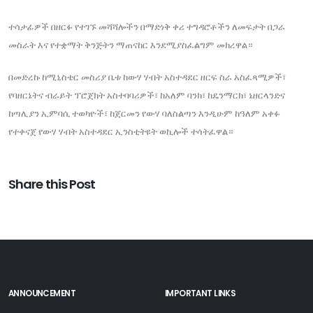
ተሳታፊዎች በዘርፉ የተገኙ መሻሻሎችን በማድነቅ ቀሪ ተግዳሮቶችን ለመፍታት በጋራ
መስራት እና የተቋማት ቅንጅትን ማጠናከር እንደሚያስፈልግም መክረዋል።
በመድረኩ ከሚኒስቴር መስሪያ ቤቱ ከውሃ ሃብት አስተዳደር ዘርፍ ስራ አስፈጻሚዎች፣
የባዘርኔትና ብራይት ፕሮጀክት አስተባባሪዎች፣ ከአለም ባንክ፣ ከዴንማርክ፣ ኔዘርላንድና
ከጣሊያን ኢምባሲ ተወካዮች፣ ከጀርመን የውሃ ባለስልጣን እንዲሁም ከዓለም አቀፉ
የተቀናጀ የውሃ ሃብት አስተዳደር ኢንስቲትዩት ወኪሎች ተሳትፈዋል።
Share this Post
ANNOUNCEMENT
IMPORTANT LINKS