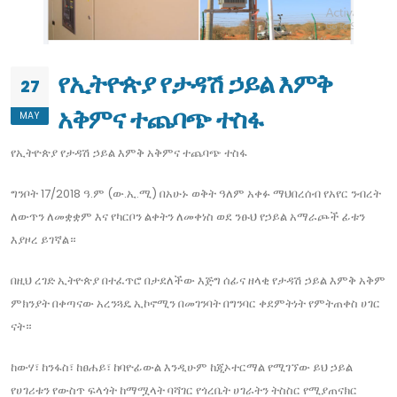
የኢትዮጵያ የታዳሽ ኃይል እምቅ
27
አቅምና ተጨባጭ ተስፋ
MAY
የኢትዮጵያ የታዳሽ ኃይል እምቅ አቅምና ተጨባጭ ተስፋ
ግንቦት 17/2018 ዓ.ም (ው.ኢ.ሚ) በአሁኑ ወቅት ዓለም አቀፉ ማህበረሰብ የአየር ንብረት
ለውጥን ለመቋቋም እና የካርቦን ልቀትን ለመቀነስ ወደ ንፁህ የኃይል አማራጮች ፊቱን
እያዞረ ይገኛል።
በዚህ ረገድ ኢትዮጵያ በተፈጥሮ በታደለችው እጅግ ሰፊና ዘላቂ የታዳሽ ኃይል እምቅ አቅም
ምክንያት በቀጣናው አረንጓዴ ኢኮኖሚን በመገንባት በግንባር ቀደምትነት የምትጠቀስ ሀገር
ናት።
ከውሃ፣ ከንፋስ፣ ከፀሐይ፣ ከባዮፊውል እንዲሁም ከጂኦተርማል የሚገኘው ይህ ኃይል
የሀገሪቱን የውስጥ ፍላጎት ከማሟላት ባሻገር የጎረቤት ሀገራትን ትስስር የሚያጠናክር