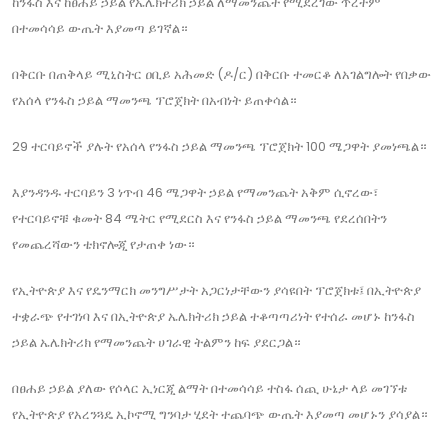
ከንፋስ እና ከፀሐይ ኃይል የኤሌክትሪክ ኃይል ለማመንጨት የሚደረገው ጥረትም
በተመሳሳይ ውጤት እያመጣ ይገኛል።
በቅርቡ በጠቅላይ ሚኒስትር ዐቢይ አሕመድ (ዶ/ር) በቅርቡ ተመርቆ ለአገልግሎት የበቃው
የአሰላ የንፋስ ኃይል ማመንጫ ፕሮጀክት በአብነት ይጠቀሳል።
29 ተርባይኖች ያሉት የአሰላ የንፋስ ኃይል ማመንጫ ፕሮጀክት 100 ሜጋዋት ያመነጫል።
እያንዳንዱ ተርባይን 3 ነጥብ 46 ሜጋዋት ኃይል የማመንጨት አቅም ሲኖረው፣
የተርባይኖቹ ቁመት 84 ሜትር የሚደርስ እና የንፋስ ኃይል ማመንጫ የደረሰበትን
የመጨረሻውን ቴክኖሎጂ የታጠቀ ነው።
የኢትዮጵያ እና የዴንማርክ መንግሥታት አጋርነታቸውን ያሳዩበት ፕሮጀክቱ፤ በኢትዮጵያ
ተቋራጭ የተገነባ እና በኢትዮጵያ ኤሌክትሪክ ኃይል ተቆጣጣሪነት የተሰራ መሆኑ ከንፋስ
ኃይል ኤሌክትሪክ የማመንጨት ሀገራዊ ትልምን ከፍ ያደርጋል።
በፀሐይ ኃይል ያለው የሶላር ኢነርጂ ልማት በተመሳሳይ ተስፋ ሰጪ ሁኔታ ላይ መገኘቱ
የኢትዮጵያ የአረንጓዴ ኢኮኖሚ ግንባታ ሂደት ተጨባጭ ውጤት እያመጣ መሆኑን ያሳያል።