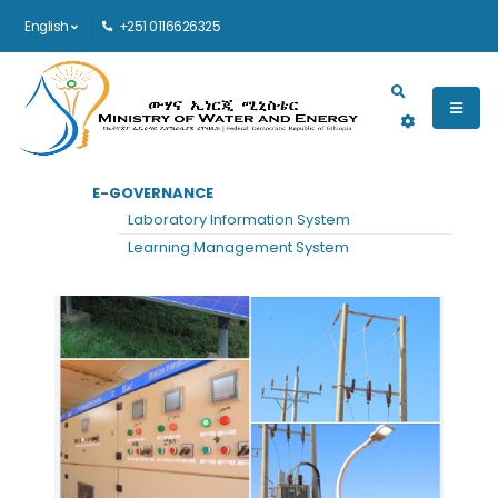
English
+251 0116626325
Main navigation
E-GOVERNANCE
Laboratory Information System
Learning Management System