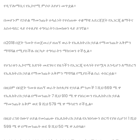
የዲፕሎማሲና የኢኮኖሚ ምሶሶ እየሆነ መጥቷል።
በመሆኑም የኃይል ማመንጨት ሀላፊነት የተሰጠው ተቋማዊ አደረጃጀት የኢነርጂ ልማትና
አስተዳደር ላይ የተለያዩ ተግባራትን በመከወን ላይ ይገኛል።
በ2018 በጀት ዓመት የመጀመሪያ ዘጠኝ ወራት የኤሌክትሪክ ኃይል የማመንጨት አቅምን
ማሻሻል የሚያስችሉ በርካታ ተግባራትን ማከናወን ተችሏል።
የሀገሪቱን ኢኮኖሚ እድገት መደገፍና የዜጎችን የኢነርጂ ፍላጎት የተሟላ እንዲሆን ለማድረግ
የኤሌክትሪክ ኃይል የማመንጨት አቅምን ማሻሻል የሚያስችል ስራ ተሰርቷል።
በዚህም በበጀት ዓመቱ ዘጠኝ ወራት ከተለያዩ የኃይል ምንጮች 1 ሺህ 669 ሜ.ዋ
የኤሌክትሪክ ኃይል በማመንጨት 7 ሺህ 910 ሜ.ዋ የነበረውን የኤሌክትሪክ ኃይል
ማመንጨት አቅም ወደ 9 ሺህ 579 ሜ.ዋ ማሳደግ ተችሏል፡፡
በዚህ ረገድ ከውሃ ሀይል የመነጨው የኤሌክትሪክ ኃይል የአንበሳውን ድርሻ የያዘ ሲሆን፤ 1 ሺህ
599 ሜ.ዋ በማመንጨት ወደ 9 ሺህ 50 ሜ.ዋ አድጓል፡፡