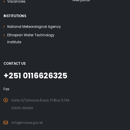
Web portal
Vacancies
INSTITUTIONS
National Meteorological Agency
Ethiopian Water Technology
Institute
CONTACT US
+251 0116626325
Fax:
Haile G/Sillassie Road, POBox 5744
Addis Ababa
info@mowe.gov.et