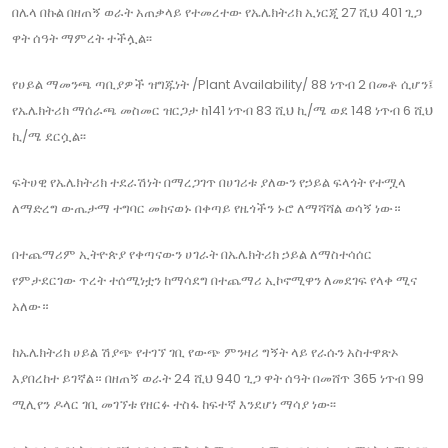
በሌላ በኩል በዘጠኝ ወራት አጠቃላይ የተመረተው የኤሌክትሪክ ኢነርጂ 27 ሺህ 401 ጊጋ
ዋት ሰዓት ማምረት ተችሏል፡፡
የሀይል ማመንጫ ጣቢያዎች ዝግጁነት /Plant Availability/ 88 ነጥብ 2 በመቶ ሲሆን፤
የኤሌክትሪክ ማሰራጫ መስመር ዝርጋታ ከ141 ነጥብ 83 ሺህ ኪ/ሜ ወደ 148 ነጥብ 6 ሺህ
ኪ/ሜ ደርሷል፡፡
ፍትሀዊ የኤሌክትሪክ ተደራሽነት በማረጋገጥ በሀገሪቱ ያለውን የኃይል ፍላጎት የተሟላ
ለማድረግ ውጤታማ ተግባር መከናወኑ በቀጣይ የዜጎችን ኑሮ ለማሻሻል ወሳኝ ነው።
በተጨማሪም ኢትዮጵያ የቀጣናውን ሀገራት በኤሌክትሪክ ኃይል ለማስተሳሰር
የምታደርገው ጥረት ተሰሚነቷን ከማሳደግ በተጨማሪ ኢኮኖሚዋን ለመደገፍ የላቀ ሚና
አለው።
ከኤሌክትሪክ ሀይል ሽያጭ የተገኘ ገቢ የውጭ ምንዛሪ ግኝት ላይ የራሱን አስተዋጽኦ
እያበረከተ ይገኛል። በዘጠኝ ወራት 24 ሺህ 940 ጊጋ ዋት ሰዓት በመሸጥ 365 ነጥብ 99
ሚሊየን ዶላር ገቢ መገኘቱ የዘርፉ ተስፋ ከፍተኛ እንደሆነ ማሳያ ነው፡፡