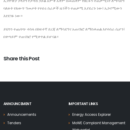
ኢትዮጵያ ያላትን የታዳሽ ኃይል እምቅ አቅም በመጠቀም የዘርፉን ተጠቃሚነት ለማሳደግ
ባለፉት የለውጥ ዓመታት የተሰሩ ስራዎች ዜጎችን ተጠቃሚ እያደረጉ ነው፤ ኢኮኖሚውን
እየደገፉ ነው።
ይህንን ተጨባጭ ተስፋ በከፍተኛ ደረጃ ለማሳደግና አጠናክሮ ለማስቀጠል እየተሰራ ሲሆን፤
በቀጣይም ተጠናክሮ የሚቀጥል ይሆናል።
Share this Post
ANNOUNCEMENT
IMPORTANT LINKS
Announcements
Energy Access Explorer
Tenders
MoWE Complaint Management