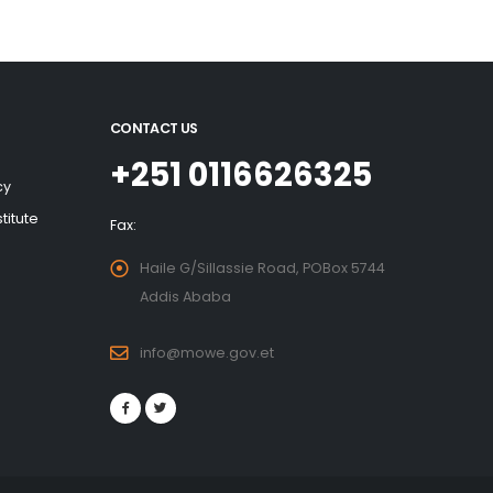
CONTACT US
+251 0116626325
cy
titute
Fax:
Haile G/Sillassie Road, POBox 5744
Addis Ababa
info@mowe.gov.et