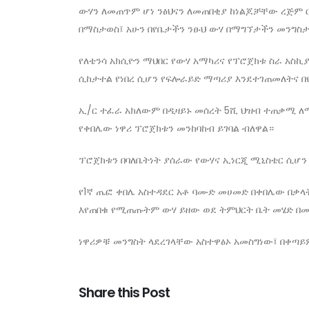
ውሃን ለመጠጥም ሆነ ንፅህናን ለመጠበቂያ ከነልጆቻቸው ረጅም ር
በማስታወስ፤ አሁን በየቤታችን ንፁህ ውሃ በማግኘታችን መንግስታ
የለቴንሳ አክሲዮን ማህበር የውሃ አማካሪና የፕሮጀክቱ ስራ አስኪ
ሲከታተል የነበረ ሲሆን የፍሎራይድ ማጣሪያ እንደተገጠመለትና በ
ኢ/ር ተፈራ አክለውም በዲዛይኑ መሰረት 5ሺ ህዝብ ተጠቃሚ ለማ
የቀበሌው ነዋሪ ፕሮጀክቱን መንከባከብ ይገባል ብለዋል።
ፕሮጀክቱን በባለቤትነት ያሰራው የውሃና ኢነርጂ ሚኒስቴር ሲሆን 
የ1ኛ ጤፎ ቀበሌ አስተዳደር አቶ ባሙድ መሀመድ በቀበሌው በቃላት
እየጠበቁ የሚጠጡትም ውሃ ይዘው ወደ ትምህርት ቤት መሄድ በመ
ነዋሪዎቹ መንግስት ላደረገላቸው አስተዋፅኦ አመስግነው፤ በቀ
Share this Post