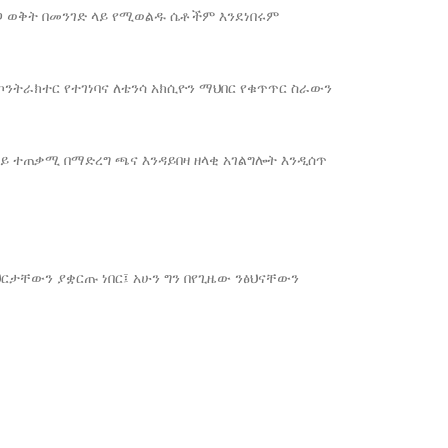
ለጋ ወቅት በመንገድ ላይ የሚወልዱ ሴቶችም እንደነበሩም
ኮንትራክተር የተገነባና ለቴንሳ አክሲዮን ማህበር የቁጥጥር ስራውን
ይ ተጠቃሚ በማድረግ ጫና እንዳይበዛ ዘላቂ አገልግሎት እንዲሰጥ
ርታቸውን ያቋርጡ ነበር፤ አሁን ግን በየጊዜው ንፅህናቸውን