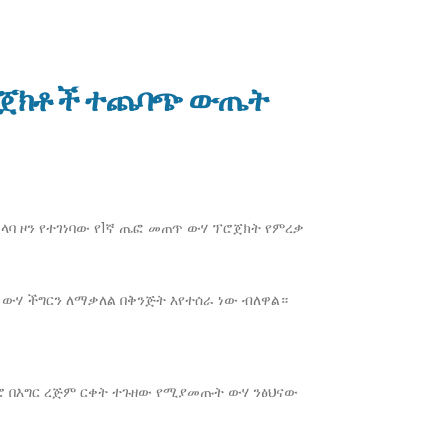
ፕሮጀክቶች ተጨባጭ ውጤት
ሀላባ ዞን የተገነባው የ1ኛ ጤፎ መጠጥ ውሃ ፕሮጀክት የምረቃ
ውሃ ችግርን ለማቃለል በቅንጅት እየተሰራ ነው ብለዋል።
ምሮ በእግር ረጅም ርቀት ተጉዘው የሚያመጡት ውሃ ንፅህናው