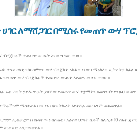
 ሀገር ለማሸጋገር በሚሰሩ የመጠጥ ውሃ 
ውሃ ፕሮጀክቶች ተጨባጭ ውጤት እየመጣ ነው ተባለ።
አፍሪካ ቀንድ ዘላቂ የከርሰምድር ውሃ ፕሮጀክት አካል የሆነው በማዕከላዊ ኢትዮጵያ ክልል 
ሚሰሩ የመጠጥ ውሃ ፕሮጀክቶች ተጨባጭ ውጤት እየመጣ መሆኑ ተገለፀ።
ላፊ አቶ ዳዊት ኃይሉ ጥራት ያላቸው የመጠጥ ውሃ ተቋማትን በመገንባት የንፁህ መጠጥ 
ች ልማቶችንም ማስቀጠል በመሆኑ በልዩ ትኩረት እየተሰራ መሆኑንም ጠቁመዋል።
ላ ኢማም ኢብራሂም በበኩላቸው ነብሰጡር፣ አራስና ህፃናት ሴቶች ከሌሊቱ 10 ሰአት ጀ
ም እንደነበር አስታውሰዋል።