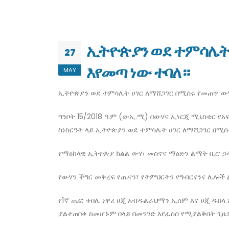
ኢትዮጵያን ወደ ተምሳሌት
27
እየመጣ ነው ተባለ።
MAY
ኢትዮጵያን ወደ ተምሳሌት ሀገር ለማሸጋገር በሚሰሩ የመጠጥ 
ግንቦት 15/2018 ዓ.ም (ውኢ.ሚ) በውሃና ኢነርጂ ሚኒስቴር የ
ስነስርዓት ላይ ኢትዮጵያን ወደ ተምሳሌት ሀገር ለማሸጋገር በ
የማዕከላዊ ኢትዮጵያ ክልል ውሃ፣ መስኖና ማዕድን ልማት ቢሮ ኃ
የውሃን ችግር መቅረፍ የጤናን፣ የትምህርትን የግብርናንና ሌሎ
የ1ኛ ጤፎ ቀበሌ ነዋሪ ሀጂ አብዱልራህማን ኢሰም እና ሀጂ ዱበ
ያልተጠበቀ ከመሆኑም በላይ በመንገድ እየፈሰሰ የሚያልቅበት ጊዜ