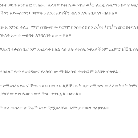
ቀት ይጓዙ እንደነበር የገለፁት ሌላኛዋ የቀበሌው ነዋሪ ወ/ሮ ፈረጁ ሱሌማን በውሃ ፍ
ችንን እያመሰገንን፤ ቦኖዎቹን እንደ አይናችን ብሌን እንጠብቃለን ብለዋል።
ያጅ ኢንጂነር ተፈራ ማሞ በበኩላቸው ባርገሞ ኮንስትራክሽን ኃ/የተ/የግ/ማህበር በተባለ 
የሁለት አመቱ መፀዳት እንዳለበት ጠቁመዋል።
ድረግ የታሰበ ቢሆንም አጎራባች ክልል ላይ ያሉ የቀበሌ ነዋሪዎችንም ጨምሮ ከ10ሺ በላ
የክልሉ፣ የዞን የወረዳውና የአካባቢው ማህበረሰብ ተሳትፎም አለበት ብለዋል።
 የማይገለፅ የውሃ ችግር የነበረ በመሆኑ ልጆች ከሩቅ ቦታ የሚጠጣ ውሃ ለመቅዳት ትምህ
ቻላቸው የቀበሌው የውሃ ችግር ተቀርፏል ብለዋል።
ጣይም ቀሪ መሰረተ ልማቶች እንደሚሟላላቸው እምነታቸውን ገልፀዋል።