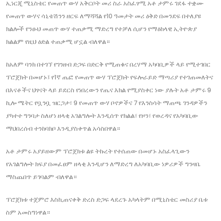
ኢነርጂ ሚኒስቴር የመጠጥ ውሃ አቅርቦት መሪ ስራ አስፈፃሚ አቶ ታምሩ ገደፋ ተቋሙ
የመጠጥ ውሃና ሳኒቴሽንን ዘርፍ ለማሻሻል የ10 ዓመታት መሪ ዕቅድ በመንደፍ በተለያዩ
ክልሎች የንፁህ መጠጥ ውሃ ተጠቃሚ ማድረግ የተቻለ ሲሆን የማዕከላዊ ኢትዮጵያ
ክልልም የዚህ ዕድል ተጠቃሚ ሆኗል ብለዋል።
ከአለም ባንክ በተገኘ የገንዘብ ድጋፍ በድርቅ የሚጠቁና በረሃማ አካባቢዎች ላይ የሚተገበር
ፕሮጀክት በመሆኑ፤ የ1ኛ ጤፎ የመጠጥ ውሃ ፕሮጀክት የፍሎራይድ ማጣሪያ የተገጠመለትና
በእናቶችና ህፃናት ላይ ይደርስ የነበረውን የጤና እክል የሚያስቀር ነው ያሉት አቶ ታምሩ 9
ኪሎ ሜትር የቧንቧ ዝርጋታ፣ 9 የመጠጥ ውሃ ቦኖዎችና 7 የእንስሳት ማጠጫ ገንዳዎችን
ያካተተ ግንባታ ስለሆነ ዘላቂ አገልግሎት እንዲሰጥ የክልል፣ የዞን፣ የወረዳና የአካባቢው
ማህበረሰብ ተንከባክቦ እንዲያስቀጥል አሳስበዋል።
አቶ ታምሩ አያይዘውም ፕሮጀክቱ ልዩ ትኩረት የተሰጠው በመሆኑ አስፈላጊውን
የአገልግሎት ክፍያ በመፈፀም ዘላቂ እንዲሆን ለማድረግ ለአካባቢው ነዎሪዎች ግንዛቤ
ማስጨበጥ ይገባልም ብለዋል።
ፕሮጀክቱ ተጀምሮ እስኪጠናቀቅ ድረስ ድጋፍ ላደረጉ አካላትም በሚኒስቴር መስሪያ ቤቱ
ስም አመስግነዋል።