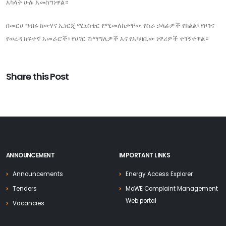
አካላት ሁሉ አመስግነዋል።
በመርሀ ግብሩ ከውሃና ኢነርጂ ሚኒስቴር የሚመለከታቸው የስራ ኃላፊዎች የክልል፣ የዞንና
የወረዳ ከፍተኛ አመራሮች፣ የሀገር ሽማግሌዎች እና የአካባቢው ነዋሪዎች ተገኝተዋል።
Share this Post
ANNOUNCEMENT
IMPORTANT LINKS
Announcements
Energy Access Explorer
Tenders
MoWE Complaint Management
Web portal
Vacancies