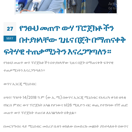
የንፁህ መጠጥ ውሃ ፕሮጀክቶችን
27
በተያዘላቸው ጊዜና በጀት በማጠናቀቅ
MAY
ፍትሃዊ ተጠቃሚነትን እናረጋግጣለን።
የንፁህ መጠጥ ውሃ ፕሮጀክቶችን በተያዘላቸው ጊዜና በጀት በማጠናቀቅ ፍትሃዊ
ተጠቃሚነትን እናረጋግጣለን።
ውሃና ኢነርጂ ሚኒስቴር
ሀላባ፣ ግንቦት 14/2018 ዓ.ም (ው.ኢ.ሚ) በውሃና ኢነርጂ ሚኒስቴር የአፍሪካ ቀንድ ዘላቂ
የከርሰ ምድር ውሃ ፕሮጀክት አካል የሆነውና ከ126 ሚሊዮን ብር ወጪ የተገነባው የ1ኛ ጤፎ
መጠጥ ውሃ ፕሮጀክት ተጠናቆ ለአገልግሎት በቅቷል።
በመርሃግብሩ ላይ ሚኒስቴር መስሪያ ቤቱን ወክለው በመድረኩ መልክት ያስተላለፉት በውሃና