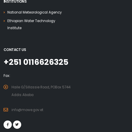
INSTITUTIONS
National Meteorological Agency
Ethiopian Water Technology
Institute
CONTACT US
+251 0116626325
Fax:
Haile G/Sillassie Road, POBox 5744
Addis Ababa
info@mowe.gov.et