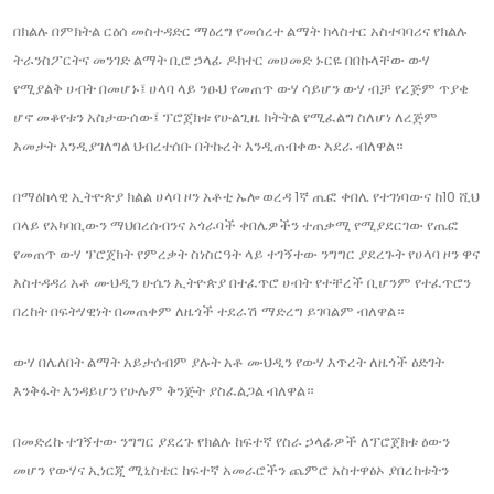
በክልሉ በምክትል ርዕሰ መስተዳድር ማዕረግ የመሰረተ ልማት ክላስተር አስተባባሪና የክልሉ
ትራንስፖርትና መንገድ ልማት ቢሮ ኃላፊ ዶክተር መሀመድ ኑርዬ በበኩላቸው ውሃ
የሚያልቅ ሀብት በመሆኑ፤ ሀላባ ላይ ንፁህ የመጠጥ ውሃ ሳይሆን ውሃ ብቻ የረጅም ጥያቄ
ሆኖ መቆየቱን አስታውሰው፤ ፕሮጀክቱ የሁልጊዜ ክትትል የሚፈልግ ስለሆነ ለረጅም
አመታት እንዲያገለግል ህብረተሰቡ በትኩረት እንዲጠብቀው አደራ ብለዋል።
በማዕከላዊ ኢትዮጵያ ክልል ሀላባ ዞን አቶቲ ኡሎ ወረዳ 1ኛ ጤፎ ቀበሌ የተገነባውና ከ10 ሺህ
በላይ የአካባቢውን ማህበረሰብንና አጎራባች ቀበሌዎችን ተጠቃሚ የሚያደርገው የጤፎ
የመጠጥ ውሃ ፕሮጀክት የምረቃት ስነስርዓት ላይ ተገኝተው ንግግር ያደረጉት የሀላባ ዞን ዋና
አስተዳዳሪ አቶ ሙህዲን ሁሴን ኢትዮጵያ በተፈጥሮ ሀብት የተቸረች ቢሆንም የተፈጥሮን
በረከት በፍትሃዊነት በመጠቀም ለዜጎች ተደራሽ ማድረግ ይገባልም ብለዋል።
ውሃ በሌለበት ልማት አይታሰብም ያሉት አቶ ሙህዲን የውሃ እጥረት ለዜጎች ዕድገት
እንቅፋት እንዳይሆን የሁሉም ቅንጅት ያስፈልጋል ብለዋል።
በመድረኩ ተገኝተው ንግግር ያደረጉ የክልሉ ከፍተኛ የስራ ኃላፊዎች ለፕሮጀክቱ ዕውን
መሆን የውሃና ኢነርጂ ሚኒስቴር ከፍተኛ አመራሮችን ጨምሮ አስተዋፅኦ ያበረከቱትን