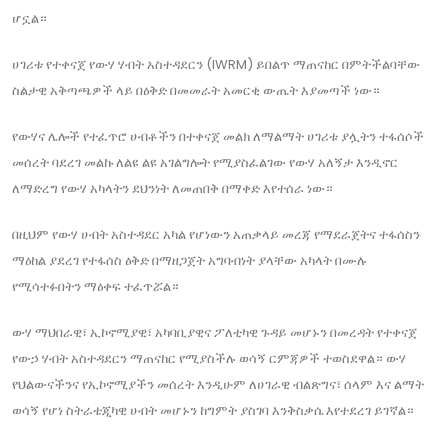
ሆኗል።
ሀገሪቱ የተቀናጀ የውሃ ሃብት አስተዳደርን (IWRM) ይበልጥ ማጠናከር በምትችልባቸው
ስልታዊ አቅጣጫዎች ላይ በዕቅድ በመመራት አመርቂ ውጤት እያመጣች ነው።
የውሃና ሌሎች የተፈጥሮ ሀብቶችን በተቀናጀ መልክ ለማልማት ሀገሪቱ ያሏትን ተፋሰሶች
መሰረት ባደረገ መልኩ ለልዩ ልዩ አገልግሎት የሚያስፈልገው የውሃ አለኝታ እንዲኖር
ለማድረግ የውሃ አካላትን ደህንነት ለመጠበቅ በማቀድ እየተሰራ ነው።
በዚህም የውሃ ሀብት አስተዳደር አካል የሆነውን አጠቃላይ መረጃ የማደራጀትና ተፋሰስን
ማዕከል ያደረገ የተፋሰስ ዕቅድ በማዘጋጀት አግባብነት ያላቸው አካላት በሙሉ
የሚሳተፉበትን ማዕቀፍ ተፈጥሯል።
ውሃ ማህበራዊ፣ ኢኮኖሚያዊ፣ አካባቢያዊና ፖለቲካዊ ጉዳይ መሆኑን በመረዳት የተቀናጀ
የውኃ ሃብት አስተዳደርን ማጠናከር የሚያስችሉ ወሳኝ ርምጃዎች ተወስደዋል። ውሃ
የህልውናችንና የኢኮኖሚያችን መሰረት እንዲሁም ለሀገራዊ ብልጽግና፣ ሰላም እና ልማት
ወሳኝ የሆነ ስትራቴጂካዊ ሀብት መሆኑን ከግምት ያስገባ እንቅስቃሴ እየተደረገ ይገኛል።