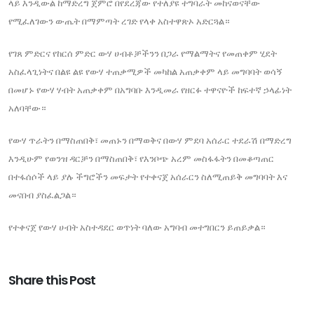
ላይ እንዲውል ከማድረግ ጀምሮ በየደረጃው የተለያዩ ተግባራት መከናወናቸው
የሚፈለገውን ውጤት በማምጣት ረገድ የላቀ አስተዋጽኦ አድርጓል።
የገጸ ምድርና የከርሰ ምድር ውሃ ሀብቶቻችንን በጋራ የማልማትና የመጠቀም ሂደት
አስፈላጊነትና በልዩ ልዩ የውሃ ተጠቃሚዎች መካከል አጠቃቀም ላይ መግባባት ወሳኝ
በመሆኑ የውሃ ሃብት አጠቃቀም በአግባቡ እንዲመራ የዘርፉ ተዋናዮች ከፍተኛ ኃላፊነት
አለባቸው።
የውሃ ጥራትን በማስጠበቅ፣ መጠኑን በማወቅና በውሃ ምደባ አሰራር ተደራሽ በማድረግ
እንዲሁም የወንዝ ዳርቻን በማስጠበቅ፣ የእንቦጭ አረም መስፋፋትን በመቆጣጠር
በተፋሰሶች ላይ ያሉ ችግሮችን መፍታት የተቀናጀ አሰራርን ስለሚጠይቅ መግባባት እና
መናበብ ያስፈልጋል።
የተቀናጀ የውሃ ሀብት አስተዳደር ወጥነት ባለው አግባብ መተግበርን ይጠይቃል።
Share this Post