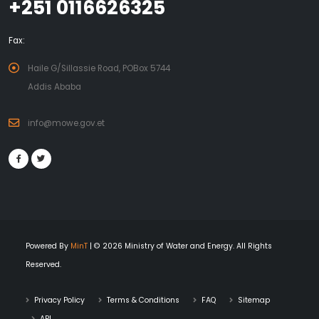
+251 0116626325
Fax:
Haile G/Sillassie Road, POBox 5744
Addis Ababa
info@mowe.gov.et
Powered By
MinT
| © 2026 Ministry of Water and Energy. All Rights
Reserved.
Privacy Policy
Terms & Conditions
FAQ
Sitemap
API