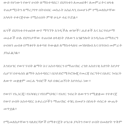
ውድ የሆነውን የውሃ ሀብት ለማስተዳደር፣ ደህንነቱን ለመጠበቅ፣ ለመምራትና ዘላቂ
ተጠቃሚነትን ለማረጋገጥ በትብብር መስራት አስፈላጊ በመሆኑም የሚመለከታቸው
አካላት ተቀናጅተው የሚሰሩበት ምቹ ሁኔታ ተፈጥሯል።
ዜጎች ደህንነቱ የተጠበቀ ውሃ ማግኘት እንዲችሉ ወንዞች፣ ሐይቆች እና እርጥበታማ
መሬቶች ሁሉ ደህንነታቸው ተጠብቆ ዘላቂነት ያለውን አገልግሎት እንዲሰጡ በማድረግ
ሀብቱን ጠብቆ በማቆየት ለቀጣዩ ትውልድ ለማስተላለፍ መንከባከብ እና በጥበብ መምራት
ያስፈልጋል።
እንደሀገር የውሃ ሃብት ልማት እና አስተዳደርን በማጠናከር ረገድ አስደናቂ እድገት እየታየ
ሲሆን፤ በተፋሰስ ልማት አስተዳደር፣ በኃይድሮሜትሮሎጂ የመረጃ ስርዓትና በአየር ንብረት
ለውጥ መቋቋም መርሐ ግብሮች ላይ በቁርጠኝነት እየተሰራ ነው።
የውሃ፣ የኢነርጂ፣ የአካባቢና የስነምህዳር፣ የአየር ንብረት ለውጥን የሚቋቋሙ የተቀናጀ
የውሃ ሀብት አስተዳደር አቀራረቦችን ማጠናከር ተገቢ በመሆኑ በስፋት ተሰርቶ ውጤት
መጥቷል።
የሚመለከታቸውን ባለድርሻዎች በማቀናጀት ሀገሪቱ ያላትን የውሃ ሀብት በመለየት ጥቅም