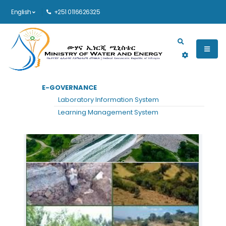
English
+251 0116626325
Main navigation
E-GOVERNANCE
Laboratory Information System
Learning Management System