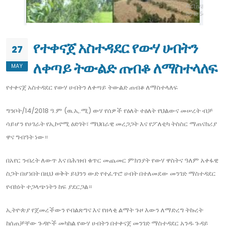
የተቀናጀ አስተዳደር የውሃ ሀብትን
27
ለቀጣይ ትውልድ ጠብቆ ለማስተላለፍ
MAY
የተቀናጀ አስተዳደር የውሃ ሀብትን ለቀጣይ ትውልድ ጠብቆ ለማስተላለፍ
ግንቦት/14/2018 ዓ.ም (ዉ.ኢ.ሚ) ውሃ የሰዎች የዕለት ተዕለት የህልውና መሠረት ብቻ
ሳይሆን የሀገራት የኢኮኖሚ ዕድገት፣ ማህበራዊ መረጋጋት እና የፖለቲካ ትስስር ማጠናከሪያ
ዋና ግብዓት ነው።
በአየር ንብረት ለውጥ እና በሕዝብ ቁጥር መጨመር ምክንያት የውሃ ዋስትና ዓለም አቀፋዊ
ስጋት በሆነበት በዚህ ወቅት ይህንን ውድ የተፈጥሮ ሀብት በተለመደው መንገድ ማስተዳደር
የብክነት ተጋላጭነትን ከፍ ያደርጋል።
ኢትዮጵያ የጀመረችውን የብልጽግና እና የዘላቂ ልማት ጉዞ እውን ለማድረግ ትኩረት
ከሰጠቻቸው ጉዳዮች መካከል የውሃ ሀብትን በተቀናጀ መንገድ ማስተዳደር አንዱ ጉዳይ