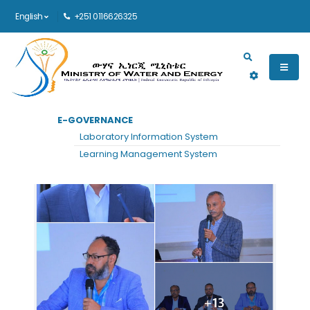
English
+251 0116626325
Main navigation
E-GOVERNANCE
Laboratory Information System
Learning Management System