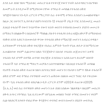
እንደ አቶ ደበበ ገለጻ ሚኒስቴር መስሪያ ቤቱ የተቀናጀ የውሃ ሃብት አስተዳደርን በአግባቡ
ለመምራት እንዲያመች ከሚያከናውናቸው ተግባራት መካከል የተፋሰስ ዕቅድ
ዝግጅት፣ክለሳና የኦዲት ሪፖርት የማረጋገጥ ስራ ተቀዳሚ ተግባሩ እንደሆነ አመልክተዋል።
ከዚሁ ጋር በተገናኘ ኢትዮጵያ በህግ የተደነገጉ 12 ተፋሰሶች ያሏት ሃገር እንደመሆኗ መጠን
እነዚህ ተፋሰሶች የውሃ ሃብታቸው የውሃ ፍሰት ወሰንን የተከተለ በመሆኑ ይህንን መሠረት
በማድረግ በክልሎችና በሴክተሮች ማዕከል ያሉትን የተለያዩ ስትራቴጂክ ዕቅዶች በማሰባሰብ
የዕቅድ አሃድ አድርጎ በመውሰድ ዋናው የተፋሰስ ዕቅድ የሚዘጋጅ መሆኑን አብራርተዋል።
አያይዘውም የተፋሰስ ዕቅድ ተዘጋጅቶ የአስራ አምስት ዓመት የጊዜ ቆይታ እንደሚኖረው
አመልክተው ቀደም ሲል በጣና በለስ ፕሮጀክትና፣ በአባይ ተፋሰስ መጀመሩንና፣ አዋሽ
ተፋሰስ ላይ ደግሞ በተሻለ መንገድ ተዘጋጅቶ እንደነበረና አስከ አሁን ድረስም በሰባት
ተፋሰሶች ላይ ተግባራዊ ማድረግ መቻሉን አስገንዝበዋል። ከእነዚህ ተፋሰሶች መካከል
የአዋሽ ተፋሰስ ዕቅድ ተጠናቆ ክለሳ እየተደረገበት መሆኑንና የአባይና ስምጥ ሸለቆ ተፋሰሶች
ዕቅድ ደግሞ ወደ ትግበራ የተገባበት መሆኑን ጠቅሰው በዕለቱ መርሃ ግብር ላይ የቀረበው
የኦሞ-ጊቤ ተፋሰስ ዕቅድ ቴክኒካል ኦዲት ሪፓርት ደግሞ በ2024 ተጠናቆ በ2025
(እ.ኤ.አ) ወደ ስራ የተገባበት ዕቅድ መሆኑን አቶ ደበበ አክለው ገልጸዋል። በዚህም መሰረት
ዕቅዱ አጭር የትግበራ ጊዜ ቢኖረውም በየጊዜዉ መከለስ ዓብይ ተግባር በመሆኑና ቀደም
ሲል ባለድርሻ አካላት የነበራቸው ቅንጅትና ተሳትፎ ውስን በመሆኑ በሂደት መፍትሔ