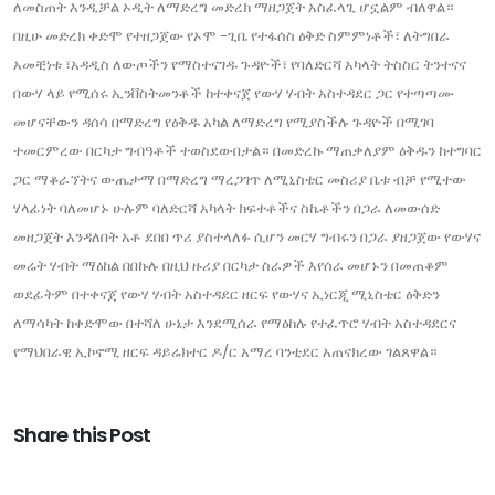
ለመስጠት እንዲቻል ኦዲት ለማድረግ መድረክ ማዘጋጀት አስፈላጊ ሆኗልም ብለዋል።
በዚሁ መድረክ ቀድሞ የተዘጋጀው የኦሞ -ጊቤ የተፋሰስ ዕቅድ ስምምነቶች፣ ለትግበራ
አመቺነቱ ፣አዳዲስ ለውጦችን የማስተናገዱ ጉዳዮች፣ የባለድርሻ አካላት ትስስር ትንተናና
በውሃ ላይ የሚሰሩ ኢንቨስትመንቶች ከተቀናጀ የውሃ ሃብት አስተዳደር ጋር የተጣጣሙ
መሆናቸውን ዳሰሳ በማድረግ የዕቅዱ አካል ለማድረግ የሚያስችሉ ጉዳዮች በሚገባ
ተመርምረው በርካታ ግብዓቶች ተወስደውበታል። በመድረኩ ማጠቃለያም ዕቅዱን ከተግባር
ጋር ማቆራኘትና ውጤታማ በማድረግ ማረጋገጥ ለሚኒስቴር መስሪያ ቤቱ ብቻ የሚተው
ሃላፊነት ባለመሆኑ ሁሉም ባለድርሻ አካላት ክፍተቶችና ስኬቶችን በጋራ ለመውሰድ
መዘጋጀት እንዳለበት አቶ ደበበ ጥሪ ያስተላለፉ ሲሆን መርሃ ግብሩን በጋራ ያዘጋጀው የውሃና
መሬት ሃብት ማዕከል በበኩሉ በዚህ ዙሪያ በርካታ ስራዎች እየሰራ መሆኑን በመጠቆም
ወደፊትም በተቀናጀ የውሃ ሃብት አስተዳደር ዘርፍ የውሃና ኢነርጂ ሚኒስቴር ዕቅድን
ለማሳካት ከቀድሞው በተሻለ ሁኔታ እንደሚሰራ የማዕከሉ የተፈጥሮ ሃብት አስተዳደርና
የማህበራዊ ኢኮኖሚ ዘርፍ ዳይሬክተር ዶ/ር አማረ ባንቲደር አጠናክረው ገልጸዋል።
Share this Post