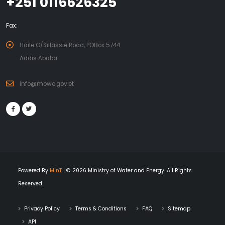
+251 0116626325
Fax:
Haile G/Sillassie Road, POBox 5744
Addis Ababa
info@mowe.gov.et
Powered By
MinT
| © 2026 Ministry of Water and Energy. All Rights
Reserved.
Privacy Policy
Terms & Conditions
FAQ
Sitemap
API