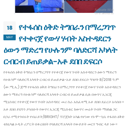
የተፋሰስ ዕቅድ ትግበራን በማረጋገጥ
18
የተቀናጀ የውሃ ሃብት አስተዳደርን
MAY
ዕውን ማድረግ የሁሉንም ባለድርሻ አካላት
ርብርብ ይጠይቃል-አቶ ደበበ ደፍርሶ
የተፋሰስ ዕቅድ ትግበራን በማረጋገጥ የተቀናጀ የውሃ ሃብት አስተዳደርን ዕውን ማድረግ
የሁሉንም ባለድርሻ አካላት ርብርብ ይጠይቃል-አቶ ደበበ ደፍርሶ ግንቦት 8/2018 ዓ.ም
(ው.ሚ.ኢ) ጅማ የተፋሰስ ዕቅድ ትግበራን በማረጋገጥ የተቀናጀ የውሃ ሃብት አስተዳደርን
ዕውን ማድረግ የሁሉንም ባለድርሻ አካላት ርብርብ ይጠይቃል ሲሉ በውሃና ኢነርጂ
ሚኒስቴር የተቀናጀ የውሃ ሃብት አስተዳደር መሪ ስራ አስፈጻሚ አቶ ደበበ ደፈርሶ አሳሰቡ።
አቶ ደበበ ይህንን ያሳሰቡት የውሃና ኢነርጂ ሚኒስቴር ከውሃና መሬት ሃብት ማዕከል ጋር
በጋራ የሚተገብሩት የብራይት/BRIGHT/ ፕሮጀክት አካል የሆነው የኦሞ-ጊቤ ተፋሰስ ዕቅድ
ቴክኒካል ኦዲት ሪፖርት በቀረበበት የባለድርሻ አካላት የውይይት መርሃ ግብር ላይ ነው።