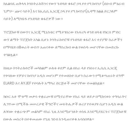
ከአልባዴ ጠቅላላ ኮንስትራክሽንና የውሃ ጉድጓድ ቁፋሮ ኃላ.የተ.የግ.ኩባንያ (ደቡብ ምዕራብ
ጊምቦ- ጬና ሳይት) እና ከኢሲሲ ኢነርጂ ኃላ.የተ.የግ.ኩባንያ(ሲዳማ ክልል ይርጋለም
ሳይት) ለሚካሄዱ የጉድጓድ ቁፋሮዎች ነው።
ፕሮጀክቶቹ በውሃና ኢነርጂ ሚኒስቴር የሚተገበረው የአፍሪካ ቀንድ ዘላቂ የከርሰ ምድር
ውሃ ልማት ፕሮጀክት አካል ሲሆኑ ኮንትራክተሮቹ የጉድጓድ ቁፋሮ እና ተያያዥ ስራዎችን
በማካሄድ በ8ወራት ውስጥ አጠናቀው ለማስረከብ ውል የወሰዱ መሆናቸው በመድረኩ
ተገልጿል።
ከነዚሁ ኮንትራክተሮች መካከልም ሁለቱ ቀደም ሲል በስራ ላይ የነበሩና ኢሲሲ ኢነርጂ
የተባለው የቻይና ኩባንያ አዲስ መሆኑም የተመለከተ ሲሆን ስራውን የሚቆጣጠሩት ደግሞ
ELARD እና AYJEF የተባሉት አማካሪ ድርጅቶች መሆናቸው ተመልክቷል።
ክቡር አቶ ሞቱማ መቃሳ ተቋራጮቹ በሚኖራቸው የስራ ላይ ቆይታ በሚከናወኑ ተግባራትና
ሊገጥሙ በሚችሉ መሠረታዊ ችግሮችና መፍትሔዎች ዙሪያ የተወያዩ ሲሆን አዲስ ውል
ለገባው ተቋራጭም መልካም የስራ ጊዜ እንደሚሆንለት ተስፋ እንደሚያደርጉና ፕሮጀክቶቹ
በውሉ መሰረት በተቀመጠው የጊዜ ገደብ እንዲጠናቀቁ አሳስበዋል።