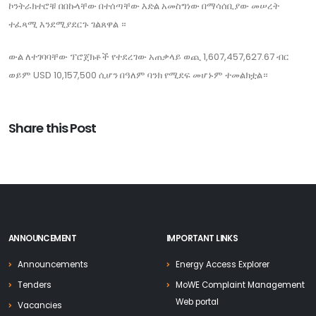
ኮንትራክተሮቹ በበኩላቸው በተሰጣቸው እድል አመስግነው በማሳሰቢያው መሠረት
ተፈጻሚ እንደሚያደርጉ ገልጸዋል ።
ውል ለተገባባቸው ፕሮጀክቶች የተደረገው አጠቃላይ ወጪ 1,607,457,627.67 ብር
ወይም USD 10,157,500 ሲሆን በዓለም ባንክ የሚደፍ መሆኑም ተመልክቷል።
Share this Post
ANNOUNCEMENT
IMPORTANT LINKS
Announcements
Energy Access Explorer
Tenders
MoWE Complaint Management
Web portal
Vacancies