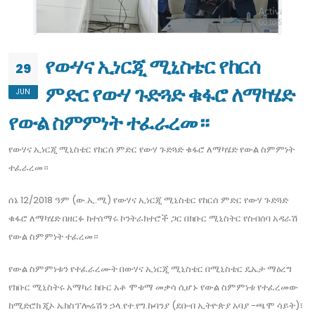
የውሃና ኢነርጂ ሚኒስቴር የከርሰ
29
ምድር የውሃ ጉድጓድ ቁፋሮ ለማካሄድ
JUN
የውል ስምምነት ተፈራረመ።
የውሃና ኢነርጂ ሚኒስቴር የከርሰ ምድር የውሃ ጉድጓድ ቁፋሮ ለማካሄድ የውል ስምምነት
ተፈራረመ።
ሰኔ 12/2018 ዓም (ው.ኢ.ሚ) የውሃና ኢነርጂ ሚኒስቴር የከርሰ ምድር የውሃ ጉድጓድ
ቁፋሮ ለማካሄድ በዘርፉ ከተሰማሩ ኮንትራክተሮች ጋር በክቡር ሚኒስትር የስብሰባ አዳራሽ
የውል ስምምነት ተፈረመ።
የውል ስምምነቱን የተፈራረሙት በውሃና ኢነርጂ ሚኒስቴር በሚኒስቴር ዴኤታ ማዕረግ
የክቡር ሚኒስትሩ አማካሪ ክቡር አቶ ሞቱማ መቃሳ ሲሆኑ የውል ስምምነቱ የተፈረመው
ከሚድሮክ ጂኦ ኤክስፕሎሬሽን ኃላ.የተ.የግ.ኩባንያ (ደቡብ ኢትዮጵያ አባያ -ጫሞ ሳይት)፣