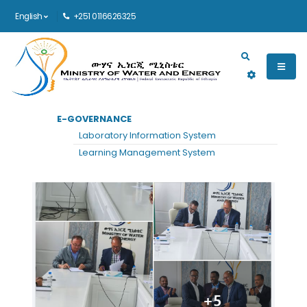
English
+251 0116626325
Main navigation
E-GOVERNANCE
Laboratory Information System
Learning Management System