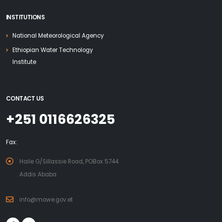
INSTITUTIONS
National Meteorological Agency
Ethiopian Water Technology
Institute
CONTACT US
+251 0116626325
Fax:
Haile G/Sillassie Road, POBox 5744
Addis Ababa
info@mowe.gov.et