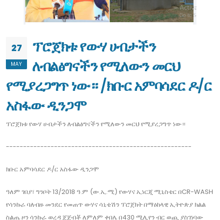
ፕሮጀክቱ የውሃ ሀብታችን
27
ለብልፅግናችን የሚለውን መርህ
MAY
የሚያረጋግጥ ነው። /ክቡር አምባሳደር ዶ/ር
አስፋው ዲንጋሞ
ፕሮጀክቱ የውሃ ሀብታችን ለብልፅግናችን የሚለውን መርህ የሚያረጋግጥ ነው።
------------------------------------------------------
ክቡር አምባሳደር ዶ/ር አስፋው ዲንጋሞ
ዓለም ገበያ፣ ግንቦት 13/2018 ዓ.ም (ው.ኢ.ሚ) የውሃና ኢነርጂ ሚኒስቴር በCR-WASH
የሳንኩራ ባለብዙ መንደር የመጠጥ ውሃና ሳኒቴሽን ፕሮጀክት በማዕከላዊ ኢትዮጵያ ክልል
ስልጤ ዞን ሳንኩራ ወረዳ ጀጀብቾ ለምለም ቀበሌ በ430 ሚሊየን ብር ወጪ ያስገነባው