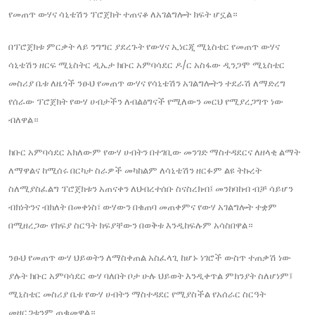
የመጠጥ ውሃና ሳኒቴሽን ፕሮጀክት ተጠናቆ ለአገልግሎት ክፍት ሆኗል።
በፕሮጀክቱ ምርቃት ላይ ንግግር ያደረጉት የውሃና ኢነርጂ ሚኒስቴር የመጠጥ ውሃና
ሳኒቴሽን ዘርፍ ሚኒስትር ዲኤታ ክቡር አምባሳደር ዶ/ር አስፋው ዲንጋሞ ሚኒስቴር
መስሪያ ቤቱ ለዜጎች ንፁህ የመጠጥ ውሃና የሳኒቴሽን አገልግሎትን ተደራሽ ለማድረግ
የሰራው ፕሮጀክት የውሃ ሀብታችን ለብልፅግናች የሚለውን መርህ የሚያረጋግጥ ነው
ብለዋል።
ክቡር አምባሳደር አክለውም የውሃ ሀብትን በተገቢው መንገድ ማስተዳደርና ለዘላቂ ልማት
ለማዋልና ከሚሰሩ በርካታ ስራዎች መካከልም ለሳኒቴሽን ዘርፉም ልዩ ትኩረት
ስለሚያስፈልግ ፕሮጀክቱን አጠናቀን ለህብረተሰቡ ስናስረክብ፤ መንከባከብ ብቻ ሳይሆን
ብክነትንና ብክለት በመቀነስ፣ ውሃውን በቁጠባ መጠቀምና የውሃ አገልግሎት ተቋም
በሚዘረጋው የክፍያ ስርዓት ክፍያቸውን በወቅቱ እንዲከፍሉም አሳስበዋል።
ንፁህ የመጠጥ ውሃ ህይወትን ለማስቀጠል አስፈላጊ ከሆኑ ነገሮች ውስጥ ተጠቃሽ ነው
ያሉት ክቡር አምባሳደር ውሃ ባለበት ቦታ ሁሉ ህይወት እንዲቀጥል ምክንያት ስለሆነም፤
ሚኒስቴር መስሪያ ቤቱ የውሃ ሀብትን ማስተዳደር የሚያስችል የአሰራር ስርዓት
መዘርጋቱንም ጠቁመዋል።