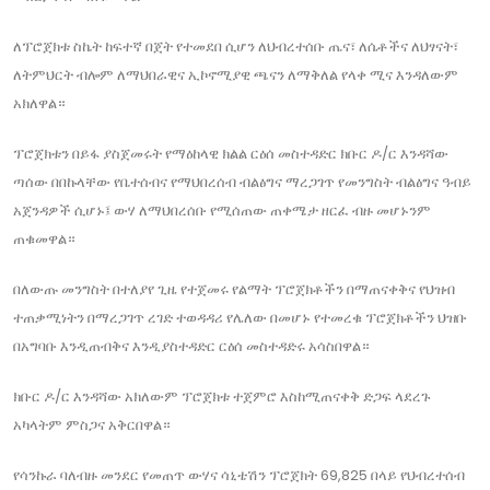
ለፕሮጀክቱ ስኬት ከፍተኛ በጀት የተመደበ ሲሆን ለህብረተሰቡ ጤና፣ ለሴቶችና ለህፃናት፣
ለትምህርት ብሎም ለማህበራዊና ኢኮኖሚያዊ ጫናን ለማቅለል የላቀ ሚና እንዳለውም
አክለዋል።
ፕሮጀክቱን በይፋ ያስጀመሩት የማዕከላዊ ክልል ርዕሰ መስተዳድር ክቡር ዶ/ር እንዳሻው
ጣሰው በበኩላቸው የቤተሰብና የማህበረሰብ ብልፅግና ማረጋገጥ የመንግስት ብልፅግና ዓብይ
አጀንዳዎች ሲሆኑ፤ ውሃ ለማህበረሰቡ የሚሰጠው ጠቀሜታ ዘርፈ ብዙ መሆኑንም
ጠቁመዋል።
በለውጡ መንግስት በተለያየ ጊዜ የተጀመሩ የልማት ፕሮጀክቶችን በማጠናቀቅና የህዝብ
ተጠቃሚነትን በማረጋገጥ ረገድ ተወዳዳሪ የሌለው በመሆኑ የተመረቁ ፕሮጀክቶችን ህዝቡ
በአግባቡ እንዲጠብቅና እንዲያስተዳድር ርዕሰ መስተዳድሩ አሳስበዋል።
ክቡር ዶ/ር እንዳሻው አክለውም ፕሮጀክቱ ተጀምሮ እስከሚጠናቀቅ ድጋፍ ላደረጉ
አካላትም ምስጋና አቅርበዋል።
የሳንኩራ ባለብዙ መንደር የመጠጥ ውሃና ሳኒቴሽን ፕሮጀክት 69,825 በላይ የህብረተሰብ