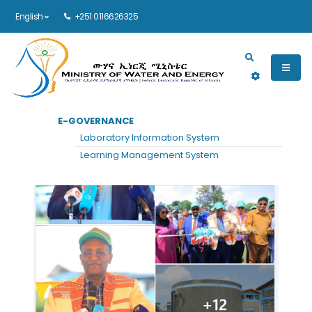
English
+251 0116626325
Main navigation
E-GOVERNANCE
Laboratory Information System
Learning Management System