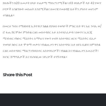
ክፍሎችን ከ20 አመታት በላይ ተጠቃሚ ማድረግ የሚችል፣ በ13 ቀበሌዎች ላይ 42 የውሃ
ቦኖዎች አገልግሎት መስጠት እንደሚችልና ዘመናዊ የመፀዳጃ ቤቶችን ያካተተ መሆኑም
ተገልጿል።
በመርሀ ግብሩ የማዕከላዊ ኢትዮጵያ ክልል የህዝብ ተወካዮች ምክር ቤት ዋና አፈ ጉባኤ ወ/
ሮ ፋጤ ሸርሞሎ፣ ምክትል ርዕሰ መስተዳድር አቶ አንተነህ ፈቃዱ፣ በውሃና ኢነርጂ
ሚንስቴር የክቡር ሚኒስትሩ አማካሪና የውሃ ሀብት አስተዳደር ዘርፍ ሚኒስትር ዴኤታ
ተወካይ ክቡር አቶ ሞቱማ መቃሳ፣ የስልጤ ዞን ዋና አስተዳዳሪ አቶ ዘይኔ ቢልካ፣ በምክትል
ርዕሰ መስተዳድር ማዕረግ የክላስተር አስተባባሪዎች፣ የክልል እና የስልጤ ዞን አመራሮች፣
የሀገር ሽማግሌዎች እና የአካባቢው ነዋሪዎች ተገኝተዋል።
Share this Post