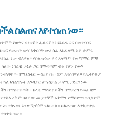
ችል ስልጠና እየተሰጠ ነወ።
ከተሞች የውሃና ሳኒቴሽን ፌደሬሽን ከዩኒሴፍ ጋር በመተባበር
ኒስቴር የመጠጥ ውሃ አቅርቦት መሪ ስራ አስፈጻሚ አቶ ታምሩ
ራ እየሰራ ነው ብለዋል። የስልጠናው ዋና አላማም የመማማር ምቹ
 ካለው ነባራዊ ሁኔታ ጋር በማጣጣም ብቁ የሆኑ የውሃ
ንዳለባቸው በሚኒስቴር መስሪያ ቤቱ ስም አሳስበዋል። የኢትዮጵያ
የተሻለ አገልግሎት እንዲኖር ለማስቻል ታላሚ ያደረገ ነው
ራሮችን በማስተዋወቅ ፣ ዘላቂ ማሻሻያዎችን በማድረግ የመፈጸም
ርፉ የተሻለ አቅም ባላቸው ሙያተኞች አቅምን የማሳደግና የሲስተም
ራው እየተከናወነ እንደሚገኝም ገልጸዋል። ስልጠናው ለተከታታይ
የተሳተፉ ነው።