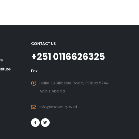
CONTACT US
+251 0116626325
cy
titute
Fax:
Haile G/Sillassie Road, POBox 5744
Addis Ababa
info@mowe.gov.et