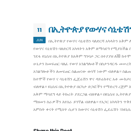
በኢትዮጵያ የውሃና ሳኒቴሽን
11
JUN
በኢትዮጵያ የውሃና ሳኒቴሽን ባለድርሻ አካላትን አቅም 
የውሃና ሳኒቴሽን ባለድርሻ አካላትን አቅም ለማሳደግ የሚያስችል 
ገደፋ ዩኒሴፍ በኢትዮጵያ ከአቅም ግንባታ ጋር በተያያዘ ለ18 ከ
ሁኔታን ከመፍጠር ባለፈ የውሃ አገልግሎቶች በስታንዳርዱ መሠረት
አገልግሎቶችን ለመፍጠር ስልጠናው ወሳኝ ነውም ብለዋል። ስልጠ
ከተሞች የውሃ ና ሳኒቴሽን ፌጀሬሽን ዋና ዳይሬክተር አቶ ሙክታር
ብለዋል። ዩኒሴፍ በኢትዮጵያ በርካታ ድጋፎችን የማድረግ ረጅም እ
አቅም ማሳደግ ላይ ትኩረት ያደርጋል ብለዋል። በዩኒሴፍ ኢትዮጵ
ማዘመን ስራዎችን እየሰራ ይገኛል ብለዋል። የአጋር አካላትን ጥ
አምስት ቀናት የሚሰጥ ሲሆን ከውሃና ሳኒቴሽን ፌደሬሽን ፣ከዩኒ