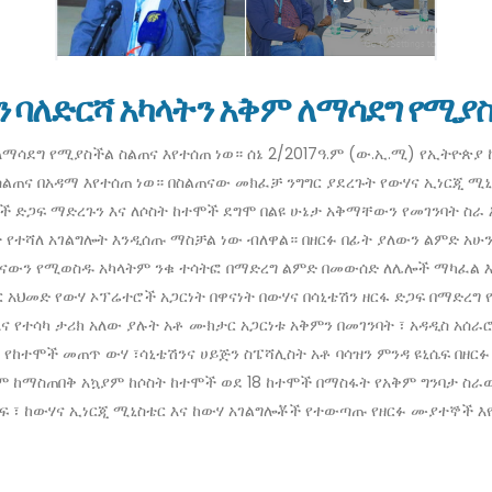
 ባለድርሻ አካላትን አቅም ለማሳደግ የሚያስ
ለማሳደግ የሚያስችል ስልጠና እየተሰጠ ነወ። ሰኔ 2/2017ዓ.ም (ው.ኢ.ሚ) የኢትዮጵያ 
ስልጠና በአዳማ እየተሰጠ ነወ። በስልጠናው መክፈቻ ንግግር ያደረጉት የውሃና ኢነርጂ ሚ
ተሞች ድጋፍ ማድረጉን እና ለሶስት ከተሞች ደግሞ በልዩ ሁኔታ አቅማቸውን የመገንባት ስ
 የተሻለ አገልግሎት እንዲሰጡ ማስቻል ነው ብለዋል። በዘርፉ በፊት ያለውን ልምድ አሁን
ናውን የሚወስዱ አካላትም ንቁ ተሳትፎ በማድረግ ልምድ በመውሰድ ለሌሎች ማካፈል እ
 አህመድ የውሃ ኦፕሬተሮች አጋርነት በዋናነት በውሃና በሳኒቴሽን ዘርፋ ድጋፍ በማድረግ 
ና የተሳካ ታሪክ አለው ያሉት አቶ ሙክታር አጋርነቱ አቅምን በመገንባት ፣ አዳዲስ አሰ
ያ የከተሞች መጠጥ ውሃ ፣ሳኒቴሽንና ሀይጅን ስፔሻሊስት አቶ ባሳዝን ምንዳ ዩኒሴፍ በዘ
ቅም ከማስጠበቅ አኳያም ከሶስት ከተሞች ወደ 18 ከተሞች በማስፋት የአቅም ግንባታ ስ
ሴፍ ፣ ከውሃና ኢነርጂ ሚኒስቴር እና ከውሃ አገልግሎቾች የተውጣጡ የዘርፉ ሙያተኞች እ