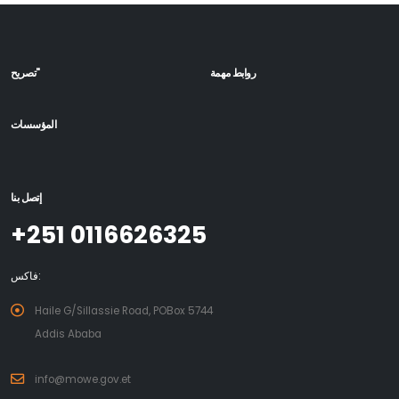
روابط مهمة
تصريح"
المؤسسات
إتصل بنا
+251 0116626325
فاكس:
Haile G/Sillassie Road, POBox 5744
Addis Ababa
info@mowe.gov.et