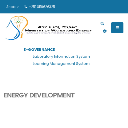
Arabic
+251 0116626325
Main navigation
E-GOVERNANCE
قطاع DETAILS
الرئيسية
Laboratory Information System
Energy Development
Learning Management System
ENERGY DEVELOPMENT