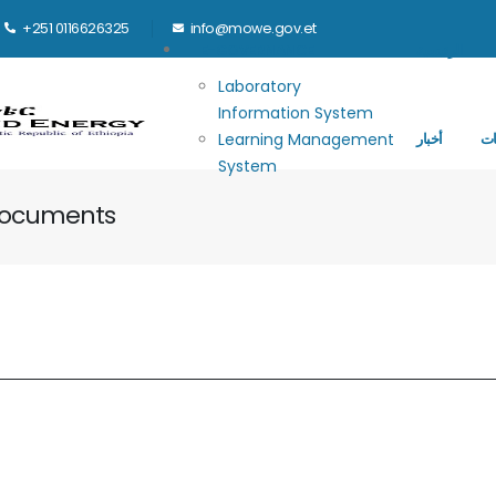
+251 0116626325
info@mowe.gov.et
Main navigation
الرئيسية
E-GOVERNANCE
Laboratory
Information System
ات
أخبار
Learning Management
System
Documents